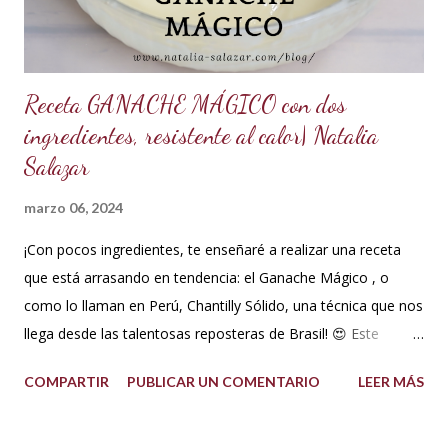
o
Receta GANACHE MÁGICO con dos
ingredientes, resistente al calor| Natalia
Salazar
marzo 06, 2024
¡Con pocos ingredientes, te enseñaré a realizar una receta
que está arrasando en tendencia: el Ganache Mágico , o
como lo llaman en Perú, Chantilly Sólido, una técnica que nos
llega desde las talentosas reposteras de Brasil! 😍 Este
delicioso ganache ha ganado su nombre gracias a su
COMPARTIR
PUBLICAR UN COMENTARIO
LEER MÁS
propiedad de solidificarse al enfriarse, evitando así que se
pegue en las manos, lo que lo convierte en una opción ideal
para climas calurosos o tropicales. Además, su cremosidad y