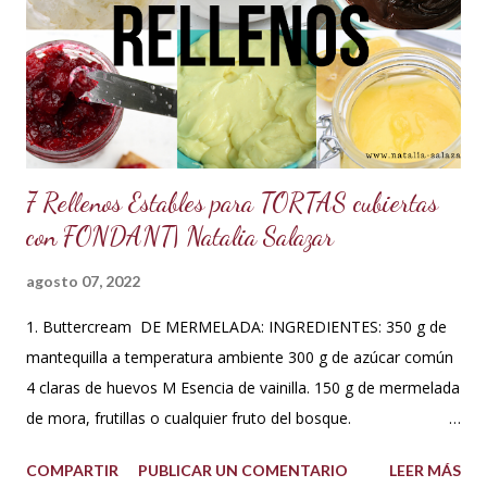
una pastelera debo manejar los dos sistemas de medidas
para así poder obtener los mejores resultados en mis
preparaciones y poder sacar con éxito cualquier receta. Así
que me fui a investigar y descubrí que los estado...
7 Rellenos Estables para TORTAS cubiertas
con FONDANT| Natalia Salazar
agosto 07, 2022
1. Buttercream DE MERMELADA: INGREDIENTES: 350 g de
mantequilla a temperatura ambiente 300 g de azúcar común
4 claras de huevos M Esencia de vainilla. 150 g de mermelada
de mora, frutillas o cualquier fruto del bosque.
PREPARACIÓN: Hacer un merengue suizo: Poner las claras de
COMPARTIR
PUBLICAR UN COMENTARIO
LEER MÁS
huevo en un tazón con los 300 g de azúcar a baño María .