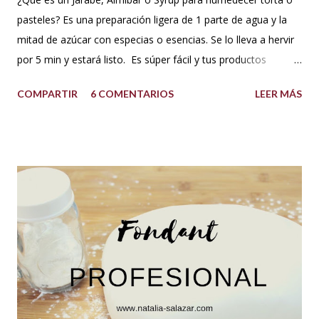
pasteles? Es una preparación ligera de 1 parte de agua y la
mitad de azúcar con especias o esencias. Se lo lleva a hervir
por 5 min y estará listo. Es súper fácil y tus productos
quedarán increíbles si utilizas la cantidad recomendada. 😍
COMPARTIR
6 COMENTARIOS
LEER MÁS
USOS: Siempre que hacemos una torta cubierta
con fondant o cualquier otra cobertura es ideal hidratar las
capas con un jarabe o almíbar, ya que de esta forma la torta
no se secará con el paso del tiempo, la refrigeración o
porque el producto estaba muy seco al salir del horno o
porque la receta era básica como suelen ser los bizcochuelos
de batido liviano como el Genovés, Angel cake, etc. Así tus
tortas y pasteles te quedarán húmedos y mucho más
sabrosos. Los jarabes pueden ser de diferentes sabores, de
acuerdo a los ingredientes que usemos. Aquí te comparto
una...