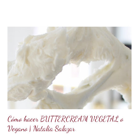
Batir constantemente hasta que los cristales de azúcar estén
completamente derretidos y las claras cocidas. Una vez
derretidos retirar del fuego y batir a velocidad media hasta
que forme picos. A la mezcla agregar la mantequilla que debe
estar a temperatura ambiente, batir constantemente hasta
cremar y formar picos. Agregar la vainilla y la mermelada.
Batir hasta integrar. Se puede decorar cualquier tipo de
cupcakes o rellenar una torta o cubrir el cake tu sabor
favorito. Se debe conservar en refrigeración y es mejor
utilizarlo cuando está fresco, es decir recién hecho, porque
contiene huevos y mantequilla. Crema d...
Cómo hacer BUTTERCREAM VEGETAL o
Vegano | Natalia Salazar