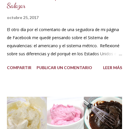
Salazar
octubre 25, 2017
El otro día por el comentario de una seguidora de mi página
de Facebook me quedé pensando sobre el Sistema de
equivalencias: el americano y el sistema métrico. Reflexioné
sobre sus diferencias y del porqué en los Estados Unidos el
sistema de medida es diferente al resto del mundo. Así que
COMPARTIR
PUBLICAR UN COMENTARIO
LEER MÁS
me dije: estos americanos son loquillos!!! Con todo esto
también pensé en mi misma y la verdad jamás me había
hecho problema con esto de usar los dos sistemas de
medida, más bien los he venido manejado desde que me
acuerdo, porque en los libros de repostería y tratados de
cocina de antes del milenio se utilizaba comúnmente el
sistema americano y no el métrico, o ambos como suelo
usarlo yo en mis recetas. En lo personal pienso que si soy