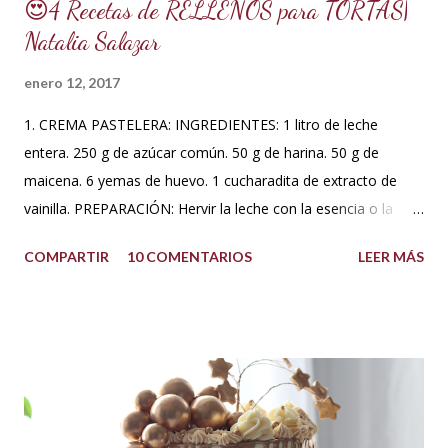
😍4 Recetas de RELLENOS para TORTAS|
Natalia Salazar
enero 12, 2017
1. CREMA PASTELERA: INGREDIENTES: 1 litro de leche
entera. 250 g de azúcar común. 50 g de harina. 50 g de
maicena. 6 yemas de huevo. 1 cucharadita de extracto de
vainilla. PREPARACIÓN: Hervir la leche con la esencia o la
vaina de vainilla. A parte en un Bowl blanquear las yemas
COMPARTIR
10 COMENTARIOS
LEER MÁS
con el azúcar. Reservar. Tamiza la harina con la maicena y
agregar sobre las yemas cremadas. Integrar completamente.
Luego agregar poco a poco la leche caliente hasta templar la
mezcla, sin dejar de batir. Una vez integrado todo llevar a
fuego bajo hasta que espese. No dejar de batir. Cuando haya
espesado sacar del fuego y dejar enfriar moviendo de
cuando en cuando. Se puede agregar una cucharada de