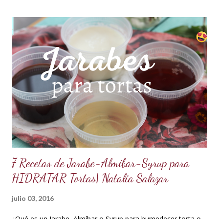
sabor se mantienen intactos, haciendo de esta receta una
auténtica maravilla. Se lo puede preparar de diferentes
formas con el mismo resultado, obteniendo un Ganache, que
es una crema que tiene una parte de chocolate y otra parte
de crema de leche o nata, más información de lo que es un
ganache aquí en mi Blog. 😉 Ingredientes: (Proporción 3x1)
600 g de chocolate blanco (sucedáneo para resistir climas
cálidos) 200 g de crema para batir vegetal (crema para batir
para hacer Chantilly vegetal) Preparación: Coloca el chocolate
y...
7 Recetas de Jarabe-Almíbar-Syrup para
HIDRATAR Tortas| Natalia Salazar
julio 03, 2016
¿Qué es un Jarabe, Almíbar o Syrup para humedecer torta o