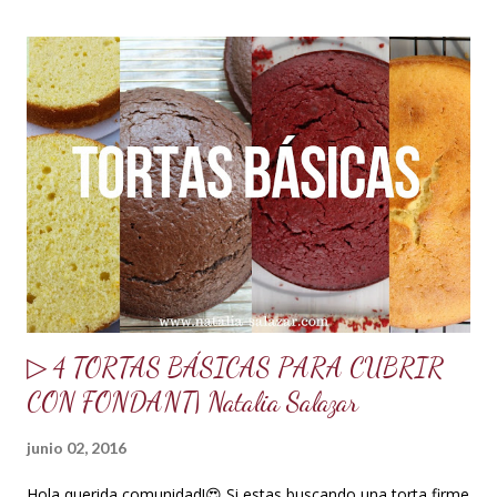
flores (para clima súper húmedo) INGREDIENTES: 500 g de
azúcar glass o impalpable 15 ml de CMC o Tylose 25 ml de
agua para hidratar la gelatina 1 sobrecito de gelatina sin
sabor o grenetina o 7 g. 10 g de merengue en polvo + 30 ml
de agua para hidratar. Nota: Si no se consigue se puede usar
1 clara de huevo pasteurizado, pero recomiendo mejor el
merengue en polvo, lo venden en tiendas de insumos
reposteros. 10 ml de glucosa o miel de maíz 15 ml de Crisco
o ma...
▷ 4 TORTAS BÁSICAS PARA CUBRIR
CON FONDANT| Natalia Salazar
junio 02, 2016
Hola querida comunidad!😍 Si estas buscando una torta firme