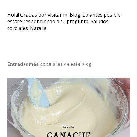
P
Hola! Gracias por visitar mi Blog. Lo antes posible
u
estaré respondiendo a tu pregunta. Saludos
b
cordiales. Natalia
l
i
c
a
r
Entradas más populares de este blog
u
n
c
o
m
e
n
t
a
r
i