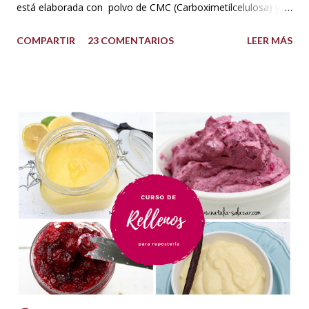
está elaborada con polvo de CMC (Carboximetilcelulosa) y
goma Xantana que son estabilizantes alimentarios. Además
COMPARTIR
23 COMENTARIOS
LEER MÁS
que le aportan a la masa elasticidad, firmeza y le ayudan a
retener la humedad mejorando el secado. INGREDIENTES:
*1 kilo o 2.2 libras de Azúcar impalpable micro pulverizada o
glass de una buena calidad. *172 ml o 4 onzas de miel de
maíz o miel de Karo (1/2 taza). Y para climas cálidos usar
Glucosa, la misma cantidad. *7.5 ml de CMC o Tylose *2.5
ml de goma Xantana (Xanthan gum) *1 cucharada de 15 ml
de manteca blanca hidrogenada tipo Crisco o 10 gramos *75
ml de agua o 5 cucharadas de 15 ml *Esencia de almendras
o al gusto *5 ml de VINAGRE BLANCO (opcional, funciona
como preservante) *1 cucharadita de Glicerina ( usar solo si
el clima es ...