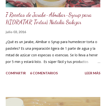
y...
7 Recetas de Jarabe-Almíbar-Syrup para
HIDRATAR Tortas| Natalia Salazar
julio 03, 2016
¿Qué es un Jarabe, Almíbar o Syrup para humedecer torta o
pasteles? Es una preparación ligera de 1 parte de agua y la
mitad de azúcar con especias o esencias. Se lo lleva a hervir
por 5 min y estará listo. Es súper fácil y tus productos
quedarán increíbles si utilizas la cantidad recomendada. 😍
COMPARTIR
6 COMENTARIOS
LEER MÁS
USOS: Siempre que hacemos una torta cubierta
con fondant o cualquier otra cobertura es ideal hidratar las
capas con un jarabe o almíbar, ya que de esta forma la torta
no se secará con el paso del tiempo, la refrigeración o
porque el producto estaba muy seco al salir del horno o