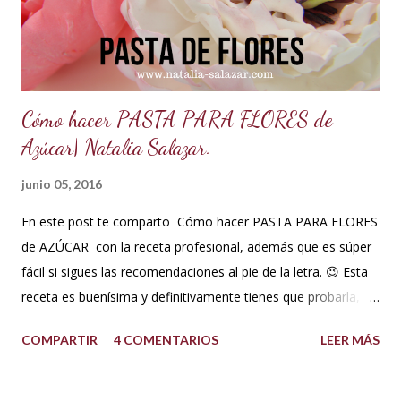
TIPS : Si deseas que el buttercream vegetal sea más duro
porque el clima está muy c...
Cómo hacer PASTA PARA FLORES de
Azúcar| Natalia Salazar.
junio 05, 2016
En este post te comparto Cómo hacer PASTA PARA FLORES
de AZÚCAR con la receta profesional, además que es súper
fácil si sigues las recomendaciones al pie de la letra. 😉 Esta
receta es buenísima y definitivamente tienes que probarla,
tus flores van a secar rápido, la masa es elástica, se estira
COMPARTIR
4 COMENTARIOS
LEER MÁS
súper fina y también soporta los climas más húmedos. Es
mucho mejor que la pasta de goma. Así que no esperes más
y a tomar nota! Ingredientes pasta para flores Pasta para