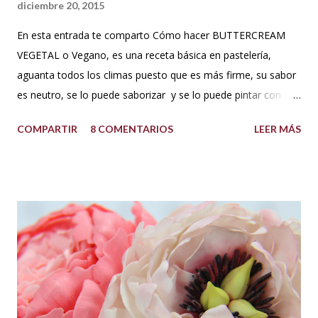
diciembre 20, 2015
En esta entrada te comparto Cómo hacer BUTTERCREAM
VEGETAL o Vegano, es una receta básica en pastelería,
aguanta todos los climas puesto que es más firme, su sabor
es neutro, se lo puede saborizar y se lo puede pintar con
colorantes de repostería sin problema. Puedes decorar con
COMPARTIR
8 COMENTARIOS
LEER MÁS
este cupcakes, pasteles y lo que te guste. INGREDIENTES:
500 g de azúcar impalpable o azúcar glass 1 taza de manteca
blanca tipo americana (Crisco,vegetalina, manteca
hidrogenada) 1/3 de taza leche vegetal o agua limpia Esencia
de vainilla al gusto. Colorantes en gel para repostería, si se
desea dar color. PREPARACIÓN: Cernir o tamizar el azúcar
glass. Colocar en un bowl o tazón la manteca blanca. Batir a
velocidad media e ir poniendo el azúcar poco a poco hasta
que este firme y esponjoso. Agregar un chorrito de esencia
de vainilla o al gusto. Finalmente agregar el color deseado.