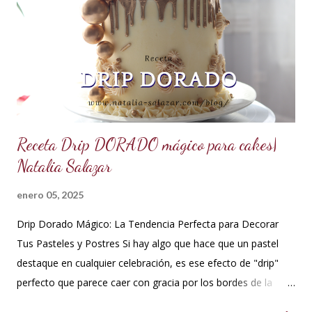
mantequilla para aportar más suavidad y sabor. Tips: Se
puede utilizar otra esencia o leche vegetal. Esta crema es
básica en la pastelería, sirve para rellenar tortas, tartas,
cakes, eclairs, cupcakes y más. Se la puede aromatizar con
otros extractos....
Receta Drip DORADO mágico para cakes|
Natalia Salazar
enero 05, 2025
Drip Dorado Mágico: La Tendencia Perfecta para Decorar
Tus Pasteles y Postres Si hay algo que hace que un pastel
destaque en cualquier celebración, es ese efecto de "drip"
perfecto que parece caer con gracia por los bordes de la
torta. Y si ese drip es dorado, la elegancia y el glamour están