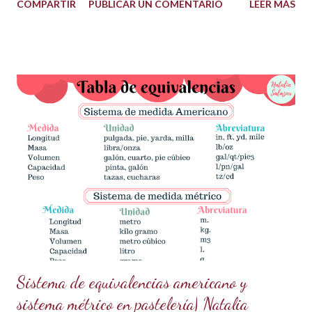
COMPARTIR
PUBLICAR UN COMENTARIO
LEER MÁS
garantizados. Hoy te quiero compartir cómo hacer un drip
dorado mágico con pocos ingredientes, ideal para decorar
pasteles y postres como todo un profesional. ¡Esta tendencia
actual está conquistando la pastelería creativa! ✨✨ ¿Qué
necesitas? Los ingredientes son simples y fáciles de
conseguir: 60 g de azúcar glass (cernida para evitar grumos).
15 ml de vodka (puedes sustituirlo por licor transparente) 5 g
de polvo dorado de grado alimenticio (asegúrate de que sea
seguro para el consumo y de alta calidad). 150 g de ganache
de chocolate (Si necesitas la receta, búscala aquí en mi blog
en publicaciones anteriores). ¿Cómo prepararlo? Prepara la
pasta dorada: En un recipiente pequeño,...
Sistema de equivalencias americano y
sistema métrico en pastelería| Natalia