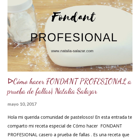
porque la receta era básica como suelen ser los bizcochuelos
de batido liviano como el Genovés, Angel cake, etc. Así tus
tortas y pasteles te quedarán húmedos y mucho más
sabrosos. Los jarabes pueden ser de diferentes sabores, de
acuerdo a los ingredientes que usemos. Aquí te comparto
una...
ᐅCómo hacer FONDANT PROFESIONAL a
prueba de fallas| Natalia Salazar
mayo 10, 2017
Hola mi querida comunidad de pastelosos! En esta entrada te
comparto mi receta especial de Cómo hacer FONDANT
PROFESIONAL casero a prueba de fallas . Es una receta que