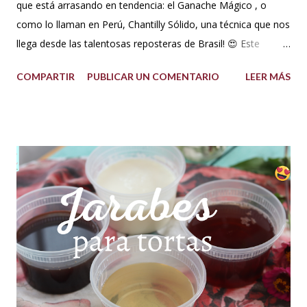
que está arrasando en tendencia: el Ganache Mágico , o
como lo llaman en Perú, Chantilly Sólido, una técnica que nos
llega desde las talentosas reposteras de Brasil! 😍 Este
delicioso ganache ha ganado su nombre gracias a su
COMPARTIR
PUBLICAR UN COMENTARIO
LEER MÁS
propiedad de solidificarse al enfriarse, evitando así que se
pegue en las manos, lo que lo convierte en una opción ideal
para climas calurosos o tropicales. Además, su cremosidad y
sabor se mantienen intactos, haciendo de esta receta una
auténtica maravilla. Se lo puede preparar de diferentes
formas con el mismo resultado, obteniendo un Ganache, que
es una crema que tiene una parte de chocolate y otra parte
de crema de leche o nata, más información de lo que es un
ganache aquí en mi Blog. 😉 Ingredientes: (Proporción 3x1)
600 g de chocolate blanco (sucedáneo para resistir climas
cálidos) 200 g de crema para batir vegetal (crema para batir
para hacer Chantilly vegetal) Preparación: Coloca el chocolate