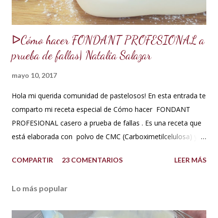
ᐅCómo hacer FONDANT PROFESIONAL a
prueba de fallas| Natalia Salazar
mayo 10, 2017
Hola mi querida comunidad de pastelosos! En esta entrada te
comparto mi receta especial de Cómo hacer FONDANT
PROFESIONAL casero a prueba de fallas . Es una receta que
está elaborada con polvo de CMC (Carboximetilcelulosa) y
goma Xantana que son estabilizantes alimentarios. Además
COMPARTIR
23 COMENTARIOS
LEER MÁS
que le aportan a la masa elasticidad, firmeza y le ayudan a
retener la humedad mejorando el secado. INGREDIENTES:
Lo más popular
*1 kilo o 2.2 libras de Azúcar impalpable micro pulverizada o
glass de una buena calidad. *172 ml o 4 onzas de miel de