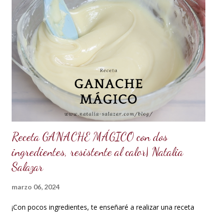
maíz o miel de Karo (1/2 taza). Y para climas cálidos usar
Glucosa, la misma cantidad. *7.5 ml de CMC o Tylose *2.5
ml de goma Xantana (Xanthan gum) *1 cucharada de 15 ml
de manteca blanca hidrogenada tipo Crisco o 10 gramos *75
ml de agua o 5 cucharadas de 15 ml *Esencia de almendras
o al gusto *5 ml de VINAGRE BLANCO (opcional, funciona
como preservante) *1 cucharadita de Glicerina ( usar solo si
el clima es ...
Receta GANACHE MÁGICO con dos
ingredientes, resistente al calor| Natalia
Salazar
marzo 06, 2024
¡Con pocos ingredientes, te enseñaré a realizar una receta