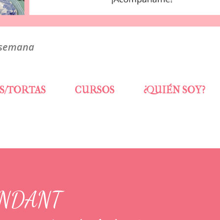
 semana
S/TORTAS
CURSOS
¿QUIÉN SOY?
ONDANT