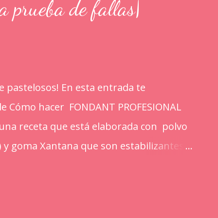
rueba de fallas|
 pastelosos! En esta entrada te
l de Cómo hacer FONDANT PROFESIONAL
s una receta que está elaborada con polvo
) y goma Xantana que son estabilizantes
portan a la masa elasticidad, firmeza y le
 mejorando el secado. INGREDIENTES: *1
mpalpable micro pulverizada o glass de una