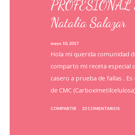
PROFESIONAL a p
Natalia Salazar
mayo 10, 2017
Hola mi querida comunidad de
comparto mi receta especia
casero a prueba de fallas . E
de CMC (Carboximetilcelulosa
alimentarios. Además que le a
COMPARTIR
23 COMENTARIOS
ayudan a retener la humedad
kilo o 2.2 libras de Azúcar i