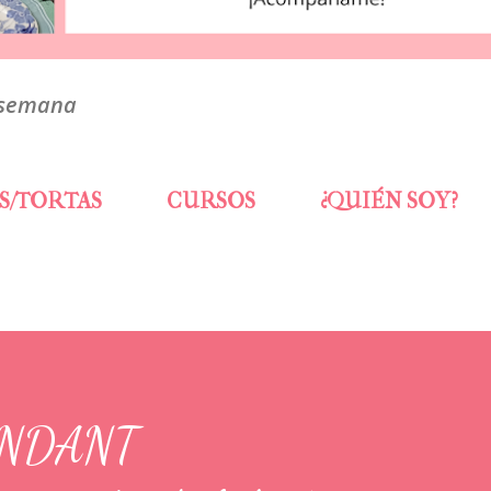
 semana
S/TORTAS
CURSOS
¿QUIÉN SOY?
ONDANT