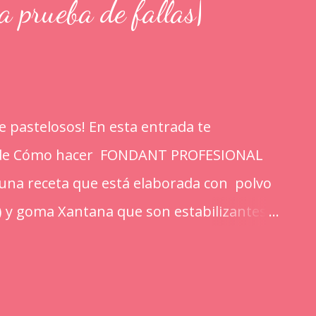
rueba de fallas|
 pastelosos! En esta entrada te
l de Cómo hacer FONDANT PROFESIONAL
s una receta que está elaborada con polvo
) y goma Xantana que son estabilizantes
portan a la masa elasticidad, firmeza y le
 mejorando el secado. INGREDIENTES: *1
mpalpable micro pulverizada o glass de una