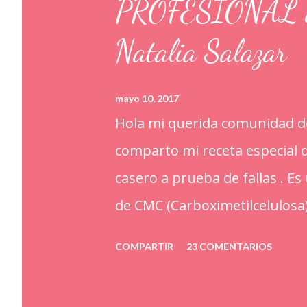
PROFESIONAL a p
Natalia Salazar
mayo 10, 2017
Hola mi querida comunidad de
comparto mi receta especia
casero a prueba de fallas . E
de CMC (Carboximetilcelulosa
alimentarios. Además que le a
COMPARTIR
23 COMENTARIOS
ayudan a retener la humedad
kilo o 2.2 libras de Azúcar i