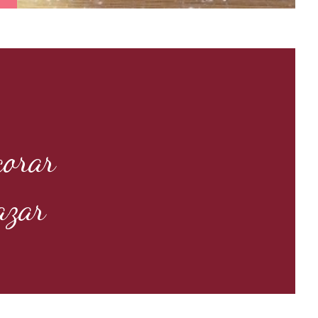
corar
azar