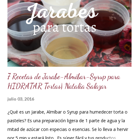
es una crema que tiene una parte de chocolate y otra parte
de crema de leche o nata, más información de lo que es un
ganache aquí en mi Blog. 😉 Ingredientes: (Proporción 3x1)
600 g de chocolate blanco (sucedáneo para resistir climas
cálidos) 200 g de crema para batir vegetal (crema para batir
para hacer Chantilly vegetal) Preparación: Coloca el chocolate
y...
7 Recetas de Jarabe-Almíbar-Syrup para
HIDRATAR Tortas| Natalia Salazar
julio 03, 2016
¿Qué es un Jarabe, Almíbar o Syrup para humedecer torta o
pasteles? Es una preparación ligera de 1 parte de agua y la
mitad de azúcar con especias o esencias. Se lo lleva a hervir
por 5 min y estará listo. Es súper fácil y tus productos