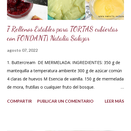
que me fui a investigar y descubrí que los estado...
7 Rellenos Estables para TORTAS cubiertas
con FONDANT| Natalia Salazar
agosto 07, 2022
1. Buttercream DE MERMELADA: INGREDIENTES: 350 g de
mantequilla a temperatura ambiente 300 g de azúcar común
4 claras de huevos M Esencia de vainilla. 150 g de mermelada
de mora, frutillas o cualquier fruto del bosque.
PREPARACIÓN: Hacer un merengue suizo: Poner las claras de
COMPARTIR
PUBLICAR UN COMENTARIO
LEER MÁS
huevo en un tazón con los 300 g de azúcar a baño María .
Batir constantemente hasta que los cristales de azúcar estén
completamente derretidos y las claras cocidas. Una vez
derretidos retirar del fuego y batir a velocidad media hasta