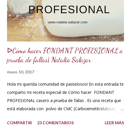
sabrosos. Los jarabes pueden ser de diferentes sabores, de
acuerdo a los ingredientes que usemos. Aquí te comparto
una...
ᐅCómo hacer FONDANT PROFESIONAL a
prueba de fallas| Natalia Salazar
mayo 10, 2017
Hola mi querida comunidad de pastelosos! En esta entrada te
comparto mi receta especial de Cómo hacer FONDANT
PROFESIONAL casero a prueba de fallas . Es una receta que
está elaborada con polvo de CMC (Carboximetilcelulosa) y
goma Xantana que son estabilizantes alimentarios. Además
COMPARTIR
23 COMENTARIOS
LEER MÁS
que le aportan a la masa elasticidad, firmeza y le ayudan a