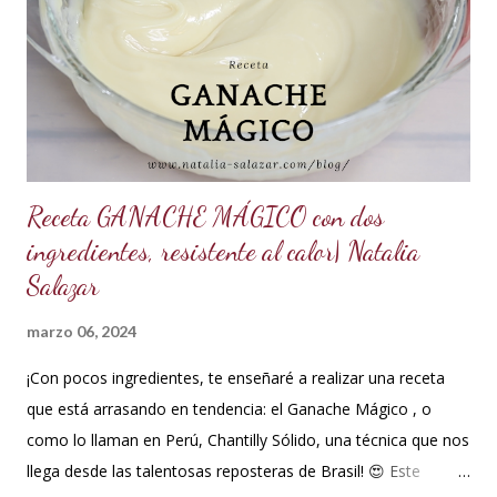
ml de agua o 5 cucharadas de 15 ml *Esencia de almendras
o al gusto *5 ml de VINAGRE BLANCO (opcional, funciona
como preservante) *1 cucharadita de Glicerina ( usar solo si
el clima es ...
Receta GANACHE MÁGICO con dos
ingredientes, resistente al calor| Natalia
Salazar
marzo 06, 2024
¡Con pocos ingredientes, te enseñaré a realizar una receta
que está arrasando en tendencia: el Ganache Mágico , o
como lo llaman en Perú, Chantilly Sólido, una técnica que nos
llega desde las talentosas reposteras de Brasil! 😍 Este