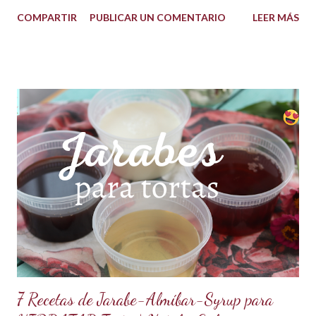
delicioso ganache ha ganado su nombre gracias a su
COMPARTIR
PUBLICAR UN COMENTARIO
LEER MÁS
propiedad de solidificarse al enfriarse, evitando así que se
pegue en las manos, lo que lo convierte en una opción ideal
para climas calurosos o tropicales. Además, su cremosidad y
sabor se mantienen intactos, haciendo de esta receta una
auténtica maravilla. Se lo puede preparar de diferentes
formas con el mismo resultado, obteniendo un Ganache, que
es una crema que tiene una parte de chocolate y otra parte
de crema de leche o nata, más información de lo que es un
ganache aquí en mi Blog. 😉 Ingredientes: (Proporción 3x1)
600 g de chocolate blanco (sucedáneo para resistir climas
cálidos) 200 g de crema para batir vegetal (crema para batir
para hacer Chantilly vegetal) Preparación: Coloca el chocolate
y...
7 Recetas de Jarabe-Almíbar-Syrup para