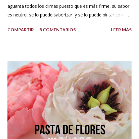
aguanta todos los climas puesto que es más firme, su sabor
es neutro, se lo puede saborizar y se lo puede pintar con
colorantes de repostería sin problema. Puedes decorar con
COMPARTIR
8 COMENTARIOS
LEER MÁS
este cupcakes, pasteles y lo que te guste. INGREDIENTES:
500 g de azúcar impalpable o azúcar glass 1 taza de manteca
blanca tipo americana (Crisco,vegetalina, manteca
hidrogenada) 1/3 de taza leche vegetal o agua limpia Esencia
de vainilla al gusto. Colorantes en gel para repostería, si se
desea dar color. PREPARACIÓN: Cernir o tamizar el azúcar
glass. Colocar en un bowl o tazón la manteca blanca. Batir a
velocidad media e ir poniendo el azúcar poco a poco hasta
que este firme y esponjoso. Agregar un chorrito de esencia
de vainilla o al gusto. Finalmente agregar el color deseado.
TIPS : Si deseas que el buttercream vegetal sea más duro
porque el clima está muy c...