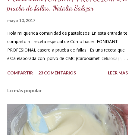
prueba de fallas| Natalia Salazar
mayo 10, 2017
Hola mi querida comunidad de pastelosos! En esta entrada te
comparto mi receta especial de Cómo hacer FONDANT
PROFESIONAL casero a prueba de fallas . Es una receta que
está elaborada con polvo de CMC (Carboximetilcelulosa) y
goma Xantana que son estabilizantes alimentarios. Además
COMPARTIR
23 COMENTARIOS
LEER MÁS
que le aportan a la masa elasticidad, firmeza y le ayudan a
retener la humedad mejorando el secado. INGREDIENTES:
Lo más popular
*1 kilo o 2.2 libras de Azúcar impalpable micro pulverizada o
glass de una buena calidad. *172 ml o 4 onzas de miel de
maíz o miel de Karo (1/2 taza). Y para climas cálidos usar
Glucosa, la misma cantidad. *7.5 ml de CMC o Tylose *2.5
ml de goma Xantana (Xanthan gum) *1 cucharada de 15 ml
de manteca blanca hidrogenada tipo Crisco o 10 gramos *75