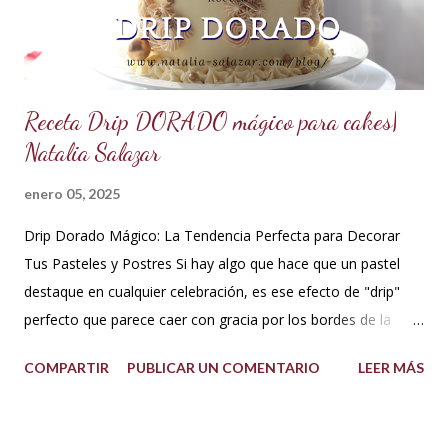
cakes, eclairs, cupcakes y más. Se la puede aromatizar con
otros extractos....
Receta Drip DORADO mágico para cakes|
Natalia Salazar
enero 05, 2025
Drip Dorado Mágico: La Tendencia Perfecta para Decorar
Tus Pasteles y Postres Si hay algo que hace que un pastel
destaque en cualquier celebración, es ese efecto de "drip"
perfecto que parece caer con gracia por los bordes de la
torta. Y si ese drip es dorado, la elegancia y el glamour están
COMPARTIR
PUBLICAR UN COMENTARIO
LEER MÁS
garantizados. Hoy te quiero compartir cómo hacer un drip
dorado mágico con pocos ingredientes, ideal para decorar
pasteles y postres como todo un profesional. ¡Esta tendencia