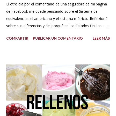
El otro día por el comentario de una seguidora de mi página
de Facebook me quedé pensando sobre el Sistema de
equivalencias: el americano y el sistema métrico. Reflexioné
sobre sus diferencias y del porqué en los Estados Unidos el
sistema de medida es diferente al resto del mundo. Así que
COMPARTIR
PUBLICAR UN COMENTARIO
LEER MÁS
me dije: estos americanos son loquillos!!! Con todo esto
también pensé en mi misma y la verdad jamás me había
hecho problema con esto de usar los dos sistemas de
medida, más bien los he venido manejado desde que me
acuerdo, porque en los libros de repostería y tratados de
cocina de antes del milenio se utilizaba comúnmente el
sistema americano y no el métrico, o ambos como suelo
usarlo yo en mis recetas. En lo personal pienso que si soy
una pastelera debo manejar los dos sistemas de medidas
para así poder obtener los mejores resultados en mis
preparaciones y poder sacar con éxito cualquier receta. Así