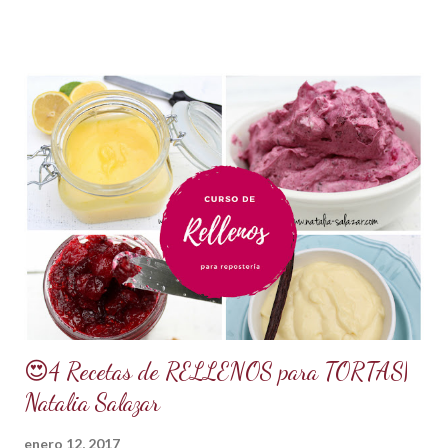
retener la humedad mejorando el secado. INGREDIENTES:
*1 kilo o 2.2 libras de Azúcar impalpable micro pulverizada o
glass de una buena calidad. *172 ml o 4 onzas de miel de
maíz o miel de Karo (1/2 taza). Y para climas cálidos usar
Glucosa, la misma cantidad. *7.5 ml de CMC o Tylose *2.5
ml de goma Xantana (Xanthan gum) *1 cucharada de 15 ml
de manteca blanca hidrogenada tipo Crisco o 10 gramos *75
ml de agua o 5 cucharadas de 15 ml *Esencia de almendras
o al gusto *5 ml de VINAGRE BLANCO (opcional, funciona
como preservante) *1 cucharadita de Glicerina ( usar solo si
el clima es ...
😍4 Recetas de RELLENOS para TORTAS|
Natalia Salazar
enero 12, 2017