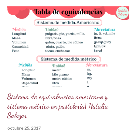
actual está conquistando la pastelería creativa! ✨✨ ¿Qué
necesitas? Los ingredientes son simples y fáciles de
conseguir: 60 g de azúcar glass (cernida para evitar grumos).
15 ml de vodka (puedes sustituirlo por licor transparente) 5 g
de polvo dorado de grado alimenticio (asegúrate de que sea
seguro para el consumo y de alta calidad). 150 g de ganache
de chocolate (Si necesitas la receta, búscala aquí en mi blog
en publicaciones anteriores). ¿Cómo prepararlo? Prepara la
pasta dorada: En un recipiente pequeño,...
Sistema de equivalencias americano y
sistema métrico en pastelería| Natalia
Salazar
octubre 25, 2017