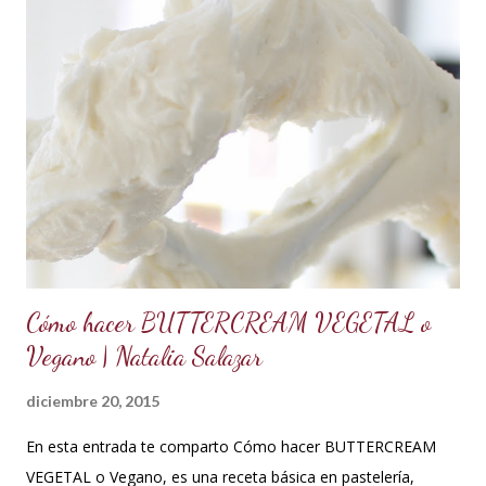
que forme picos. A la mezcla agregar la mantequilla que debe
estar a temperatura ambiente, batir constantemente hasta
cremar y formar picos. Agregar la vainilla y la mermelada.
Batir hasta integrar. Se puede decorar cualquier tipo de
cupcakes o rellenar una torta o cubrir el cake tu sabor
favorito. Se debe conservar en refrigeración y es mejor
utilizarlo cuando está fresco, es decir recién hecho, porque
contiene huevos y mantequilla. Crema d...
Cómo hacer BUTTERCREAM VEGETAL o
Vegano | Natalia Salazar
diciembre 20, 2015
En esta entrada te comparto Cómo hacer BUTTERCREAM
VEGETAL o Vegano, es una receta básica en pastelería,