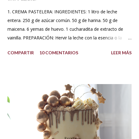
1. CREMA PASTELERA: INGREDIENTES: 1 litro de leche
entera. 250 g de azúcar común. 50 g de harina. 50 g de
maicena. 6 yemas de huevo. 1 cucharadita de extracto de
vainilla. PREPARACIÓN: Hervir la leche con la esencia o la
vaina de vainilla. A parte en un Bowl blanquear las yemas
COMPARTIR
10 COMENTARIOS
LEER MÁS
con el azúcar. Reservar. Tamiza la harina con la maicena y
agregar sobre las yemas cremadas. Integrar completamente.
Luego agregar poco a poco la leche caliente hasta templar la
mezcla, sin dejar de batir. Una vez integrado todo llevar a
fuego bajo hasta que espese. No dejar de batir. Cuando haya
espesado sacar del fuego y dejar enfriar moviendo de
cuando en cuando. Se puede agregar una cucharada de
mantequilla para aportar más suavidad y sabor. Tips: Se
puede utilizar otra esencia o leche vegetal. Esta crema es
básica en la pastelería, sirve para rellenar tortas, tartas,