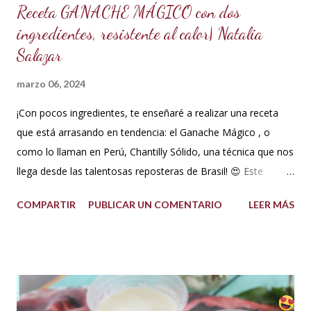
Receta GANACHE MÁGICO con dos
ingredientes, resistente al calor| Natalia
Salazar
marzo 06, 2024
¡Con pocos ingredientes, te enseñaré a realizar una receta
que está arrasando en tendencia: el Ganache Mágico , o
como lo llaman en Perú, Chantilly Sólido, una técnica que nos
llega desde las talentosas reposteras de Brasil! 😍 Este
delicioso ganache ha ganado su nombre gracias a su
COMPARTIR
PUBLICAR UN COMENTARIO
LEER MÁS
propiedad de solidificarse al enfriarse, evitando así que se
pegue en las manos, lo que lo convierte en una opción ideal
para climas calurosos o tropicales. Además, su cremosidad y
sabor se mantienen intactos, haciendo de esta receta una
auténtica maravilla. Se lo puede preparar de diferentes
formas con el mismo resultado, obteniendo un Ganache, que