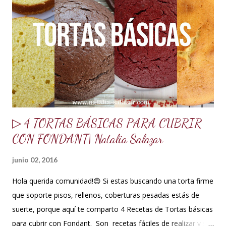
sabor o grenetina o 7 g. 10 g de merengue en polvo + 30 ml
de agua para hidratar. Nota: Si no se consigue se puede usar
1 clara de huevo pasteurizado, pero recomiendo mejor el
merengue en polvo, lo venden en tiendas de insumos
reposteros. 10 ml de glucosa o miel de maíz 15 ml de Crisco
o ma...
▷ 4 TORTAS BÁSICAS PARA CUBRIR
CON FONDANT| Natalia Salazar
junio 02, 2016
Hola querida comunidad!😍 Si estas buscando una torta firme
que soporte pisos, rellenos, coberturas pesadas estás de
suerte, porque aquí te comparto 4 Recetas de Tortas básicas
para cubrir con Fondant. Son recetas fáciles de realizar y su