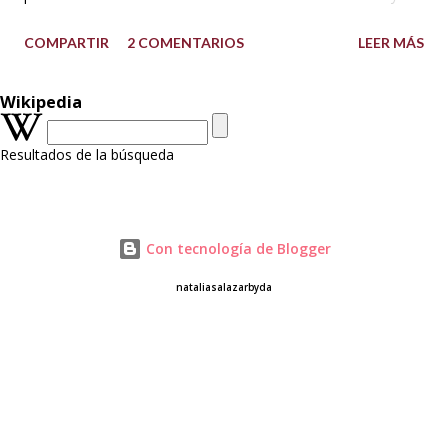
textura, consistencia y sabor te encantará. Además que te
COMPARTIR
2 COMENTARIOS
LEER MÁS
comparto dos versiones de la torta de vainilla, la primera con
aceite y la segunda con mantequilla. Soportan bien la
Wikipedia
cobertura de Fondant, butteercream, ganache y el montaje
de varios pisos. A las tortas con base de mantequilla las
Resultados de la búsqueda
puedes tallar porque la textura es compacta al ser BATIDOS
PESADOS. Así que te invito a que las realices, manos a la
obra!😉😋 TORTA DE VAINILLA CON ACEITE Preparación: 30
minutos Horneado: 30 minutos Porciones: 18-20 Molde: 20
Con tecnología de Blogger
cm x 5 cm o (8") / o 4 moldes de 15 cm x 5 cm de alto (6")
nataliasalazarbyda
INGREDIENTES: 350 g de harina sin preparar para todo uso
(All purpose) 50 g de maicena 5 huevos (M) 250 ml de ac...