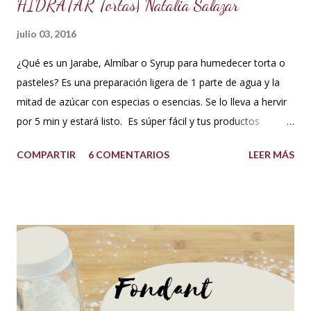
HIDRATAR Tortas| Natalia Salazar
julio 03, 2016
¿Qué es un Jarabe, Almíbar o Syrup para humedecer torta o
pasteles? Es una preparación ligera de 1 parte de agua y la
mitad de azúcar con especias o esencias. Se lo lleva a hervir
por 5 min y estará listo. Es súper fácil y tus productos
quedarán increíbles si utilizas la cantidad recomendada. 😍
COMPARTIR
6 COMENTARIOS
LEER MÁS
USOS: Siempre que hacemos una torta cubierta
con fondant o cualquier otra cobertura es ideal hidratar las
capas con un jarabe o almíbar, ya que de esta forma la torta
no se secará con el paso del tiempo, la refrigeración o
porque el producto estaba muy seco al salir del horno o
porque la receta era básica como suelen ser los bizcochuelos
de batido liviano como el Genovés, Angel cake, etc. Así tus
tortas y pasteles te quedarán húmedos y mucho más