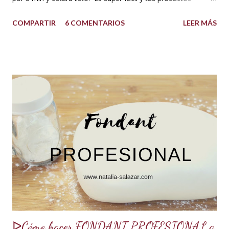
quedarán increíbles si utilizas la cantidad recomendada. 😍
COMPARTIR
6 COMENTARIOS
LEER MÁS
USOS: Siempre que hacemos una torta cubierta
con fondant o cualquier otra cobertura es ideal hidratar las
capas con un jarabe o almíbar, ya que de esta forma la torta
no se secará con el paso del tiempo, la refrigeración o
porque el producto estaba muy seco al salir del horno o
porque la receta era básica como suelen ser los bizcochuelos
de batido liviano como el Genovés, Angel cake, etc. Así tus
tortas y pasteles te quedarán húmedos y mucho más
sabrosos. Los jarabes pueden ser de diferentes sabores, de
acuerdo a los ingredientes que usemos. Aquí te comparto
una...
ᐅCómo hacer FONDANT PROFESIONAL a