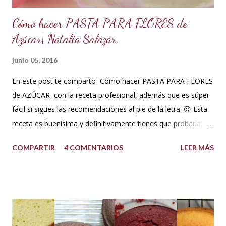
Cómo hacer PASTA PARA FLORES de
Azúcar| Natalia Salazar.
junio 05, 2016
En este post te comparto Cómo hacer PASTA PARA FLORES
de AZÚCAR con la receta profesional, además que es súper
fácil si sigues las recomendaciones al pie de la letra. 😉 Esta
receta es buenísima y definitivamente tienes que probarla,
tus flores van a secar rápido, la masa es elástica, se estira
COMPARTIR
4 COMENTARIOS
LEER MÁS
súper fina y también soporta los climas más húmedos. Es
mucho mejor que la pasta de goma. Así que no esperes más
y a tomar nota! Ingredientes pasta para flores Pasta para
flores (para clima súper húmedo) INGREDIENTES: 500 g de
azúcar glass o impalpable 15 ml de CMC o Tylose 25 ml de
agua para hidratar la gelatina 1 sobrecito de gelatina sin