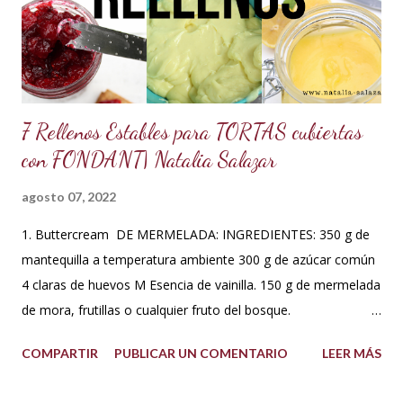
para así poder obtener los mejores resultados en mis
preparaciones y poder sacar con éxito cualquier receta. Así
que me fui a investigar y descubrí que los estado...
7 Rellenos Estables para TORTAS cubiertas
con FONDANT| Natalia Salazar
agosto 07, 2022
1. Buttercream DE MERMELADA: INGREDIENTES: 350 g de
mantequilla a temperatura ambiente 300 g de azúcar común
4 claras de huevos M Esencia de vainilla. 150 g de mermelada
de mora, frutillas o cualquier fruto del bosque.
PREPARACIÓN: Hacer un merengue suizo: Poner las claras de
COMPARTIR
PUBLICAR UN COMENTARIO
LEER MÁS
huevo en un tazón con los 300 g de azúcar a baño María .
Batir constantemente hasta que los cristales de azúcar estén