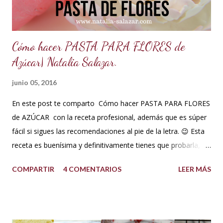
porque el clima está muy c...
Cómo hacer PASTA PARA FLORES de
Azúcar| Natalia Salazar.
junio 05, 2016
En este post te comparto Cómo hacer PASTA PARA FLORES
de AZÚCAR con la receta profesional, además que es súper
fácil si sigues las recomendaciones al pie de la letra. 😉 Esta
receta es buenísima y definitivamente tienes que probarla,
tus flores van a secar rápido, la masa es elástica, se estira
COMPARTIR
4 COMENTARIOS
LEER MÁS
súper fina y también soporta los climas más húmedos. Es
mucho mejor que la pasta de goma. Así que no esperes más
y a tomar nota! Ingredientes pasta para flores Pasta para
flores (para clima súper húmedo) INGREDIENTES: 500 g de