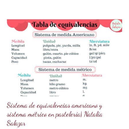
dorado mágico con pocos ingredientes, ideal para decorar
pasteles y postres como todo un profesional. ¡Esta tendencia
actual está conquistando la pastelería creativa! ✨✨ ¿Qué
necesitas? Los ingredientes son simples y fáciles de
conseguir: 60 g de azúcar glass (cernida para evitar grumos).
15 ml de vodka (puedes sustituirlo por licor transparente) 5 g
de polvo dorado de grado alimenticio (asegúrate de que sea
seguro para el consumo y de alta calidad). 150 g de ganache
de chocolate (Si necesitas la receta, búscala aquí en mi blog
en publicaciones anteriores). ¿Cómo prepararlo? Prepara la
pasta dorada: En un recipiente pequeño,...
Sistema de equivalencias americano y
sistema métrico en pastelería| Natalia
Salazar