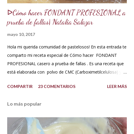
ᐅCómo hacer FONDANT PROFESIONAL a
prueba de fallas| Natalia Salazar
mayo 10, 2017
Hola mi querida comunidad de pastelosos! En esta entrada te
comparto mi receta especial de Cómo hacer FONDANT
PROFESIONAL casero a prueba de fallas . Es una receta que
está elaborada con polvo de CMC (Carboximetilcelulosa) y
goma Xantana que son estabilizantes alimentarios. Además
COMPARTIR
23 COMENTARIOS
LEER MÁS
que le aportan a la masa elasticidad, firmeza y le ayudan a
retener la humedad mejorando el secado. INGREDIENTES:
Lo más popular
*1 kilo o 2.2 libras de Azúcar impalpable micro pulverizada o
glass de una buena calidad. *172 ml o 4 onzas de miel de
maíz o miel de Karo (1/2 taza). Y para climas cálidos usar
Glucosa, la misma cantidad. *7.5 ml de CMC o Tylose *2.5