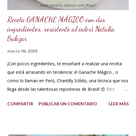
Receta GANACHE MÁGICO con dos
ingredientes, resistente al calor| Natalia
Salazar
marzo 06, 2024
¡Con pocos ingredientes, te enseñaré a realizar una receta
que está arrasando en tendencia: el Ganache Mágico , o
como lo llaman en Perú, Chantilly Sólido, una técnica que nos
llega desde las talentosas reposteras de Brasil! 😍 Este
delicioso ganache ha ganado su nombre gracias a su
COMPARTIR
PUBLICAR UN COMENTARIO
LEER MÁS
propiedad de solidificarse al enfriarse, evitando así que se
pegue en las manos, lo que lo convierte en una opción ideal
para climas calurosos o tropicales. Además, su cremosidad y
sabor se mantienen intactos, haciendo de esta receta una