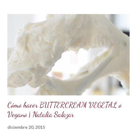
completamente derretidos y las claras cocidas. Una vez
derretidos retirar del fuego y batir a velocidad media hasta
que forme picos. A la mezcla agregar la mantequilla que debe
estar a temperatura ambiente, batir constantemente hasta
cremar y formar picos. Agregar la vainilla y la mermelada.
Batir hasta integrar. Se puede decorar cualquier tipo de
cupcakes o rellenar una torta o cubrir el cake tu sabor
favorito. Se debe conservar en refrigeración y es mejor
utilizarlo cuando está fresco, es decir recién hecho, porque
contiene huevos y mantequilla. Crema d...
Cómo hacer BUTTERCREAM VEGETAL o
Vegano | Natalia Salazar
diciembre 20, 2015