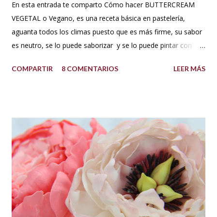
En esta entrada te comparto Cómo hacer BUTTERCREAM
VEGETAL o Vegano, es una receta básica en pastelería,
aguanta todos los climas puesto que es más firme, su sabor
es neutro, se lo puede saborizar y se lo puede pintar con
colorantes de repostería sin problema. Puedes decorar con
COMPARTIR
8 COMENTARIOS
LEER MÁS
este cupcakes, pasteles y lo que te guste. INGREDIENTES:
500 g de azúcar impalpable o azúcar glass 1 taza de manteca
blanca tipo americana (Crisco,vegetalina, manteca
hidrogenada) 1/3 de taza leche vegetal o agua limpia Esencia
de vainilla al gusto. Colorantes en gel para repostería, si se
desea dar color. PREPARACIÓN: Cernir o tamizar el azúcar
glass. Colocar en un bowl o tazón la manteca blanca. Batir a
velocidad media e ir poniendo el azúcar poco a poco hasta
que este firme y esponjoso. Agregar un chorrito de esencia
de vainilla o al gusto. Finalmente agregar el color deseado.
TIPS : Si deseas que el buttercream vegetal sea más duro