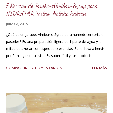
7 Recetas de Jarabe-Almíbar-Syrup para
HIDRATAR Tortas| Natalia Salazar
julio 03, 2016
¿Qué es un Jarabe, Almíbar o Syrup para humedecer torta o
pasteles? Es una preparación ligera de 1 parte de agua y la
mitad de azúcar con especias o esencias. Se lo lleva a hervir
por 5 min y estará listo. Es súper fácil y tus productos
quedarán increíbles si utilizas la cantidad recomendada. 😍
COMPARTIR
6 COMENTARIOS
LEER MÁS
USOS: Siempre que hacemos una torta cubierta
con fondant o cualquier otra cobertura es ideal hidratar las
capas con un jarabe o almíbar, ya que de esta forma la torta
no se secará con el paso del tiempo, la refrigeración o
porque el producto estaba muy seco al salir del horno o
porque la receta era básica como suelen ser los bizcochuelos
de batido liviano como el Genovés, Angel cake, etc. Así tus