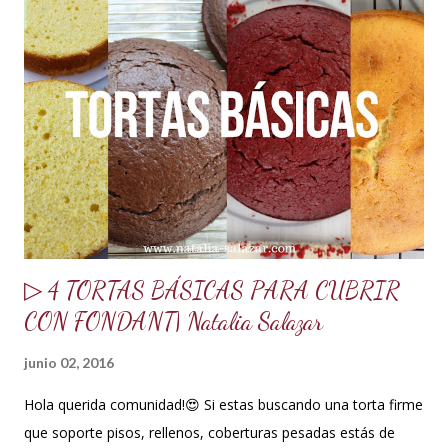
azúcar glass o impalpable 15 ml de CMC o Tylose 25 ml de
agua para hidratar la gelatina 1 sobrecito de gelatina sin
sabor o grenetina o 7 g. 10 g de merengue en polvo + 30 ml
de agua para hidratar. Nota: Si no se consigue se puede usar
1 clara de huevo pasteurizado, pero recomiendo mejor el
merengue en polvo, lo venden en tiendas de insumos
reposteros. 10 ml de glucosa o miel de maíz 15 ml de Crisco
o ma...
▷ 4 TORTAS BÁSICAS PARA CUBRIR
CON FONDANT| Natalia Salazar
junio 02, 2016
Hola querida comunidad!😍 Si estas buscando una torta firme
que soporte pisos, rellenos, coberturas pesadas estás de