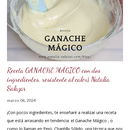
ml de goma Xantana (Xanthan gum) *1 cucharada de 15 ml
de manteca blanca hidrogenada tipo Crisco o 10 gramos *75
ml de agua o 5 cucharadas de 15 ml *Esencia de almendras
o al gusto *5 ml de VINAGRE BLANCO (opcional, funciona
como preservante) *1 cucharadita de Glicerina ( usar solo si
el clima es ...
Receta GANACHE MÁGICO con dos
ingredientes, resistente al calor| Natalia
Salazar
marzo 06, 2024
¡Con pocos ingredientes, te enseñaré a realizar una receta
que está arrasando en tendencia: el Ganache Mágico , o
como lo llaman en Perú, Chantilly Sólido, una técnica que nos