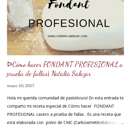
tortas y pasteles te quedarán húmedos y mucho más
sabrosos. Los jarabes pueden ser de diferentes sabores, de
acuerdo a los ingredientes que usemos. Aquí te comparto
una...
ᐅCómo hacer FONDANT PROFESIONAL a
prueba de fallas| Natalia Salazar
mayo 10, 2017
Hola mi querida comunidad de pastelosos! En esta entrada te
comparto mi receta especial de Cómo hacer FONDANT
PROFESIONAL casero a prueba de fallas . Es una receta que
está elaborada con polvo de CMC (Carboximetilcelulosa) y
goma Xantana que son estabilizantes alimentarios. Además