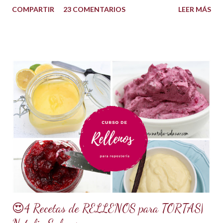
COMPARTIR
23 COMENTARIOS
LEER MÁS
que le aportan a la masa elasticidad, firmeza y le ayudan a
retener la humedad mejorando el secado. INGREDIENTES:
*1 kilo o 2.2 libras de Azúcar impalpable micro pulverizada o
glass de una buena calidad. *172 ml o 4 onzas de miel de
maíz o miel de Karo (1/2 taza). Y para climas cálidos usar
Glucosa, la misma cantidad. *7.5 ml de CMC o Tylose *2.5
ml de goma Xantana (Xanthan gum) *1 cucharada de 15 ml
de manteca blanca hidrogenada tipo Crisco o 10 gramos *75
ml de agua o 5 cucharadas de 15 ml *Esencia de almendras
o al gusto *5 ml de VINAGRE BLANCO (opcional, funciona
como preservante) *1 cucharadita de Glicerina ( usar solo si
el clima es ...
😍4 Recetas de RELLENOS para TORTAS|