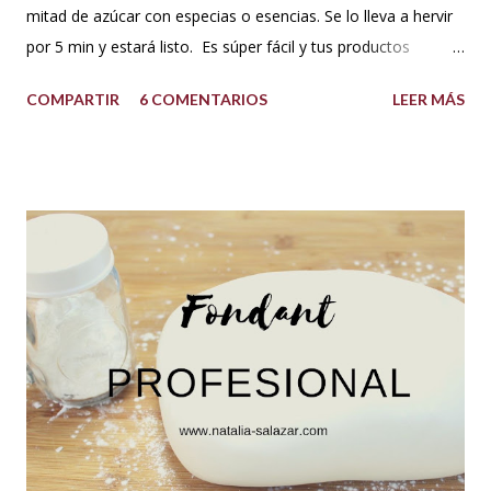
mitad de azúcar con especias o esencias. Se lo lleva a hervir
por 5 min y estará listo. Es súper fácil y tus productos
quedarán increíbles si utilizas la cantidad recomendada. 😍
COMPARTIR
6 COMENTARIOS
LEER MÁS
USOS: Siempre que hacemos una torta cubierta
con fondant o cualquier otra cobertura es ideal hidratar las
capas con un jarabe o almíbar, ya que de esta forma la torta
no se secará con el paso del tiempo, la refrigeración o
porque el producto estaba muy seco al salir del horno o
porque la receta era básica como suelen ser los bizcochuelos
de batido liviano como el Genovés, Angel cake, etc. Así tus
tortas y pasteles te quedarán húmedos y mucho más
sabrosos. Los jarabes pueden ser de diferentes sabores, de
acuerdo a los ingredientes que usemos. Aquí te comparto
una...