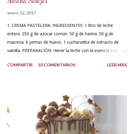
Natalia Salazar
enero 12, 2017
1. CREMA PASTELERA: INGREDIENTES: 1 litro de leche
entera. 250 g de azúcar común. 50 g de harina. 50 g de
maicena. 6 yemas de huevo. 1 cucharadita de extracto de
vainilla. PREPARACIÓN: Hervir la leche con la esencia o la
vaina de vainilla. A parte en un Bowl blanquear las yemas
COMPARTIR
10 COMENTARIOS
LEER MÁS
con el azúcar. Reservar. Tamiza la harina con la maicena y
agregar sobre las yemas cremadas. Integrar completamente.
Luego agregar poco a poco la leche caliente hasta templar la
mezcla, sin dejar de batir. Una vez integrado todo llevar a
fuego bajo hasta que espese. No dejar de batir. Cuando haya
espesado sacar del fuego y dejar enfriar moviendo de
cuando en cuando. Se puede agregar una cucharada de
mantequilla para aportar más suavidad y sabor. Tips: Se