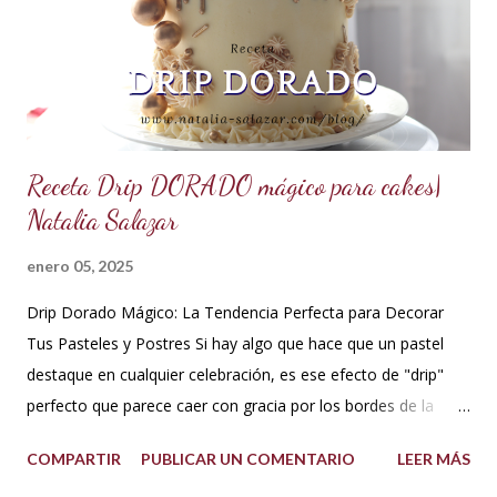
puede utilizar otra esencia o leche vegetal. Esta crema es
básica en la pastelería, sirve para rellenar tortas, tartas,
cakes, eclairs, cupcakes y más. Se la puede aromatizar con
otros extractos....
Receta Drip DORADO mágico para cakes|
Natalia Salazar
enero 05, 2025
Drip Dorado Mágico: La Tendencia Perfecta para Decorar
Tus Pasteles y Postres Si hay algo que hace que un pastel
destaque en cualquier celebración, es ese efecto de "drip"
perfecto que parece caer con gracia por los bordes de la
torta. Y si ese drip es dorado, la elegancia y el glamour están
COMPARTIR
PUBLICAR UN COMENTARIO
LEER MÁS
garantizados. Hoy te quiero compartir cómo hacer un drip