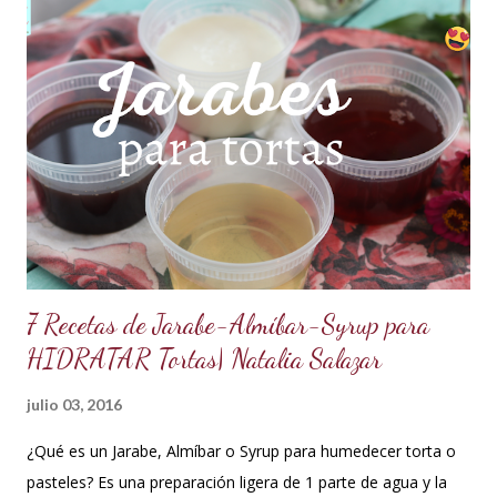
auténtica maravilla. Se lo puede preparar de diferentes
formas con el mismo resultado, obteniendo un Ganache, que
es una crema que tiene una parte de chocolate y otra parte
de crema de leche o nata, más información de lo que es un
ganache aquí en mi Blog. 😉 Ingredientes: (Proporción 3x1)
600 g de chocolate blanco (sucedáneo para resistir climas
cálidos) 200 g de crema para batir vegetal (crema para batir
para hacer Chantilly vegetal) Preparación: Coloca el chocolate
y...
7 Recetas de Jarabe-Almíbar-Syrup para
HIDRATAR Tortas| Natalia Salazar
julio 03, 2016
¿Qué es un Jarabe, Almíbar o Syrup para humedecer torta o
pasteles? Es una preparación ligera de 1 parte de agua y la