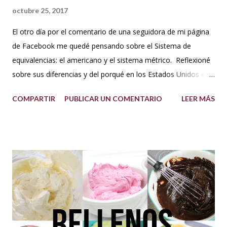
octubre 25, 2017
El otro día por el comentario de una seguidora de mi página
de Facebook me quedé pensando sobre el Sistema de
equivalencias: el americano y el sistema métrico. Reflexioné
sobre sus diferencias y del porqué en los Estados Unidos el
sistema de medida es diferente al resto del mundo. Así que
COMPARTIR
PUBLICAR UN COMENTARIO
LEER MÁS
me dije: estos americanos son loquillos!!! Con todo esto
también pensé en mi misma y la verdad jamás me había
hecho problema con esto de usar los dos sistemas de
medida, más bien los he venido manejado desde que me
acuerdo, porque en los libros de repostería y tratados de
cocina de antes del milenio se utilizaba comúnmente el
sistema americano y no el métrico, o ambos como suelo
usarlo yo en mis recetas. En lo personal pienso que si soy
una pastelera debo manejar los dos sistemas de medidas