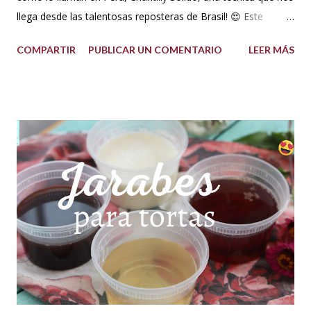
llega desde las talentosas reposteras de Brasil! 😍 Este
delicioso ganache ha ganado su nombre gracias a su
COMPARTIR
PUBLICAR UN COMENTARIO
LEER MÁS
propiedad de solidificarse al enfriarse, evitando así que se
pegue en las manos, lo que lo convierte en una opción ideal
para climas calurosos o tropicales. Además, su cremosidad y
sabor se mantienen intactos, haciendo de esta receta una
auténtica maravilla. Se lo puede preparar de diferentes
formas con el mismo resultado, obteniendo un Ganache, que
es una crema que tiene una parte de chocolate y otra parte
de crema de leche o nata, más información de lo que es un
ganache aquí en mi Blog. 😉 Ingredientes: (Proporción 3x1)
600 g de chocolate blanco (sucedáneo para resistir climas
cálidos) 200 g de crema para batir vegetal (crema para batir
para hacer Chantilly vegetal) Preparación: Coloca el chocolate
y...