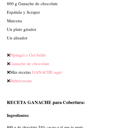
800 g Ganache de chocolate

Espátula y Scraper

Maicena

Un plato girador

Un alisador 

❌
Pipingel o Gel brillo
❌
Ganache de chocolate
❌Más recetas 
GANACHE aquí
❌
Buttercream
RECETA GANACHE para Cobertura:
Ingredientes:
800 g de chocolate 54% cacao o el que te guste