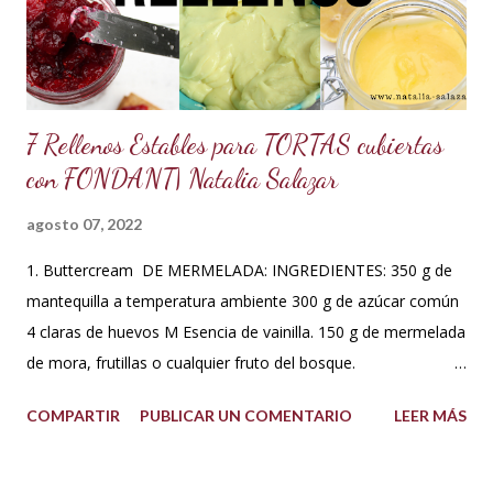
preparaciones y poder sacar con éxito cualquier receta. Así
que me fui a investigar y descubrí que los estado...
7 Rellenos Estables para TORTAS cubiertas
con FONDANT| Natalia Salazar
agosto 07, 2022
1. Buttercream DE MERMELADA: INGREDIENTES: 350 g de
mantequilla a temperatura ambiente 300 g de azúcar común
4 claras de huevos M Esencia de vainilla. 150 g de mermelada
de mora, frutillas o cualquier fruto del bosque.
PREPARACIÓN: Hacer un merengue suizo: Poner las claras de
COMPARTIR
PUBLICAR UN COMENTARIO
LEER MÁS
huevo en un tazón con los 300 g de azúcar a baño María .
Batir constantemente hasta que los cristales de azúcar estén
completamente derretidos y las claras cocidas. Una vez