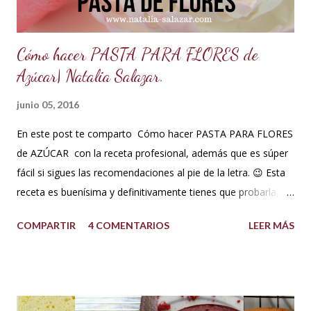
Cómo hacer PASTA PARA FLORES de
Azúcar| Natalia Salazar.
junio 05, 2016
En este post te comparto Cómo hacer PASTA PARA FLORES
de AZÚCAR con la receta profesional, además que es súper
fácil si sigues las recomendaciones al pie de la letra. 😉 Esta
receta es buenísima y definitivamente tienes que probarla,
tus flores van a secar rápido, la masa es elástica, se estira
COMPARTIR
4 COMENTARIOS
LEER MÁS
súper fina y también soporta los climas más húmedos. Es
mucho mejor que la pasta de goma. Así que no esperes más
y a tomar nota! Ingredientes pasta para flores Pasta para
flores (para clima súper húmedo) INGREDIENTES: 500 g de
azúcar glass o impalpable 15 ml de CMC o Tylose 25 ml de