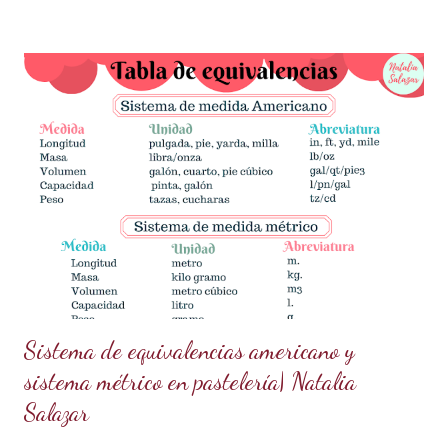
pasteles y postres como todo un profesional. ¡Esta tendencia
actual está conquistando la pastelería creativa! ✨✨ ¿Qué
necesitas? Los ingredientes son simples y fáciles de
conseguir: 60 g de azúcar glass (cernida para evitar grumos).
15 ml de vodka (puedes sustituirlo por licor transparente) 5 g
de polvo dorado de grado alimenticio (asegúrate de que sea
seguro para el consumo y de alta calidad). 150 g de ganache
de chocolate (Si necesitas la receta, búscala aquí en mi blog
en publicaciones anteriores). ¿Cómo prepararlo? Prepara la
pasta dorada: En un recipiente pequeño,...
Sistema de equivalencias americano y
sistema métrico en pastelería| Natalia
Salazar