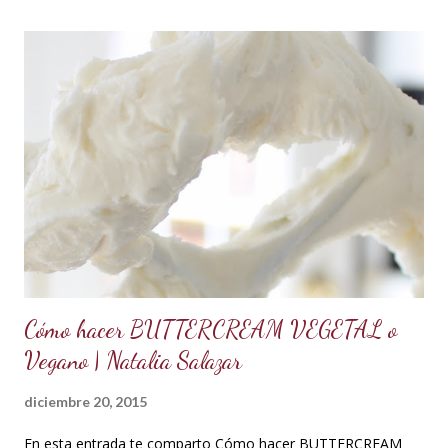
derretidos retirar del fuego y batir a velocidad media hasta
que forme picos. A la mezcla agregar la mantequilla que debe
estar a temperatura ambiente, batir constantemente hasta
cremar y formar picos. Agregar la vainilla y la mermelada.
Batir hasta integrar. Se puede decorar cualquier tipo de
cupcakes o rellenar una torta o cubrir el cake tu sabor
favorito. Se debe conservar en refrigeración y es mejor
utilizarlo cuando está fresco, es decir recién hecho, porque
contiene huevos y mantequilla. Crema d...
Cómo hacer BUTTERCREAM VEGETAL o
Vegano | Natalia Salazar
diciembre 20, 2015
En esta entrada te comparto Cómo hacer BUTTERCREAM