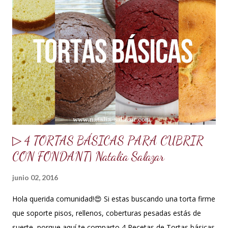
agua para hidratar la gelatina 1 sobrecito de gelatina sin
sabor o grenetina o 7 g. 10 g de merengue en polvo + 30 ml
de agua para hidratar. Nota: Si no se consigue se puede usar
1 clara de huevo pasteurizado, pero recomiendo mejor el
merengue en polvo, lo venden en tiendas de insumos
reposteros. 10 ml de glucosa o miel de maíz 15 ml de Crisco
o ma...
▷ 4 TORTAS BÁSICAS PARA CUBRIR
CON FONDANT| Natalia Salazar
junio 02, 2016
Hola querida comunidad!😍 Si estas buscando una torta firme
que soporte pisos, rellenos, coberturas pesadas estás de
suerte, porque aquí te comparto 4 Recetas de Tortas básicas