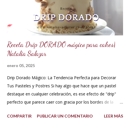
básica en la pastelería, sirve para rellenar tortas, tartas,
cakes, eclairs, cupcakes y más. Se la puede aromatizar con
otros extractos....
Receta Drip DORADO mágico para cakes|
Natalia Salazar
enero 05, 2025
Drip Dorado Mágico: La Tendencia Perfecta para Decorar
Tus Pasteles y Postres Si hay algo que hace que un pastel
destaque en cualquier celebración, es ese efecto de "drip"
perfecto que parece caer con gracia por los bordes de la
torta. Y si ese drip es dorado, la elegancia y el glamour están
COMPARTIR
PUBLICAR UN COMENTARIO
LEER MÁS
garantizados. Hoy te quiero compartir cómo hacer un drip
dorado mágico con pocos ingredientes, ideal para decorar