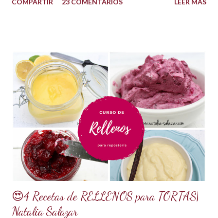
COMPARTIR
23 COMENTARIOS
LEER MÁS
que le aportan a la masa elasticidad, firmeza y le ayudan a
retener la humedad mejorando el secado. INGREDIENTES:
*1 kilo o 2.2 libras de Azúcar impalpable micro pulverizada o
glass de una buena calidad. *172 ml o 4 onzas de miel de
maíz o miel de Karo (1/2 taza). Y para climas cálidos usar
Glucosa, la misma cantidad. *7.5 ml de CMC o Tylose *2.5
ml de goma Xantana (Xanthan gum) *1 cucharada de 15 ml
de manteca blanca hidrogenada tipo Crisco o 10 gramos *75
ml de agua o 5 cucharadas de 15 ml *Esencia de almendras
o al gusto *5 ml de VINAGRE BLANCO (opcional, funciona
como preservante) *1 cucharadita de Glicerina ( usar solo si
el clima es ...
😍4 Recetas de RELLENOS para TORTAS|
Natalia Salazar