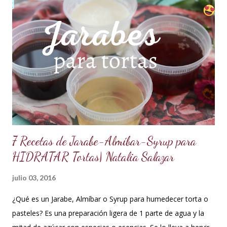
formas con el mismo resultado, obteniendo un Ganache, que
es una crema que tiene una parte de chocolate y otra parte
de crema de leche o nata, más información de lo que es un
ganache aquí en mi Blog. 😉 Ingredientes: (Proporción 3x1)
600 g de chocolate blanco (sucedáneo para resistir climas
cálidos) 200 g de crema para batir vegetal (crema para batir
para hacer Chantilly vegetal) Preparación: Coloca el chocolate
y...
7 Recetas de Jarabe-Almíbar-Syrup para
HIDRATAR Tortas| Natalia Salazar
julio 03, 2016
¿Qué es un Jarabe, Almíbar o Syrup para humedecer torta o
pasteles? Es una preparación ligera de 1 parte de agua y la