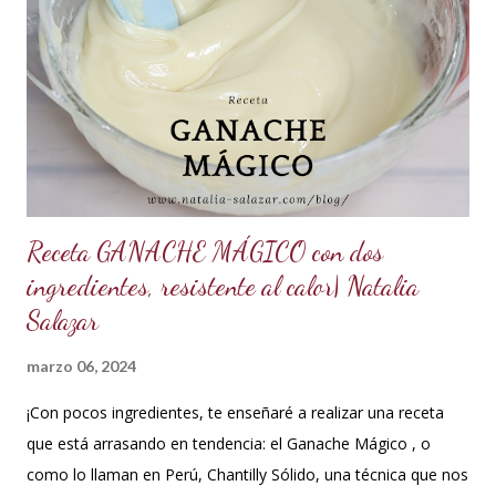
ml de goma Xantana (Xanthan gum) *1 cucharada de 15 ml
de manteca blanca hidrogenada tipo Crisco o 10 gramos *75
ml de agua o 5 cucharadas de 15 ml *Esencia de almendras
o al gusto *5 ml de VINAGRE BLANCO (opcional, funciona
como preservante) *1 cucharadita de Glicerina ( usar solo si
el clima es ...
Receta GANACHE MÁGICO con dos
ingredientes, resistente al calor| Natalia
Salazar
marzo 06, 2024
¡Con pocos ingredientes, te enseñaré a realizar una receta
que está arrasando en tendencia: el Ganache Mágico , o
como lo llaman en Perú, Chantilly Sólido, una técnica que nos