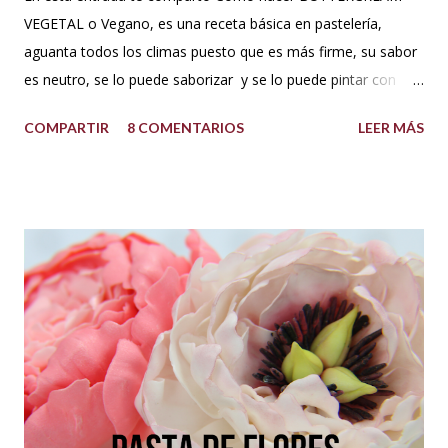
VEGETAL o Vegano, es una receta básica en pastelería,
aguanta todos los climas puesto que es más firme, su sabor
es neutro, se lo puede saborizar y se lo puede pintar con
colorantes de repostería sin problema. Puedes decorar con
COMPARTIR
8 COMENTARIOS
LEER MÁS
este cupcakes, pasteles y lo que te guste. INGREDIENTES:
500 g de azúcar impalpable o azúcar glass 1 taza de manteca
blanca tipo americana (Crisco,vegetalina, manteca
hidrogenada) 1/3 de taza leche vegetal o agua limpia Esencia
de vainilla al gusto. Colorantes en gel para repostería, si se
desea dar color. PREPARACIÓN: Cernir o tamizar el azúcar
glass. Colocar en un bowl o tazón la manteca blanca. Batir a
velocidad media e ir poniendo el azúcar poco a poco hasta
que este firme y esponjoso. Agregar un chorrito de esencia
de vainilla o al gusto. Finalmente agregar el color deseado.
TIPS : Si deseas que el buttercream vegetal sea más duro
porque el clima está muy c...