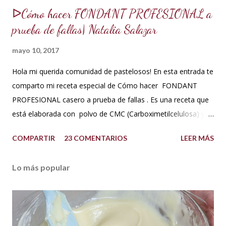
ᐅCómo hacer FONDANT PROFESIONAL a
prueba de fallas| Natalia Salazar
mayo 10, 2017
Hola mi querida comunidad de pastelosos! En esta entrada te
comparto mi receta especial de Cómo hacer FONDANT
PROFESIONAL casero a prueba de fallas . Es una receta que
está elaborada con polvo de CMC (Carboximetilcelulosa) y
goma Xantana que son estabilizantes alimentarios. Además
COMPARTIR
23 COMENTARIOS
LEER MÁS
que le aportan a la masa elasticidad, firmeza y le ayudan a
retener la humedad mejorando el secado. INGREDIENTES:
Lo más popular
*1 kilo o 2.2 libras de Azúcar impalpable micro pulverizada o
glass de una buena calidad. *172 ml o 4 onzas de miel de
maíz o miel de Karo (1/2 taza). Y para climas cálidos usar
Glucosa, la misma cantidad. *7.5 ml de CMC o Tylose *2.5