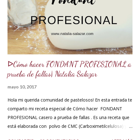
tortas y pasteles te quedarán húmedos y mucho más
sabrosos. Los jarabes pueden ser de diferentes sabores, de
acuerdo a los ingredientes que usemos. Aquí te comparto
una...
ᐅCómo hacer FONDANT PROFESIONAL a
prueba de fallas| Natalia Salazar
mayo 10, 2017
Hola mi querida comunidad de pastelosos! En esta entrada te
comparto mi receta especial de Cómo hacer FONDANT
PROFESIONAL casero a prueba de fallas . Es una receta que
está elaborada con polvo de CMC (Carboximetilcelulosa) y
goma Xantana que son estabilizantes alimentarios. Además