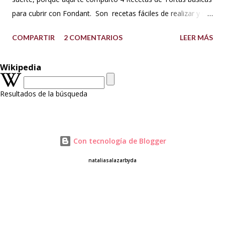
para cubrir con Fondant. Son recetas fáciles de realizar y su
textura, consistencia y sabor te encantará. Además que te
COMPARTIR
2 COMENTARIOS
LEER MÁS
comparto dos versiones de la torta de vainilla, la primera con
aceite y la segunda con mantequilla. Soportan bien la
Wikipedia
cobertura de Fondant, butteercream, ganache y el montaje
de varios pisos. A las tortas con base de mantequilla las
Resultados de la búsqueda
puedes tallar porque la textura es compacta al ser BATIDOS
PESADOS. Así que te invito a que las realices, manos a la
obra!😉😋 TORTA DE VAINILLA CON ACEITE Preparación: 30
minutos Horneado: 30 minutos Porciones: 18-20 Molde: 20
Con tecnología de Blogger
cm x 5 cm o (8") / o 4 moldes de 15 cm x 5 cm de alto (6")
nataliasalazarbyda
INGREDIENTES: 350 g de harina sin preparar para todo uso
(All purpose) 50 g de maicena 5 huevos (M) 250 ml de ac...