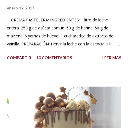
enero 12, 2017
1. CREMA PASTELERA: INGREDIENTES: 1 litro de leche
entera. 250 g de azúcar común. 50 g de harina. 50 g de
maicena. 6 yemas de huevo. 1 cucharadita de extracto de
vainilla. PREPARACIÓN: Hervir la leche con la esencia o la
vaina de vainilla. A parte en un Bowl blanquear las yemas
COMPARTIR
10 COMENTARIOS
LEER MÁS
con el azúcar. Reservar. Tamiza la harina con la maicena y
agregar sobre las yemas cremadas. Integrar completamente.
Luego agregar poco a poco la leche caliente hasta templar la
mezcla, sin dejar de batir. Una vez integrado todo llevar a
fuego bajo hasta que espese. No dejar de batir. Cuando haya
espesado sacar del fuego y dejar enfriar moviendo de
cuando en cuando. Se puede agregar una cucharada de
mantequilla para aportar más suavidad y sabor. Tips: Se
puede utilizar otra esencia o leche vegetal. Esta crema es