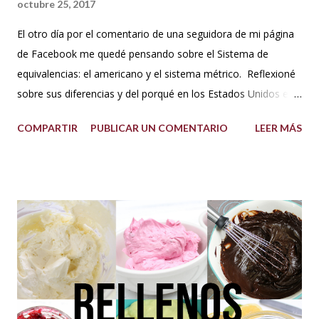
octubre 25, 2017
El otro día por el comentario de una seguidora de mi página
de Facebook me quedé pensando sobre el Sistema de
equivalencias: el americano y el sistema métrico. Reflexioné
sobre sus diferencias y del porqué en los Estados Unidos el
sistema de medida es diferente al resto del mundo. Así que
COMPARTIR
PUBLICAR UN COMENTARIO
LEER MÁS
me dije: estos americanos son loquillos!!! Con todo esto
también pensé en mi misma y la verdad jamás me había
hecho problema con esto de usar los dos sistemas de
medida, más bien los he venido manejado desde que me
acuerdo, porque en los libros de repostería y tratados de
cocina de antes del milenio se utilizaba comúnmente el
sistema americano y no el métrico, o ambos como suelo
usarlo yo en mis recetas. En lo personal pienso que si soy
una pastelera debo manejar los dos sistemas de medidas
para así poder obtener los mejores resultados en mis