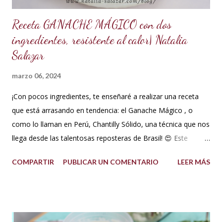
Receta GANACHE MÁGICO con dos
ingredientes, resistente al calor| Natalia
Salazar
marzo 06, 2024
¡Con pocos ingredientes, te enseñaré a realizar una receta
que está arrasando en tendencia: el Ganache Mágico , o
como lo llaman en Perú, Chantilly Sólido, una técnica que nos
llega desde las talentosas reposteras de Brasil! 😍 Este
delicioso ganache ha ganado su nombre gracias a su
COMPARTIR
PUBLICAR UN COMENTARIO
LEER MÁS
propiedad de solidificarse al enfriarse, evitando así que se
pegue en las manos, lo que lo convierte en una opción ideal
para climas calurosos o tropicales. Además, su cremosidad y
sabor se mantienen intactos, haciendo de esta receta una
auténtica maravilla. Se lo puede preparar de diferentes