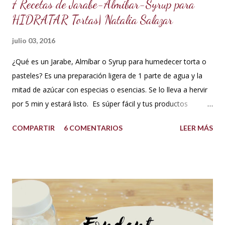
7 Recetas de Jarabe-Almíbar-Syrup para
HIDRATAR Tortas| Natalia Salazar
julio 03, 2016
¿Qué es un Jarabe, Almíbar o Syrup para humedecer torta o
pasteles? Es una preparación ligera de 1 parte de agua y la
mitad de azúcar con especias o esencias. Se lo lleva a hervir
por 5 min y estará listo. Es súper fácil y tus productos
quedarán increíbles si utilizas la cantidad recomendada. 😍
COMPARTIR
6 COMENTARIOS
LEER MÁS
USOS: Siempre que hacemos una torta cubierta
con fondant o cualquier otra cobertura es ideal hidratar las
capas con un jarabe o almíbar, ya que de esta forma la torta
no se secará con el paso del tiempo, la refrigeración o
porque el producto estaba muy seco al salir del horno o
porque la receta era básica como suelen ser los bizcochuelos
de batido liviano como el Genovés, Angel cake, etc. Así tus