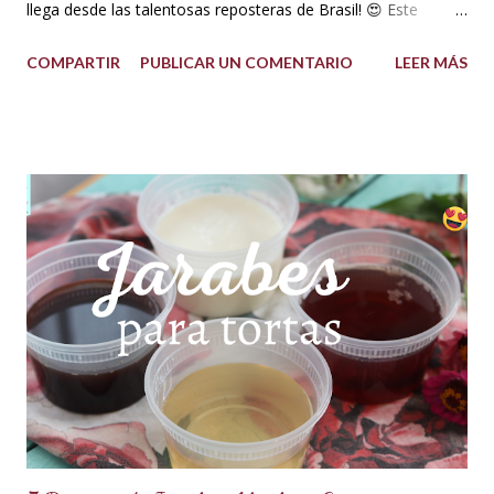
llega desde las talentosas reposteras de Brasil! 😍 Este
delicioso ganache ha ganado su nombre gracias a su
COMPARTIR
PUBLICAR UN COMENTARIO
LEER MÁS
propiedad de solidificarse al enfriarse, evitando así que se
pegue en las manos, lo que lo convierte en una opción ideal
para climas calurosos o tropicales. Además, su cremosidad y
sabor se mantienen intactos, haciendo de esta receta una
auténtica maravilla. Se lo puede preparar de diferentes
formas con el mismo resultado, obteniendo un Ganache, que
es una crema que tiene una parte de chocolate y otra parte
de crema de leche o nata, más información de lo que es un
ganache aquí en mi Blog. 😉 Ingredientes: (Proporción 3x1)
600 g de chocolate blanco (sucedáneo para resistir climas
cálidos) 200 g de crema para batir vegetal (crema para batir
para hacer Chantilly vegetal) Preparación: Coloca el chocolate
y...