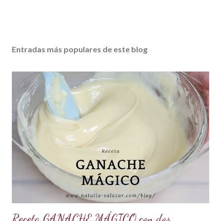
a
r
i
o
Entradas más populares de este blog
Receta GANACHE MÁGICO con dos