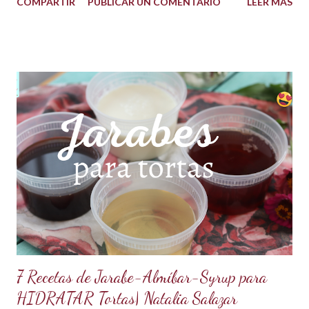
COMPARTIR
PUBLICAR UN COMENTARIO
LEER MÁS
propiedad de solidificarse al enfriarse, evitando así que se
pegue en las manos, lo que lo convierte en una opción ideal
para climas calurosos o tropicales. Además, su cremosidad y
sabor se mantienen intactos, haciendo de esta receta una
auténtica maravilla. Se lo puede preparar de diferentes
formas con el mismo resultado, obteniendo un Ganache, que
es una crema que tiene una parte de chocolate y otra parte
de crema de leche o nata, más información de lo que es un
ganache aquí en mi Blog. 😉 Ingredientes: (Proporción 3x1)
600 g de chocolate blanco (sucedáneo para resistir climas
cálidos) 200 g de crema para batir vegetal (crema para batir
para hacer Chantilly vegetal) Preparación: Coloca el chocolate
y...
7 Recetas de Jarabe-Almíbar-Syrup para
HIDRATAR Tortas| Natalia Salazar