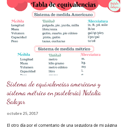
necesitas? Los ingredientes son simples y fáciles de
conseguir: 60 g de azúcar glass (cernida para evitar grumos).
15 ml de vodka (puedes sustituirlo por licor transparente) 5 g
de polvo dorado de grado alimenticio (asegúrate de que sea
seguro para el consumo y de alta calidad). 150 g de ganache
de chocolate (Si necesitas la receta, búscala aquí en mi blog
en publicaciones anteriores). ¿Cómo prepararlo? Prepara la
pasta dorada: En un recipiente pequeño,...
Sistema de equivalencias americano y
sistema métrico en pastelería| Natalia
Salazar
octubre 25, 2017
El otro día por el comentario de una seguidora de mi página