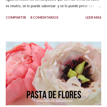
es neutro, se lo puede saborizar y se lo puede pintar con
colorantes de repostería sin problema. Puedes decorar con
COMPARTIR
8 COMENTARIOS
LEER MÁS
este cupcakes, pasteles y lo que te guste. INGREDIENTES:
500 g de azúcar impalpable o azúcar glass 1 taza de manteca
blanca tipo americana (Crisco,vegetalina, manteca
hidrogenada) 1/3 de taza leche vegetal o agua limpia Esencia
de vainilla al gusto. Colorantes en gel para repostería, si se
desea dar color. PREPARACIÓN: Cernir o tamizar el azúcar
glass. Colocar en un bowl o tazón la manteca blanca. Batir a
velocidad media e ir poniendo el azúcar poco a poco hasta
que este firme y esponjoso. Agregar un chorrito de esencia
de vainilla o al gusto. Finalmente agregar el color deseado.
TIPS : Si deseas que el buttercream vegetal sea más duro
porque el clima está muy c...