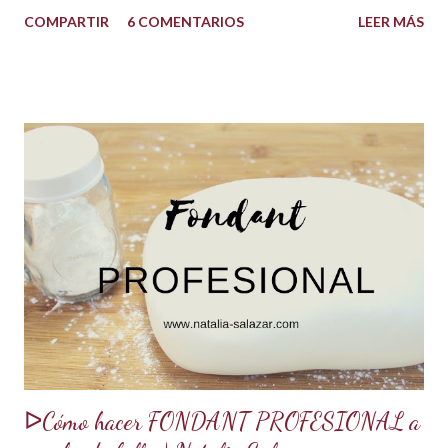
quedarán increíbles si utilizas la cantidad recomendada. 😍
COMPARTIR
6 COMENTARIOS
LEER MÁS
USOS: Siempre que hacemos una torta cubierta
con fondant o cualquier otra cobertura es ideal hidratar las
capas con un jarabe o almíbar, ya que de esta forma la torta
no se secará con el paso del tiempo, la refrigeración o
porque el producto estaba muy seco al salir del horno o
porque la receta era básica como suelen ser los bizcochuelos
de batido liviano como el Genovés, Angel cake, etc. Así tus
tortas y pasteles te quedarán húmedos y mucho más
sabrosos. Los jarabes pueden ser de diferentes sabores, de
acuerdo a los ingredientes que usemos. Aquí te comparto
una...
ᐅCómo hacer FONDANT PROFESIONAL a