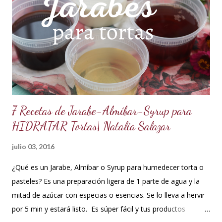
es una crema que tiene una parte de chocolate y otra parte
de crema de leche o nata, más información de lo que es un
ganache aquí en mi Blog. 😉 Ingredientes: (Proporción 3x1)
600 g de chocolate blanco (sucedáneo para resistir climas
cálidos) 200 g de crema para batir vegetal (crema para batir
para hacer Chantilly vegetal) Preparación: Coloca el chocolate
y...
7 Recetas de Jarabe-Almíbar-Syrup para
HIDRATAR Tortas| Natalia Salazar
julio 03, 2016
¿Qué es un Jarabe, Almíbar o Syrup para humedecer torta o
pasteles? Es una preparación ligera de 1 parte de agua y la
mitad de azúcar con especias o esencias. Se lo lleva a hervir
por 5 min y estará listo. Es súper fácil y tus productos