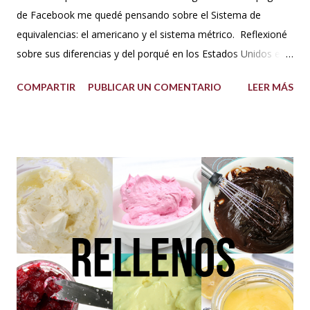
de Facebook me quedé pensando sobre el Sistema de
equivalencias: el americano y el sistema métrico. Reflexioné
sobre sus diferencias y del porqué en los Estados Unidos el
sistema de medida es diferente al resto del mundo. Así que
COMPARTIR
PUBLICAR UN COMENTARIO
LEER MÁS
me dije: estos americanos son loquillos!!! Con todo esto
también pensé en mi misma y la verdad jamás me había
hecho problema con esto de usar los dos sistemas de
medida, más bien los he venido manejado desde que me
acuerdo, porque en los libros de repostería y tratados de
cocina de antes del milenio se utilizaba comúnmente el
sistema americano y no el métrico, o ambos como suelo
usarlo yo en mis recetas. En lo personal pienso que si soy
una pastelera debo manejar los dos sistemas de medidas
para así poder obtener los mejores resultados en mis
preparaciones y poder sacar con éxito cualquier receta. Así
que me fui a investigar y descubrí que los estado...