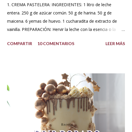
1. CREMA PASTELERA: INGREDIENTES: 1 litro de leche
entera. 250 g de azúcar común. 50 g de harina. 50 g de
maicena. 6 yemas de huevo. 1 cucharadita de extracto de
vainilla. PREPARACIÓN: Hervir la leche con la esencia o la
vaina de vainilla. A parte en un Bowl blanquear las yemas
COMPARTIR
10 COMENTARIOS
LEER MÁS
con el azúcar. Reservar. Tamiza la harina con la maicena y
agregar sobre las yemas cremadas. Integrar completamente.
Luego agregar poco a poco la leche caliente hasta templar la
mezcla, sin dejar de batir. Una vez integrado todo llevar a
fuego bajo hasta que espese. No dejar de batir. Cuando haya
espesado sacar del fuego y dejar enfriar moviendo de
cuando en cuando. Se puede agregar una cucharada de
mantequilla para aportar más suavidad y sabor. Tips: Se
puede utilizar otra esencia o leche vegetal. Esta crema es
básica en la pastelería, sirve para rellenar tortas, tartas,
cakes, eclairs, cupcakes y más. Se la puede aromatizar con