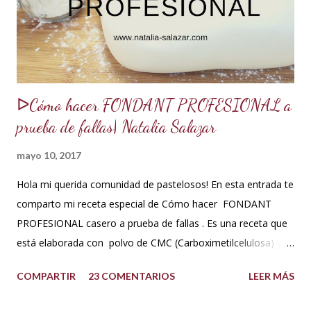
acuerdo a los ingredientes que usemos. Aquí te comparto
una...
ᐅCómo hacer FONDANT PROFESIONAL a
prueba de fallas| Natalia Salazar
mayo 10, 2017
Hola mi querida comunidad de pastelosos! En esta entrada te
comparto mi receta especial de Cómo hacer FONDANT
PROFESIONAL casero a prueba de fallas . Es una receta que
está elaborada con polvo de CMC (Carboximetilcelulosa) y
goma Xantana que son estabilizantes alimentarios. Además
COMPARTIR
23 COMENTARIOS
LEER MÁS
que le aportan a la masa elasticidad, firmeza y le ayudan a
retener la humedad mejorando el secado. INGREDIENTES: