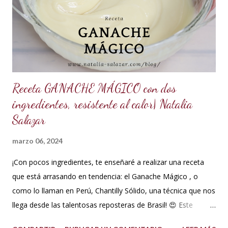
ml de agua o 5 cucharadas de 15 ml *Esencia de almendras
o al gusto *5 ml de VINAGRE BLANCO (opcional, funciona
como preservante) *1 cucharadita de Glicerina ( usar solo si
el clima es ...
Receta GANACHE MÁGICO con dos
ingredientes, resistente al calor| Natalia
Salazar
marzo 06, 2024
¡Con pocos ingredientes, te enseñaré a realizar una receta
que está arrasando en tendencia: el Ganache Mágico , o
como lo llaman en Perú, Chantilly Sólido, una técnica que nos
llega desde las talentosas reposteras de Brasil! 😍 Este
delicioso ganache ha ganado su nombre gracias a su