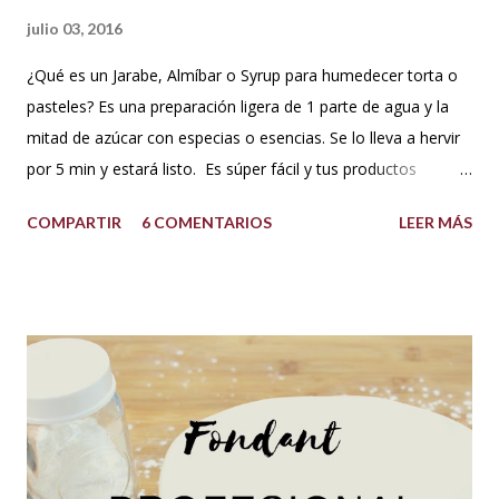
julio 03, 2016
¿Qué es un Jarabe, Almíbar o Syrup para humedecer torta o
pasteles? Es una preparación ligera de 1 parte de agua y la
mitad de azúcar con especias o esencias. Se lo lleva a hervir
por 5 min y estará listo. Es súper fácil y tus productos
quedarán increíbles si utilizas la cantidad recomendada. 😍
COMPARTIR
6 COMENTARIOS
LEER MÁS
USOS: Siempre que hacemos una torta cubierta
con fondant o cualquier otra cobertura es ideal hidratar las
capas con un jarabe o almíbar, ya que de esta forma la torta
no se secará con el paso del tiempo, la refrigeración o
porque el producto estaba muy seco al salir del horno o
porque la receta era básica como suelen ser los bizcochuelos
de batido liviano como el Genovés, Angel cake, etc. Así tus
tortas y pasteles te quedarán húmedos y mucho más
sabrosos. Los jarabes pueden ser de diferentes sabores, de