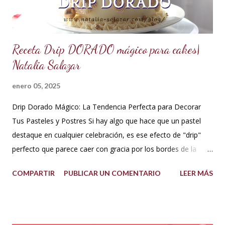
otros extractos....
Receta Drip DORADO mágico para cakes|
Natalia Salazar
enero 05, 2025
Drip Dorado Mágico: La Tendencia Perfecta para Decorar
Tus Pasteles y Postres Si hay algo que hace que un pastel
destaque en cualquier celebración, es ese efecto de "drip"
perfecto que parece caer con gracia por los bordes de la
torta. Y si ese drip es dorado, la elegancia y el glamour están
COMPARTIR
PUBLICAR UN COMENTARIO
LEER MÁS
garantizados. Hoy te quiero compartir cómo hacer un drip
dorado mágico con pocos ingredientes, ideal para decorar
pasteles y postres como todo un profesional. ¡Esta tendencia
actual está conquistando la pastelería creativa! ✨✨ ¿Qué