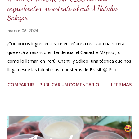
ingredientes, resistente al calor| Natalia
Salazar
marzo 06, 2024
¡Con pocos ingredientes, te enseñaré a realizar una receta
que está arrasando en tendencia: el Ganache Mágico , o
como lo llaman en Perú, Chantilly Sólido, una técnica que nos
llega desde las talentosas reposteras de Brasil! 😍 Este
delicioso ganache ha ganado su nombre gracias a su
COMPARTIR
PUBLICAR UN COMENTARIO
LEER MÁS
propiedad de solidificarse al enfriarse, evitando así que se
pegue en las manos, lo que lo convierte en una opción ideal
para climas calurosos o tropicales. Además, su cremosidad y
sabor se mantienen intactos, haciendo de esta receta una
auténtica maravilla. Se lo puede preparar de diferentes
formas con el mismo resultado, obteniendo un Ganache, que