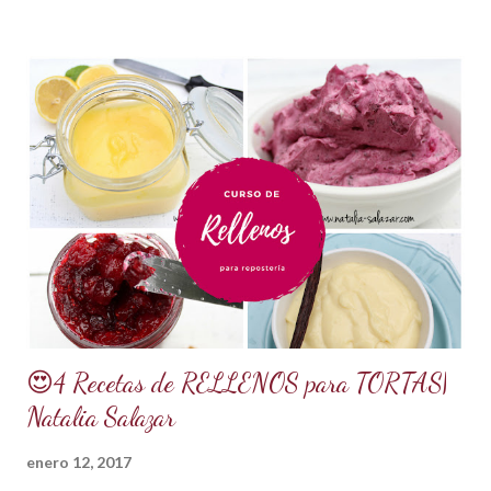
*1 kilo o 2.2 libras de Azúcar impalpable micro pulverizada o
glass de una buena calidad. *172 ml o 4 onzas de miel de
maíz o miel de Karo (1/2 taza). Y para climas cálidos usar
Glucosa, la misma cantidad. *7.5 ml de CMC o Tylose *2.5
ml de goma Xantana (Xanthan gum) *1 cucharada de 15 ml
de manteca blanca hidrogenada tipo Crisco o 10 gramos *75
ml de agua o 5 cucharadas de 15 ml *Esencia de almendras
o al gusto *5 ml de VINAGRE BLANCO (opcional, funciona
como preservante) *1 cucharadita de Glicerina ( usar solo si
el clima es ...
😍4 Recetas de RELLENOS para TORTAS|
Natalia Salazar
enero 12, 2017