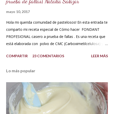
prueba de fallas| Natalia Salazar
mayo 10, 2017
Hola mi querida comunidad de pastelosos! En esta entrada te
comparto mi receta especial de Cómo hacer FONDANT
PROFESIONAL casero a prueba de fallas . Es una receta que
está elaborada con polvo de CMC (Carboximetilcelulosa) y
goma Xantana que son estabilizantes alimentarios. Además
COMPARTIR
23 COMENTARIOS
LEER MÁS
que le aportan a la masa elasticidad, firmeza y le ayudan a
retener la humedad mejorando el secado. INGREDIENTES:
Lo más popular
*1 kilo o 2.2 libras de Azúcar impalpable micro pulverizada o
glass de una buena calidad. *172 ml o 4 onzas de miel de
maíz o miel de Karo (1/2 taza). Y para climas cálidos usar
Glucosa, la misma cantidad. *7.5 ml de CMC o Tylose *2.5
ml de goma Xantana (Xanthan gum) *1 cucharada de 15 ml
de manteca blanca hidrogenada tipo Crisco o 10 gramos *75