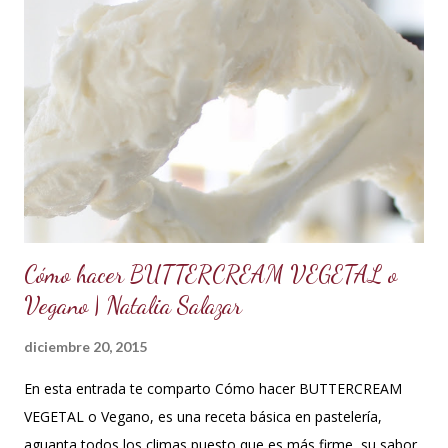
estar a temperatura ambiente, batir constantemente hasta
cremar y formar picos. Agregar la vainilla y la mermelada.
Batir hasta integrar. Se puede decorar cualquier tipo de
cupcakes o rellenar una torta o cubrir el cake tu sabor
favorito. Se debe conservar en refrigeración y es mejor
utilizarlo cuando está fresco, es decir recién hecho, porque
contiene huevos y mantequilla. Crema d...
Cómo hacer BUTTERCREAM VEGETAL o
Vegano | Natalia Salazar
diciembre 20, 2015
En esta entrada te comparto Cómo hacer BUTTERCREAM
VEGETAL o Vegano, es una receta básica en pastelería,
aguanta todos los climas puesto que es más firme, su sabor