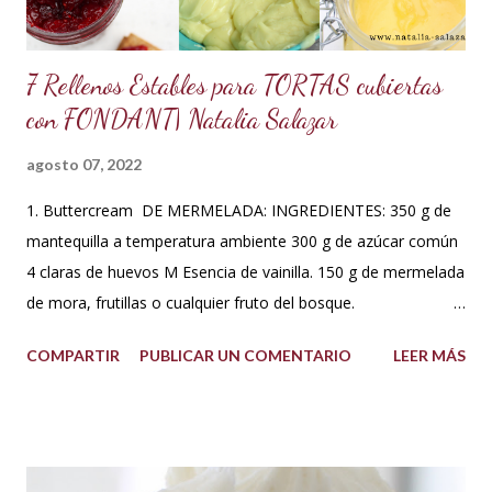
7 Rellenos Estables para TORTAS cubiertas
con FONDANT| Natalia Salazar
agosto 07, 2022
1. Buttercream DE MERMELADA: INGREDIENTES: 350 g de
mantequilla a temperatura ambiente 300 g de azúcar común
4 claras de huevos M Esencia de vainilla. 150 g de mermelada
de mora, frutillas o cualquier fruto del bosque.
PREPARACIÓN: Hacer un merengue suizo: Poner las claras de
COMPARTIR
PUBLICAR UN COMENTARIO
LEER MÁS
huevo en un tazón con los 300 g de azúcar a baño María .
Batir constantemente hasta que los cristales de azúcar estén
completamente derretidos y las claras cocidas. Una vez
derretidos retirar del fuego y batir a velocidad media hasta
que forme picos. A la mezcla agregar la mantequilla que debe