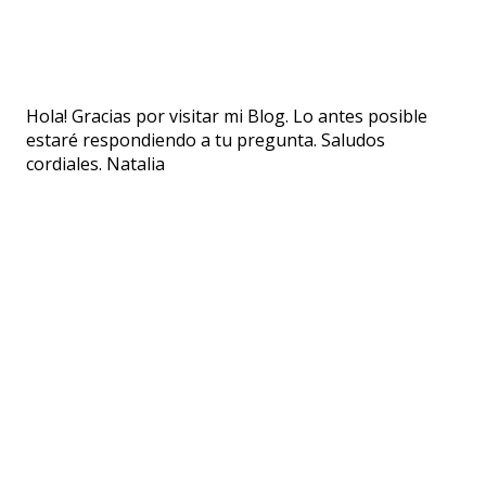
P
Hola! Gracias por visitar mi Blog. Lo antes posible
u
estaré respondiendo a tu pregunta. Saludos
b
cordiales. Natalia
l
i
c
a
r
u
n
c
o
m
e
n
t