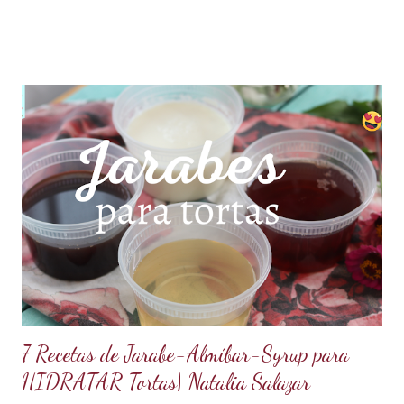
propiedad de solidificarse al enfriarse, evitando así que se
pegue en las manos, lo que lo convierte en una opción ideal
para climas calurosos o tropicales. Además, su cremosidad y
sabor se mantienen intactos, haciendo de esta receta una
auténtica maravilla. Se lo puede preparar de diferentes
formas con el mismo resultado, obteniendo un Ganache, que
es una crema que tiene una parte de chocolate y otra parte
de crema de leche o nata, más información de lo que es un
ganache aquí en mi Blog. 😉 Ingredientes: (Proporción 3x1)
600 g de chocolate blanco (sucedáneo para resistir climas
cálidos) 200 g de crema para batir vegetal (crema para batir
para hacer Chantilly vegetal) Preparación: Coloca el chocolate
y...
7 Recetas de Jarabe-Almíbar-Syrup para
HIDRATAR Tortas| Natalia Salazar