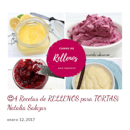
*1 kilo o 2.2 libras de Azúcar impalpable micro pulverizada o
glass de una buena calidad. *172 ml o 4 onzas de miel de
maíz o miel de Karo (1/2 taza). Y para climas cálidos usar
Glucosa, la misma cantidad. *7.5 ml de CMC o Tylose *2.5
ml de goma Xantana (Xanthan gum) *1 cucharada de 15 ml
de manteca blanca hidrogenada tipo Crisco o 10 gramos *75
ml de agua o 5 cucharadas de 15 ml *Esencia de almendras
o al gusto *5 ml de VINAGRE BLANCO (opcional, funciona
como preservante) *1 cucharadita de Glicerina ( usar solo si
el clima es ...
😍4 Recetas de RELLENOS para TORTAS|
Natalia Salazar
enero 12, 2017