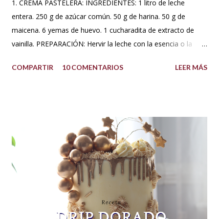
1. CREMA PASTELERA: INGREDIENTES: 1 litro de leche
entera. 250 g de azúcar común. 50 g de harina. 50 g de
maicena. 6 yemas de huevo. 1 cucharadita de extracto de
vainilla. PREPARACIÓN: Hervir la leche con la esencia o la
vaina de vainilla. A parte en un Bowl blanquear las yemas
COMPARTIR
10 COMENTARIOS
LEER MÁS
con el azúcar. Reservar. Tamiza la harina con la maicena y
agregar sobre las yemas cremadas. Integrar completamente.
Luego agregar poco a poco la leche caliente hasta templar la
mezcla, sin dejar de batir. Una vez integrado todo llevar a
fuego bajo hasta que espese. No dejar de batir. Cuando haya
espesado sacar del fuego y dejar enfriar moviendo de
cuando en cuando. Se puede agregar una cucharada de
mantequilla para aportar más suavidad y sabor. Tips: Se
puede utilizar otra esencia o leche vegetal. Esta crema es
básica en la pastelería, sirve para rellenar tortas, tartas,
cakes, eclairs, cupcakes y más. Se la puede aromatizar con