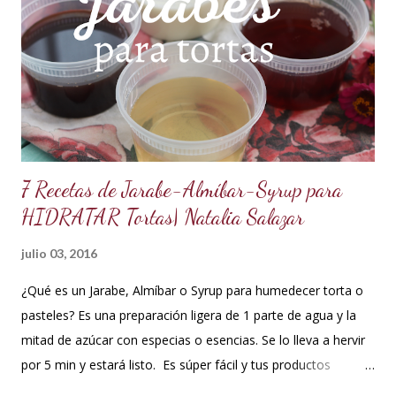
de crema de leche o nata, más información de lo que es un
ganache aquí en mi Blog. 😉 Ingredientes: (Proporción 3x1)
600 g de chocolate blanco (sucedáneo para resistir climas
cálidos) 200 g de crema para batir vegetal (crema para batir
para hacer Chantilly vegetal) Preparación: Coloca el chocolate
y...
7 Recetas de Jarabe-Almíbar-Syrup para
HIDRATAR Tortas| Natalia Salazar
julio 03, 2016
¿Qué es un Jarabe, Almíbar o Syrup para humedecer torta o
pasteles? Es una preparación ligera de 1 parte de agua y la
mitad de azúcar con especias o esencias. Se lo lleva a hervir
por 5 min y estará listo. Es súper fácil y tus productos
quedarán increíbles si utilizas la cantidad recomendada. 😍