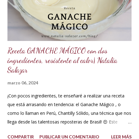
o al gusto *5 ml de VINAGRE BLANCO (opcional, funciona
como preservante) *1 cucharadita de Glicerina ( usar solo si
el clima es ...
Receta GANACHE MÁGICO con dos
ingredientes, resistente al calor| Natalia
Salazar
marzo 06, 2024
¡Con pocos ingredientes, te enseñaré a realizar una receta
que está arrasando en tendencia: el Ganache Mágico , o
como lo llaman en Perú, Chantilly Sólido, una técnica que nos
llega desde las talentosas reposteras de Brasil! 😍 Este
delicioso ganache ha ganado su nombre gracias a su
COMPARTIR
PUBLICAR UN COMENTARIO
LEER MÁS