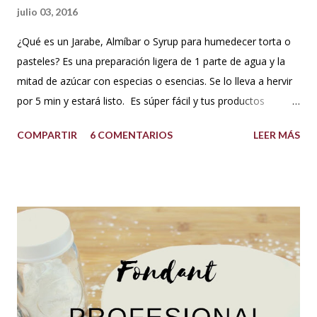
julio 03, 2016
¿Qué es un Jarabe, Almíbar o Syrup para humedecer torta o
pasteles? Es una preparación ligera de 1 parte de agua y la
mitad de azúcar con especias o esencias. Se lo lleva a hervir
por 5 min y estará listo. Es súper fácil y tus productos
quedarán increíbles si utilizas la cantidad recomendada. 😍
COMPARTIR
6 COMENTARIOS
LEER MÁS
USOS: Siempre que hacemos una torta cubierta
con fondant o cualquier otra cobertura es ideal hidratar las
capas con un jarabe o almíbar, ya que de esta forma la torta
no se secará con el paso del tiempo, la refrigeración o
porque el producto estaba muy seco al salir del horno o
porque la receta era básica como suelen ser los bizcochuelos
de batido liviano como el Genovés, Angel cake, etc. Así tus
tortas y pasteles te quedarán húmedos y mucho más
sabrosos. Los jarabes pueden ser de diferentes sabores, de