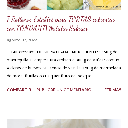
7 Rellenos Estables para TORTAS cubiertas
con FONDANT| Natalia Salazar
agosto 07, 2022
1. Buttercream DE MERMELADA: INGREDIENTES: 350 g de
mantequilla a temperatura ambiente 300 g de azúcar común
4 claras de huevos M Esencia de vainilla. 150 g de mermelada
de mora, frutillas o cualquier fruto del bosque.
PREPARACIÓN: Hacer un merengue suizo: Poner las claras de
COMPARTIR
PUBLICAR UN COMENTARIO
LEER MÁS
huevo en un tazón con los 300 g de azúcar a baño María .
Batir constantemente hasta que los cristales de azúcar estén
completamente derretidos y las claras cocidas. Una vez
derretidos retirar del fuego y batir a velocidad media hasta
que forme picos. A la mezcla agregar la mantequilla que debe