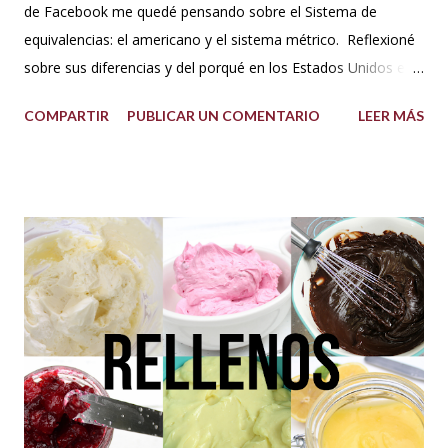
de Facebook me quedé pensando sobre el Sistema de
equivalencias: el americano y el sistema métrico. Reflexioné
sobre sus diferencias y del porqué en los Estados Unidos el
sistema de medida es diferente al resto del mundo. Así que
COMPARTIR
PUBLICAR UN COMENTARIO
LEER MÁS
me dije: estos americanos son loquillos!!! Con todo esto
también pensé en mi misma y la verdad jamás me había
hecho problema con esto de usar los dos sistemas de
medida, más bien los he venido manejado desde que me
acuerdo, porque en los libros de repostería y tratados de
cocina de antes del milenio se utilizaba comúnmente el
sistema americano y no el métrico, o ambos como suelo
usarlo yo en mis recetas. En lo personal pienso que si soy
una pastelera debo manejar los dos sistemas de medidas
para así poder obtener los mejores resultados en mis
preparaciones y poder sacar con éxito cualquier receta. Así
que me fui a investigar y descubrí que los estado...