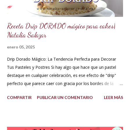
otros extractos....
Receta Drip DORADO mágico para cakes|
Natalia Salazar
enero 05, 2025
Drip Dorado Mágico: La Tendencia Perfecta para Decorar
Tus Pasteles y Postres Si hay algo que hace que un pastel
destaque en cualquier celebración, es ese efecto de "drip"
perfecto que parece caer con gracia por los bordes de la
torta. Y si ese drip es dorado, la elegancia y el glamour están
COMPARTIR
PUBLICAR UN COMENTARIO
LEER MÁS
garantizados. Hoy te quiero compartir cómo hacer un drip
dorado mágico con pocos ingredientes, ideal para decorar
pasteles y postres como todo un profesional. ¡Esta tendencia
actual está conquistando la pastelería creativa! ✨✨ ¿Qué