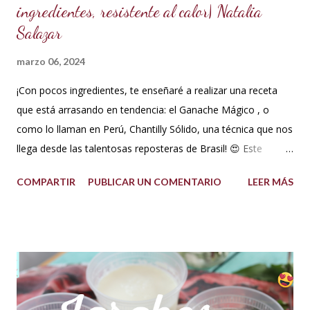
ingredientes, resistente al calor| Natalia
Salazar
marzo 06, 2024
¡Con pocos ingredientes, te enseñaré a realizar una receta
que está arrasando en tendencia: el Ganache Mágico , o
como lo llaman en Perú, Chantilly Sólido, una técnica que nos
llega desde las talentosas reposteras de Brasil! 😍 Este
delicioso ganache ha ganado su nombre gracias a su
COMPARTIR
PUBLICAR UN COMENTARIO
LEER MÁS
propiedad de solidificarse al enfriarse, evitando así que se
pegue en las manos, lo que lo convierte en una opción ideal
para climas calurosos o tropicales. Además, su cremosidad y
sabor se mantienen intactos, haciendo de esta receta una
auténtica maravilla. Se lo puede preparar de diferentes
formas con el mismo resultado, obteniendo un Ganache, que
es una crema que tiene una parte de chocolate y otra parte