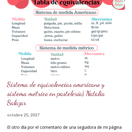
necesitas? Los ingredientes son simples y fáciles de
conseguir: 60 g de azúcar glass (cernida para evitar grumos).
15 ml de vodka (puedes sustituirlo por licor transparente) 5 g
de polvo dorado de grado alimenticio (asegúrate de que sea
seguro para el consumo y de alta calidad). 150 g de ganache
de chocolate (Si necesitas la receta, búscala aquí en mi blog
en publicaciones anteriores). ¿Cómo prepararlo? Prepara la
pasta dorada: En un recipiente pequeño,...
Sistema de equivalencias americano y
sistema métrico en pastelería| Natalia
Salazar
octubre 25, 2017
El otro día por el comentario de una seguidora de mi página