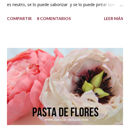
es neutro, se lo puede saborizar y se lo puede pintar con
colorantes de repostería sin problema. Puedes decorar con
COMPARTIR
8 COMENTARIOS
LEER MÁS
este cupcakes, pasteles y lo que te guste. INGREDIENTES:
500 g de azúcar impalpable o azúcar glass 1 taza de manteca
blanca tipo americana (Crisco,vegetalina, manteca
hidrogenada) 1/3 de taza leche vegetal o agua limpia Esencia
de vainilla al gusto. Colorantes en gel para repostería, si se
desea dar color. PREPARACIÓN: Cernir o tamizar el azúcar
glass. Colocar en un bowl o tazón la manteca blanca. Batir a
velocidad media e ir poniendo el azúcar poco a poco hasta
que este firme y esponjoso. Agregar un chorrito de esencia
de vainilla o al gusto. Finalmente agregar el color deseado.
TIPS : Si deseas que el buttercream vegetal sea más duro
porque el clima está muy c...