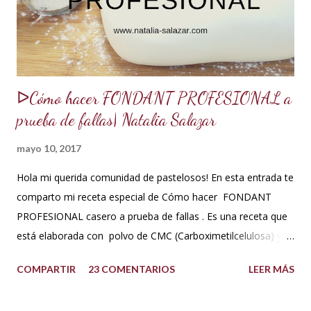
acuerdo a los ingredientes que usemos. Aquí te comparto
una...
ᐅCómo hacer FONDANT PROFESIONAL a
prueba de fallas| Natalia Salazar
mayo 10, 2017
Hola mi querida comunidad de pastelosos! En esta entrada te
comparto mi receta especial de Cómo hacer FONDANT
PROFESIONAL casero a prueba de fallas . Es una receta que
está elaborada con polvo de CMC (Carboximetilcelulosa) y
goma Xantana que son estabilizantes alimentarios. Además
COMPARTIR
23 COMENTARIOS
LEER MÁS
que le aportan a la masa elasticidad, firmeza y le ayudan a
retener la humedad mejorando el secado. INGREDIENTES: