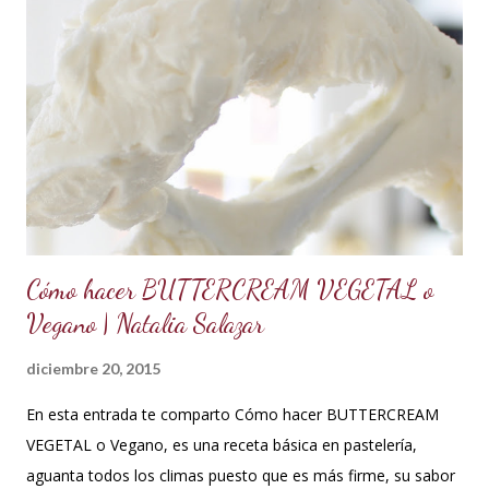
estar a temperatura ambiente, batir constantemente hasta
cremar y formar picos. Agregar la vainilla y la mermelada.
Batir hasta integrar. Se puede decorar cualquier tipo de
cupcakes o rellenar una torta o cubrir el cake tu sabor
favorito. Se debe conservar en refrigeración y es mejor
utilizarlo cuando está fresco, es decir recién hecho, porque
contiene huevos y mantequilla. Crema d...
Cómo hacer BUTTERCREAM VEGETAL o
Vegano | Natalia Salazar
diciembre 20, 2015
En esta entrada te comparto Cómo hacer BUTTERCREAM
VEGETAL o Vegano, es una receta básica en pastelería,
aguanta todos los climas puesto que es más firme, su sabor