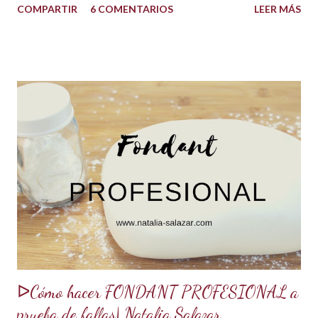
COMPARTIR
6 COMENTARIOS
LEER MÁS
USOS: Siempre que hacemos una torta cubierta
con fondant o cualquier otra cobertura es ideal hidratar las
capas con un jarabe o almíbar, ya que de esta forma la torta
no se secará con el paso del tiempo, la refrigeración o
porque el producto estaba muy seco al salir del horno o
porque la receta era básica como suelen ser los bizcochuelos
de batido liviano como el Genovés, Angel cake, etc. Así tus
tortas y pasteles te quedarán húmedos y mucho más
sabrosos. Los jarabes pueden ser de diferentes sabores, de
acuerdo a los ingredientes que usemos. Aquí te comparto
una...
ᐅCómo hacer FONDANT PROFESIONAL a
prueba de fallas| Natalia Salazar