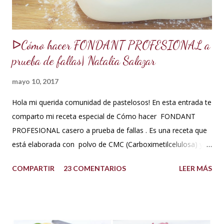
ᐅCómo hacer FONDANT PROFESIONAL a
prueba de fallas| Natalia Salazar
mayo 10, 2017
Hola mi querida comunidad de pastelosos! En esta entrada te
comparto mi receta especial de Cómo hacer FONDANT
PROFESIONAL casero a prueba de fallas . Es una receta que
está elaborada con polvo de CMC (Carboximetilcelulosa) y
goma Xantana que son estabilizantes alimentarios. Además
COMPARTIR
23 COMENTARIOS
LEER MÁS
que le aportan a la masa elasticidad, firmeza y le ayudan a
retener la humedad mejorando el secado. INGREDIENTES:
*1 kilo o 2.2 libras de Azúcar impalpable micro pulverizada o
glass de una buena calidad. *172 ml o 4 onzas de miel de