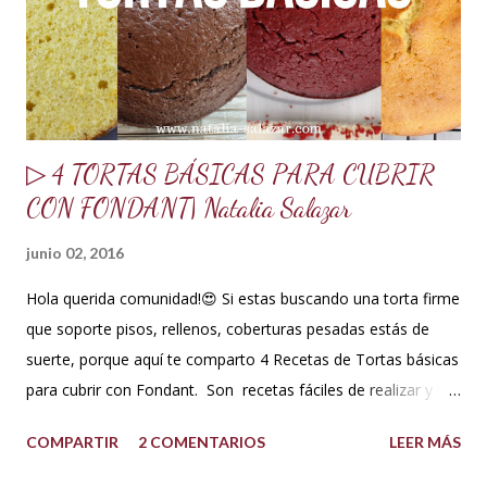
merengue en polvo, lo venden en tiendas de insumos
reposteros. 10 ml de glucosa o miel de maíz 15 ml de Crisco
o ma...
▷ 4 TORTAS BÁSICAS PARA CUBRIR
CON FONDANT| Natalia Salazar
junio 02, 2016
Hola querida comunidad!😍 Si estas buscando una torta firme
que soporte pisos, rellenos, coberturas pesadas estás de
suerte, porque aquí te comparto 4 Recetas de Tortas básicas
para cubrir con Fondant. Son recetas fáciles de realizar y su
textura, consistencia y sabor te encantará. Además que te
COMPARTIR
2 COMENTARIOS
LEER MÁS
comparto dos versiones de la torta de vainilla, la primera con
aceite y la segunda con mantequilla. Soportan bien la