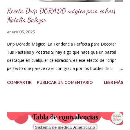
Receta Drip DORADO mágico para cakes|
Natalia Salazar
enero 05, 2025
Drip Dorado Mágico: La Tendencia Perfecta para Decorar
Tus Pasteles y Postres Si hay algo que hace que un pastel
destaque en cualquier celebración, es ese efecto de "drip"
perfecto que parece caer con gracia por los bordes de la
torta. Y si ese drip es dorado, la elegancia y el glamour están
COMPARTIR
PUBLICAR UN COMENTARIO
LEER MÁS
garantizados. Hoy te quiero compartir cómo hacer un drip
dorado mágico con pocos ingredientes, ideal para decorar
pasteles y postres como todo un profesional. ¡Esta tendencia
actual está conquistando la pastelería creativa! ✨✨ ¿Qué
necesitas? Los ingredientes son simples y fáciles de
conseguir: 60 g de azúcar glass (cernida para evitar grumos).