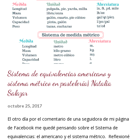
15 ml de vodka (puedes sustituirlo por licor transparente) 5 g
de polvo dorado de grado alimenticio (asegúrate de que sea
seguro para el consumo y de alta calidad). 150 g de ganache
de chocolate (Si necesitas la receta, búscala aquí en mi blog
en publicaciones anteriores). ¿Cómo prepararlo? Prepara la
pasta dorada: En un recipiente pequeño,...
Sistema de equivalencias americano y
sistema métrico en pastelería| Natalia
Salazar
octubre 25, 2017
El otro día por el comentario de una seguidora de mi página
de Facebook me quedé pensando sobre el Sistema de
equivalencias: el americano y el sistema métrico. Reflexioné