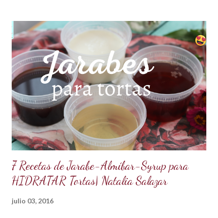
para climas calurosos o tropicales. Además, su cremosidad y
sabor se mantienen intactos, haciendo de esta receta una
auténtica maravilla. Se lo puede preparar de diferentes
formas con el mismo resultado, obteniendo un Ganache, que
es una crema que tiene una parte de chocolate y otra parte
de crema de leche o nata, más información de lo que es un
ganache aquí en mi Blog. 😉 Ingredientes: (Proporción 3x1)
600 g de chocolate blanco (sucedáneo para resistir climas
cálidos) 200 g de crema para batir vegetal (crema para batir
para hacer Chantilly vegetal) Preparación: Coloca el chocolate
y...
7 Recetas de Jarabe-Almíbar-Syrup para
HIDRATAR Tortas| Natalia Salazar
julio 03, 2016