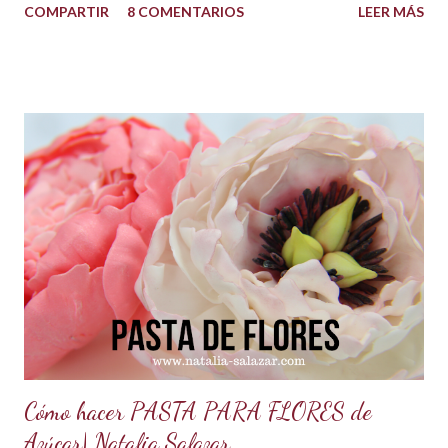
COMPARTIR
8 COMENTARIOS
LEER MÁS
este cupcakes, pasteles y lo que te guste. INGREDIENTES:
500 g de azúcar impalpable o azúcar glass 1 taza de manteca
blanca tipo americana (Crisco,vegetalina, manteca
hidrogenada) 1/3 de taza leche vegetal o agua limpia Esencia
de vainilla al gusto. Colorantes en gel para repostería, si se
desea dar color. PREPARACIÓN: Cernir o tamizar el azúcar
glass. Colocar en un bowl o tazón la manteca blanca. Batir a
velocidad media e ir poniendo el azúcar poco a poco hasta
que este firme y esponjoso. Agregar un chorrito de esencia
de vainilla o al gusto. Finalmente agregar el color deseado.
TIPS : Si deseas que el buttercream vegetal sea más duro
porque el clima está muy c...
Cómo hacer PASTA PARA FLORES de
Azúcar| Natalia Salazar.