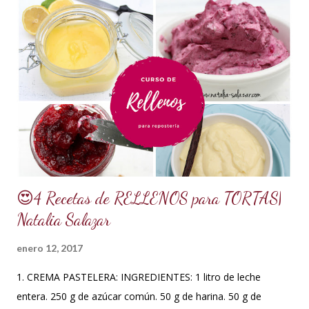
maíz o miel de Karo (1/2 taza). Y para climas cálidos usar
Glucosa, la misma cantidad. *7.5 ml de CMC o Tylose *2.5
ml de goma Xantana (Xanthan gum) *1 cucharada de 15 ml
de manteca blanca hidrogenada tipo Crisco o 10 gramos *75
ml de agua o 5 cucharadas de 15 ml *Esencia de almendras
o al gusto *5 ml de VINAGRE BLANCO (opcional, funciona
como preservante) *1 cucharadita de Glicerina ( usar solo si
el clima es ...
😍4 Recetas de RELLENOS para TORTAS|
Natalia Salazar
enero 12, 2017
1. CREMA PASTELERA: INGREDIENTES: 1 litro de leche
entera. 250 g de azúcar común. 50 g de harina. 50 g de