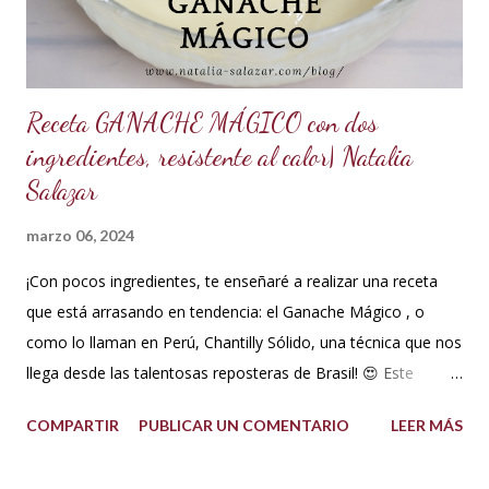
el clima es ...
Receta GANACHE MÁGICO con dos
ingredientes, resistente al calor| Natalia
Salazar
marzo 06, 2024
¡Con pocos ingredientes, te enseñaré a realizar una receta
que está arrasando en tendencia: el Ganache Mágico , o
como lo llaman en Perú, Chantilly Sólido, una técnica que nos
llega desde las talentosas reposteras de Brasil! 😍 Este
delicioso ganache ha ganado su nombre gracias a su
COMPARTIR
PUBLICAR UN COMENTARIO
LEER MÁS
propiedad de solidificarse al enfriarse, evitando así que se
pegue en las manos, lo que lo convierte en una opción ideal