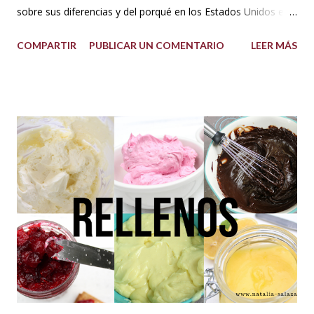
sobre sus diferencias y del porqué en los Estados Unidos el
sistema de medida es diferente al resto del mundo. Así que
COMPARTIR
PUBLICAR UN COMENTARIO
LEER MÁS
me dije: estos americanos son loquillos!!! Con todo esto
también pensé en mi misma y la verdad jamás me había
hecho problema con esto de usar los dos sistemas de
medida, más bien los he venido manejado desde que me
acuerdo, porque en los libros de repostería y tratados de
cocina de antes del milenio se utilizaba comúnmente el
sistema americano y no el métrico, o ambos como suelo
usarlo yo en mis recetas. En lo personal pienso que si soy
una pastelera debo manejar los dos sistemas de medidas
para así poder obtener los mejores resultados en mis
preparaciones y poder sacar con éxito cualquier receta. Así
que me fui a investigar y descubrí que los estado...