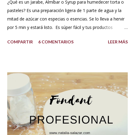
¿Qué es un Jarabe, Almíbar o Syrup para humedecer torta o
pasteles? Es una preparación ligera de 1 parte de agua y la
mitad de azúcar con especias o esencias. Se lo lleva a hervir
por 5 min y estará listo. Es súper fácil y tus productos
quedarán increíbles si utilizas la cantidad recomendada. 😍
COMPARTIR
6 COMENTARIOS
LEER MÁS
USOS: Siempre que hacemos una torta cubierta
con fondant o cualquier otra cobertura es ideal hidratar las
capas con un jarabe o almíbar, ya que de esta forma la torta
no se secará con el paso del tiempo, la refrigeración o
porque el producto estaba muy seco al salir del horno o
porque la receta era básica como suelen ser los bizcochuelos
de batido liviano como el Genovés, Angel cake, etc. Así tus
tortas y pasteles te quedarán húmedos y mucho más
sabrosos. Los jarabes pueden ser de diferentes sabores, de
acuerdo a los ingredientes que usemos. Aquí te comparto
una...