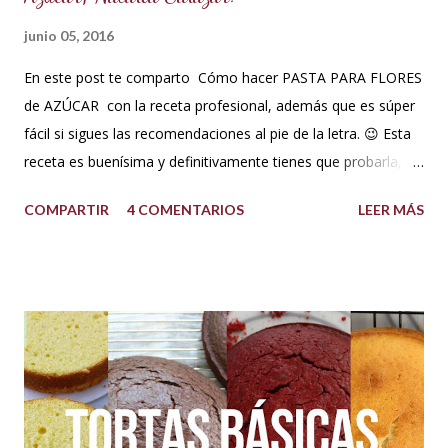
junio 05, 2016
En este post te comparto Cómo hacer PASTA PARA FLORES
de AZÚCAR con la receta profesional, además que es súper
fácil si sigues las recomendaciones al pie de la letra. 😉 Esta
receta es buenísima y definitivamente tienes que probarla,
tus flores van a secar rápido, la masa es elástica, se estira
COMPARTIR
4 COMENTARIOS
LEER MÁS
súper fina y también soporta los climas más húmedos. Es
mucho mejor que la pasta de goma. Así que no esperes más
y a tomar nota! Ingredientes pasta para flores Pasta para
flores (para clima súper húmedo) INGREDIENTES: 500 g de
azúcar glass o impalpable 15 ml de CMC o Tylose 25 ml de
agua para hidratar la gelatina 1 sobrecito de gelatina sin
sabor o grenetina o 7 g. 10 g de merengue en polvo + 30 ml
de agua para hidratar. Nota: Si no se consigue se puede usar
1 clara de huevo pasteurizado, pero recomiendo mejor el