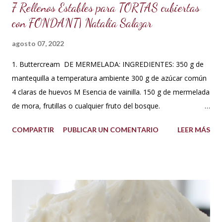
7 Rellenos Estables para TORTAS cubiertas
con FONDANT| Natalia Salazar
agosto 07, 2022
1. Buttercream DE MERMELADA: INGREDIENTES: 350 g de
mantequilla a temperatura ambiente 300 g de azúcar común
4 claras de huevos M Esencia de vainilla. 150 g de mermelada
de mora, frutillas o cualquier fruto del bosque.
PREPARACIÓN: Hacer un merengue suizo: Poner las claras de
COMPARTIR
PUBLICAR UN COMENTARIO
LEER MÁS
huevo en un tazón con los 300 g de azúcar a baño María .
Batir constantemente hasta que los cristales de azúcar estén
completamente derretidos y las claras cocidas. Una vez
derretidos retirar del fuego y batir a velocidad media hasta
que forme picos. A la mezcla agregar la mantequilla que debe
estar a temperatura ambiente, batir constantemente hasta
cremar y formar picos. Agregar la vainilla y la mermelada.