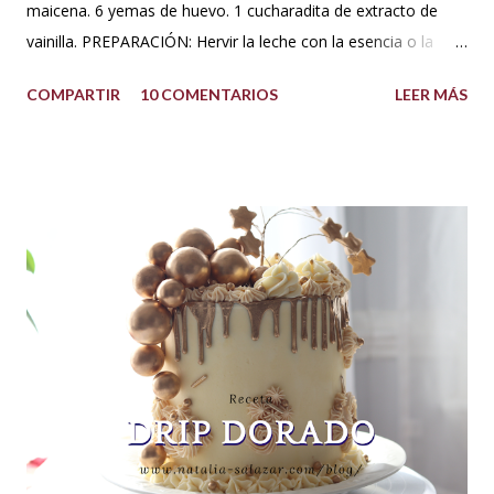
maicena. 6 yemas de huevo. 1 cucharadita de extracto de
vainilla. PREPARACIÓN: Hervir la leche con la esencia o la
vaina de vainilla. A parte en un Bowl blanquear las yemas
COMPARTIR
10 COMENTARIOS
LEER MÁS
con el azúcar. Reservar. Tamiza la harina con la maicena y
agregar sobre las yemas cremadas. Integrar completamente.
Luego agregar poco a poco la leche caliente hasta templar la
mezcla, sin dejar de batir. Una vez integrado todo llevar a
fuego bajo hasta que espese. No dejar de batir. Cuando haya
espesado sacar del fuego y dejar enfriar moviendo de
cuando en cuando. Se puede agregar una cucharada de
mantequilla para aportar más suavidad y sabor. Tips: Se
puede utilizar otra esencia o leche vegetal. Esta crema es
básica en la pastelería, sirve para rellenar tortas, tartas,
cakes, eclairs, cupcakes y más. Se la puede aromatizar con
otros extractos....