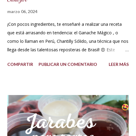
marzo 06, 2024
¡Con pocos ingredientes, te enseñaré a realizar una receta
que está arrasando en tendencia: el Ganache Mágico , o
como lo llaman en Perú, Chantilly Sólido, una técnica que nos
llega desde las talentosas reposteras de Brasil! 😍 Este
delicioso ganache ha ganado su nombre gracias a su
COMPARTIR
PUBLICAR UN COMENTARIO
LEER MÁS
propiedad de solidificarse al enfriarse, evitando así que se
pegue en las manos, lo que lo convierte en una opción ideal
para climas calurosos o tropicales. Además, su cremosidad y
sabor se mantienen intactos, haciendo de esta receta una
auténtica maravilla. Se lo puede preparar de diferentes
formas con el mismo resultado, obteniendo un Ganache, que
es una crema que tiene una parte de chocolate y otra parte
de crema de leche o nata, más información de lo que es un
ganache aquí en mi Blog. 😉 Ingredientes: (Proporción 3x1)