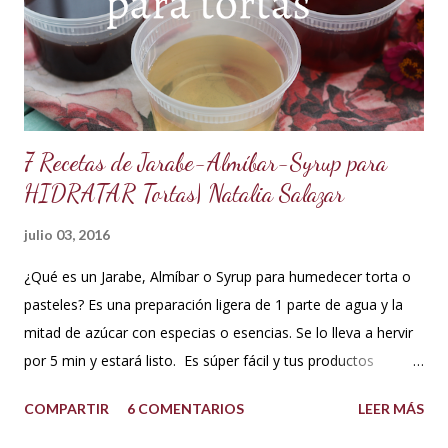
600 g de chocolate blanco (sucedáneo para resistir climas
cálidos) 200 g de crema para batir vegetal (crema para batir
para hacer Chantilly vegetal) Preparación: Coloca el chocolate
y...
7 Recetas de Jarabe-Almíbar-Syrup para
HIDRATAR Tortas| Natalia Salazar
julio 03, 2016
¿Qué es un Jarabe, Almíbar o Syrup para humedecer torta o
pasteles? Es una preparación ligera de 1 parte de agua y la
mitad de azúcar con especias o esencias. Se lo lleva a hervir
por 5 min y estará listo. Es súper fácil y tus productos
quedarán increíbles si utilizas la cantidad recomendada. 😍
COMPARTIR
6 COMENTARIOS
LEER MÁS
USOS: Siempre que hacemos una torta cubierta
con fondant o cualquier otra cobertura es ideal hidratar las