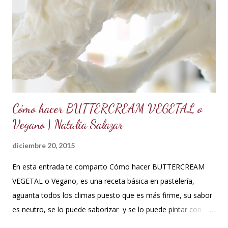
Batir hasta integrar. Se puede decorar cualquier tipo de
cupcakes o rellenar una torta o cubrir el cake tu sabor
favorito. Se debe conservar en refrigeración y es mejor
utilizarlo cuando está fresco, es decir recién hecho, porque
contiene huevos y mantequilla. Crema d...
Cómo hacer BUTTERCREAM VEGETAL o
Vegano | Natalia Salazar
diciembre 20, 2015
En esta entrada te comparto Cómo hacer BUTTERCREAM
VEGETAL o Vegano, es una receta básica en pastelería,
aguanta todos los climas puesto que es más firme, su sabor
es neutro, se lo puede saborizar y se lo puede pintar con
colorantes de repostería sin problema. Puedes decorar con