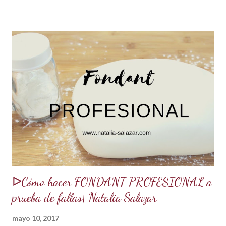
capas con un jarabe o almíbar, ya que de esta forma la torta
no se secará con el paso del tiempo, la refrigeración o
porque el producto estaba muy seco al salir del horno o
porque la receta era básica como suelen ser los bizcochuelos
de batido liviano como el Genovés, Angel cake, etc. Así tus
tortas y pasteles te quedarán húmedos y mucho más
sabrosos. Los jarabes pueden ser de diferentes sabores, de
acuerdo a los ingredientes que usemos. Aquí te comparto
una...
ᐅCómo hacer FONDANT PROFESIONAL a
prueba de fallas| Natalia Salazar
mayo 10, 2017