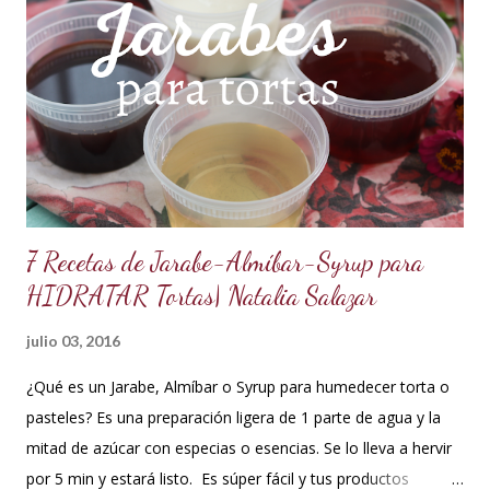
es una crema que tiene una parte de chocolate y otra parte
de crema de leche o nata, más información de lo que es un
ganache aquí en mi Blog. 😉 Ingredientes: (Proporción 3x1)
600 g de chocolate blanco (sucedáneo para resistir climas
cálidos) 200 g de crema para batir vegetal (crema para batir
para hacer Chantilly vegetal) Preparación: Coloca el chocolate
y...
7 Recetas de Jarabe-Almíbar-Syrup para
HIDRATAR Tortas| Natalia Salazar
julio 03, 2016
¿Qué es un Jarabe, Almíbar o Syrup para humedecer torta o
pasteles? Es una preparación ligera de 1 parte de agua y la
mitad de azúcar con especias o esencias. Se lo lleva a hervir
por 5 min y estará listo. Es súper fácil y tus productos