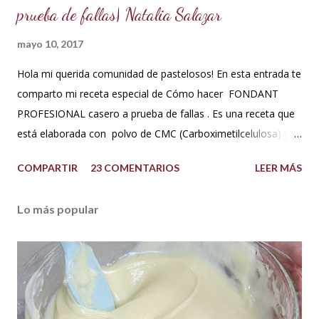
prueba de fallas| Natalia Salazar
mayo 10, 2017
Hola mi querida comunidad de pastelosos! En esta entrada te
comparto mi receta especial de Cómo hacer FONDANT
PROFESIONAL casero a prueba de fallas . Es una receta que
está elaborada con polvo de CMC (Carboximetilcelulosa) y
goma Xantana que son estabilizantes alimentarios. Además
COMPARTIR
23 COMENTARIOS
LEER MÁS
que le aportan a la masa elasticidad, firmeza y le ayudan a
retener la humedad mejorando el secado. INGREDIENTES:
Lo más popular
*1 kilo o 2.2 libras de Azúcar impalpable micro pulverizada o
glass de una buena calidad. *172 ml o 4 onzas de miel de
maíz o miel de Karo (1/2 taza). Y para climas cálidos usar
Glucosa, la misma cantidad. *7.5 ml de CMC o Tylose *2.5
ml de goma Xantana (Xanthan gum) *1 cucharada de 15 ml
de manteca blanca hidrogenada tipo Crisco o 10 gramos *75