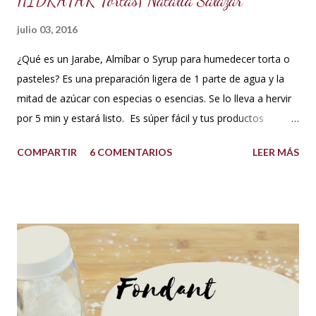
HIDRATAR Tortas| Natalia Salazar
julio 03, 2016
¿Qué es un Jarabe, Almíbar o Syrup para humedecer torta o
pasteles? Es una preparación ligera de 1 parte de agua y la
mitad de azúcar con especias o esencias. Se lo lleva a hervir
por 5 min y estará listo. Es súper fácil y tus productos
quedarán increíbles si utilizas la cantidad recomendada. 😍
COMPARTIR
6 COMENTARIOS
LEER MÁS
USOS: Siempre que hacemos una torta cubierta
con fondant o cualquier otra cobertura es ideal hidratar las
capas con un jarabe o almíbar, ya que de esta forma la torta
no se secará con el paso del tiempo, la refrigeración o
porque el producto estaba muy seco al salir del horno o
porque la receta era básica como suelen ser los bizcochuelos
de batido liviano como el Genovés, Angel cake, etc. Así tus
tortas y pasteles te quedarán húmedos y mucho más
sabrosos. Los jarabes pueden ser de diferentes sabores, de