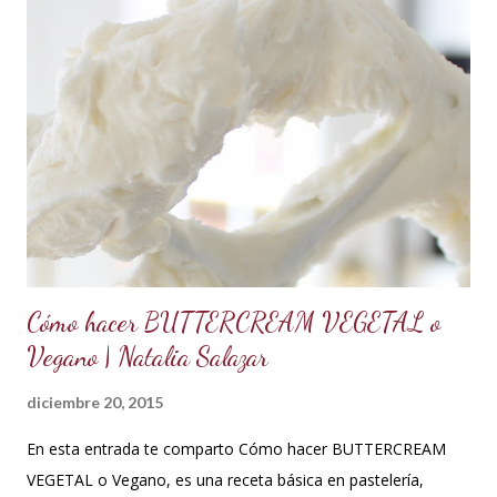
que forme picos. A la mezcla agregar la mantequilla que debe
estar a temperatura ambiente, batir constantemente hasta
cremar y formar picos. Agregar la vainilla y la mermelada.
Batir hasta integrar. Se puede decorar cualquier tipo de
cupcakes o rellenar una torta o cubrir el cake tu sabor
favorito. Se debe conservar en refrigeración y es mejor
utilizarlo cuando está fresco, es decir recién hecho, porque
contiene huevos y mantequilla. Crema d...
Cómo hacer BUTTERCREAM VEGETAL o
Vegano | Natalia Salazar
diciembre 20, 2015
En esta entrada te comparto Cómo hacer BUTTERCREAM
VEGETAL o Vegano, es una receta básica en pastelería,