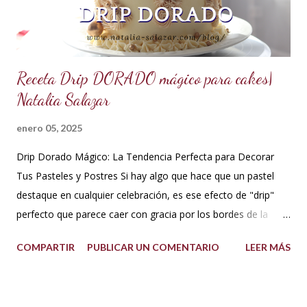
cakes, eclairs, cupcakes y más. Se la puede aromatizar con
otros extractos....
Receta Drip DORADO mágico para cakes|
Natalia Salazar
enero 05, 2025
Drip Dorado Mágico: La Tendencia Perfecta para Decorar
Tus Pasteles y Postres Si hay algo que hace que un pastel
destaque en cualquier celebración, es ese efecto de "drip"
perfecto que parece caer con gracia por los bordes de la
torta. Y si ese drip es dorado, la elegancia y el glamour están
COMPARTIR
PUBLICAR UN COMENTARIO
LEER MÁS
garantizados. Hoy te quiero compartir cómo hacer un drip
dorado mágico con pocos ingredientes, ideal para decorar
pasteles y postres como todo un profesional. ¡Esta tendencia