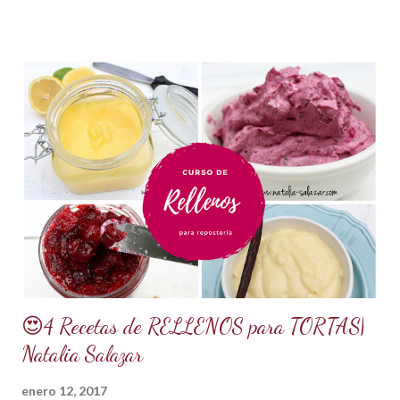
retener la humedad mejorando el secado. INGREDIENTES:
*1 kilo o 2.2 libras de Azúcar impalpable micro pulverizada o
glass de una buena calidad. *172 ml o 4 onzas de miel de
maíz o miel de Karo (1/2 taza). Y para climas cálidos usar
Glucosa, la misma cantidad. *7.5 ml de CMC o Tylose *2.5
ml de goma Xantana (Xanthan gum) *1 cucharada de 15 ml
de manteca blanca hidrogenada tipo Crisco o 10 gramos *75
ml de agua o 5 cucharadas de 15 ml *Esencia de almendras
o al gusto *5 ml de VINAGRE BLANCO (opcional, funciona
como preservante) *1 cucharadita de Glicerina ( usar solo si
el clima es ...
😍4 Recetas de RELLENOS para TORTAS|
Natalia Salazar
enero 12, 2017