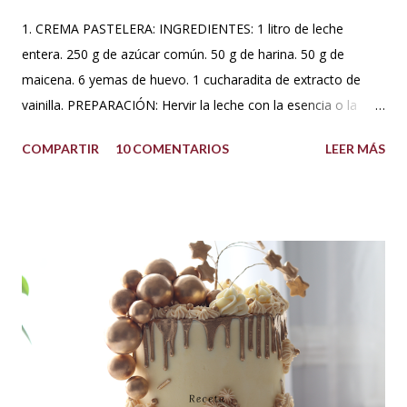
1. CREMA PASTELERA: INGREDIENTES: 1 litro de leche
entera. 250 g de azúcar común. 50 g de harina. 50 g de
maicena. 6 yemas de huevo. 1 cucharadita de extracto de
vainilla. PREPARACIÓN: Hervir la leche con la esencia o la
vaina de vainilla. A parte en un Bowl blanquear las yemas
COMPARTIR
10 COMENTARIOS
LEER MÁS
con el azúcar. Reservar. Tamiza la harina con la maicena y
agregar sobre las yemas cremadas. Integrar completamente.
Luego agregar poco a poco la leche caliente hasta templar la
mezcla, sin dejar de batir. Una vez integrado todo llevar a
fuego bajo hasta que espese. No dejar de batir. Cuando haya
espesado sacar del fuego y dejar enfriar moviendo de
cuando en cuando. Se puede agregar una cucharada de
mantequilla para aportar más suavidad y sabor. Tips: Se
puede utilizar otra esencia o leche vegetal. Esta crema es
básica en la pastelería, sirve para rellenar tortas, tartas,