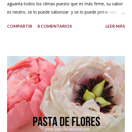
aguanta todos los climas puesto que es más firme, su sabor
es neutro, se lo puede saborizar y se lo puede pintar con
colorantes de repostería sin problema. Puedes decorar con
COMPARTIR
8 COMENTARIOS
LEER MÁS
este cupcakes, pasteles y lo que te guste. INGREDIENTES:
500 g de azúcar impalpable o azúcar glass 1 taza de manteca
blanca tipo americana (Crisco,vegetalina, manteca
hidrogenada) 1/3 de taza leche vegetal o agua limpia Esencia
de vainilla al gusto. Colorantes en gel para repostería, si se
desea dar color. PREPARACIÓN: Cernir o tamizar el azúcar
glass. Colocar en un bowl o tazón la manteca blanca. Batir a
velocidad media e ir poniendo el azúcar poco a poco hasta
que este firme y esponjoso. Agregar un chorrito de esencia
de vainilla o al gusto. Finalmente agregar el color deseado.
TIPS : Si deseas que el buttercream vegetal sea más duro
porque el clima está muy c...