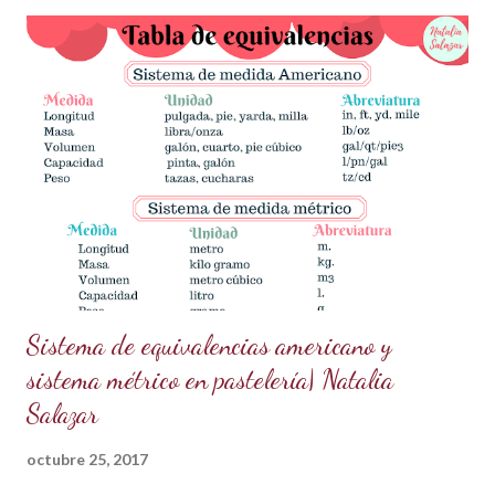
actual está conquistando la pastelería creativa! ✨✨ ¿Qué
necesitas? Los ingredientes son simples y fáciles de
conseguir: 60 g de azúcar glass (cernida para evitar grumos).
15 ml de vodka (puedes sustituirlo por licor transparente) 5 g
de polvo dorado de grado alimenticio (asegúrate de que sea
seguro para el consumo y de alta calidad). 150 g de ganache
de chocolate (Si necesitas la receta, búscala aquí en mi blog
en publicaciones anteriores). ¿Cómo prepararlo? Prepara la
pasta dorada: En un recipiente pequeño,...
Sistema de equivalencias americano y
sistema métrico en pastelería| Natalia
Salazar
octubre 25, 2017