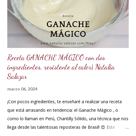
ml de agua o 5 cucharadas de 15 ml *Esencia de almendras
o al gusto *5 ml de VINAGRE BLANCO (opcional, funciona
como preservante) *1 cucharadita de Glicerina ( usar solo si
el clima es ...
Receta GANACHE MÁGICO con dos
ingredientes, resistente al calor| Natalia
Salazar
marzo 06, 2024
¡Con pocos ingredientes, te enseñaré a realizar una receta
que está arrasando en tendencia: el Ganache Mágico , o
como lo llaman en Perú, Chantilly Sólido, una técnica que nos
llega desde las talentosas reposteras de Brasil! 😍 Este
delicioso ganache ha ganado su nombre gracias a su