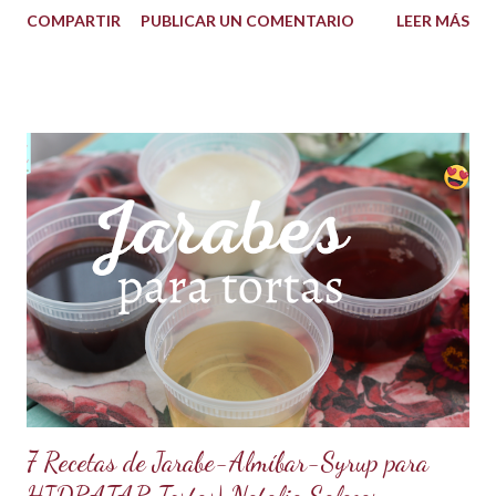
COMPARTIR
PUBLICAR UN COMENTARIO
LEER MÁS
propiedad de solidificarse al enfriarse, evitando así que se
pegue en las manos, lo que lo convierte en una opción ideal
para climas calurosos o tropicales. Además, su cremosidad y
sabor se mantienen intactos, haciendo de esta receta una
auténtica maravilla. Se lo puede preparar de diferentes
formas con el mismo resultado, obteniendo un Ganache, que
es una crema que tiene una parte de chocolate y otra parte
de crema de leche o nata, más información de lo que es un
ganache aquí en mi Blog. 😉 Ingredientes: (Proporción 3x1)
600 g de chocolate blanco (sucedáneo para resistir climas
cálidos) 200 g de crema para batir vegetal (crema para batir
para hacer Chantilly vegetal) Preparación: Coloca el chocolate
y...
7 Recetas de Jarabe-Almíbar-Syrup para