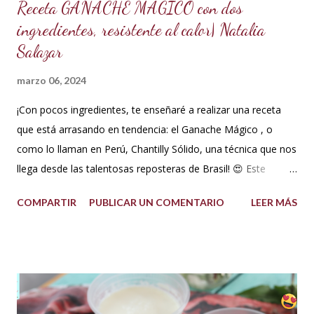
Receta GANACHE MÁGICO con dos
ingredientes, resistente al calor| Natalia
Salazar
marzo 06, 2024
¡Con pocos ingredientes, te enseñaré a realizar una receta
que está arrasando en tendencia: el Ganache Mágico , o
como lo llaman en Perú, Chantilly Sólido, una técnica que nos
llega desde las talentosas reposteras de Brasil! 😍 Este
delicioso ganache ha ganado su nombre gracias a su
COMPARTIR
PUBLICAR UN COMENTARIO
LEER MÁS
propiedad de solidificarse al enfriarse, evitando así que se
pegue en las manos, lo que lo convierte en una opción ideal
para climas calurosos o tropicales. Además, su cremosidad y
sabor se mantienen intactos, haciendo de esta receta una
auténtica maravilla. Se lo puede preparar de diferentes
formas con el mismo resultado, obteniendo un Ganache, que