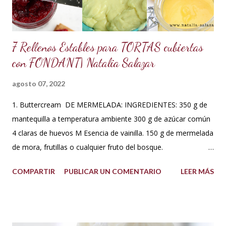
que me fui a investigar y descubrí que los estado...
7 Rellenos Estables para TORTAS cubiertas
con FONDANT| Natalia Salazar
agosto 07, 2022
1. Buttercream DE MERMELADA: INGREDIENTES: 350 g de
mantequilla a temperatura ambiente 300 g de azúcar común
4 claras de huevos M Esencia de vainilla. 150 g de mermelada
de mora, frutillas o cualquier fruto del bosque.
PREPARACIÓN: Hacer un merengue suizo: Poner las claras de
COMPARTIR
PUBLICAR UN COMENTARIO
LEER MÁS
huevo en un tazón con los 300 g de azúcar a baño María .
Batir constantemente hasta que los cristales de azúcar estén
completamente derretidos y las claras cocidas. Una vez
derretidos retirar del fuego y batir a velocidad media hasta