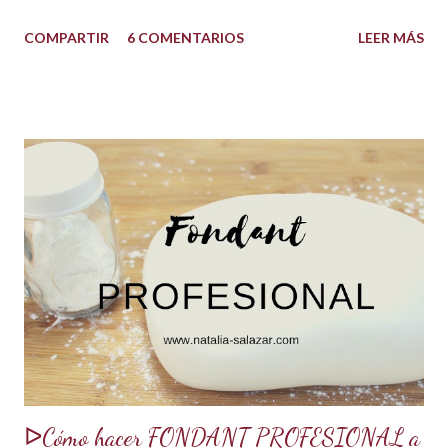
quedarán increíbles si utilizas la cantidad recomendada. 😍
COMPARTIR
6 COMENTARIOS
LEER MÁS
USOS: Siempre que hacemos una torta cubierta
con fondant o cualquier otra cobertura es ideal hidratar las
capas con un jarabe o almíbar, ya que de esta forma la torta
no se secará con el paso del tiempo, la refrigeración o
porque el producto estaba muy seco al salir del horno o
porque la receta era básica como suelen ser los bizcochuelos
de batido liviano como el Genovés, Angel cake, etc. Así tus
tortas y pasteles te quedarán húmedos y mucho más
sabrosos. Los jarabes pueden ser de diferentes sabores, de
acuerdo a los ingredientes que usemos. Aquí te comparto
una...
ᐅCómo hacer FONDANT PROFESIONAL a