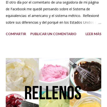
El otro día por el comentario de una seguidora de mi página
de Facebook me quedé pensando sobre el Sistema de
equivalencias: el americano y el sistema métrico. Reflexioné
sobre sus diferencias y del porqué en los Estados Unidos el
sistema de medida es diferente al resto del mundo. Así que
COMPARTIR
PUBLICAR UN COMENTARIO
LEER MÁS
me dije: estos americanos son loquillos!!! Con todo esto
también pensé en mi misma y la verdad jamás me había
hecho problema con esto de usar los dos sistemas de
medida, más bien los he venido manejado desde que me
acuerdo, porque en los libros de repostería y tratados de
cocina de antes del milenio se utilizaba comúnmente el
sistema americano y no el métrico, o ambos como suelo
usarlo yo en mis recetas. En lo personal pienso que si soy
una pastelera debo manejar los dos sistemas de medidas
para así poder obtener los mejores resultados en mis
preparaciones y poder sacar con éxito cualquier receta. Así