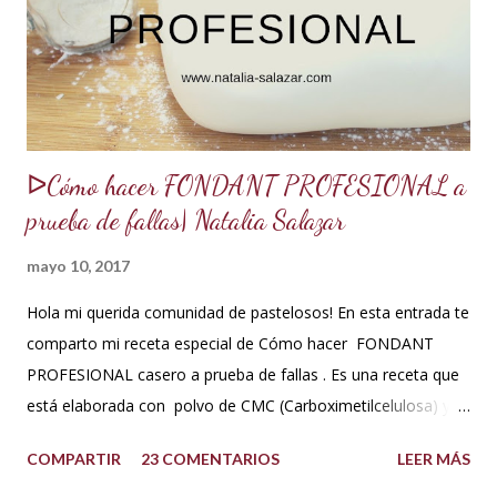
acuerdo a los ingredientes que usemos. Aquí te comparto
una...
ᐅCómo hacer FONDANT PROFESIONAL a
prueba de fallas| Natalia Salazar
mayo 10, 2017
Hola mi querida comunidad de pastelosos! En esta entrada te
comparto mi receta especial de Cómo hacer FONDANT
PROFESIONAL casero a prueba de fallas . Es una receta que
está elaborada con polvo de CMC (Carboximetilcelulosa) y
goma Xantana que son estabilizantes alimentarios. Además
COMPARTIR
23 COMENTARIOS
LEER MÁS
que le aportan a la masa elasticidad, firmeza y le ayudan a