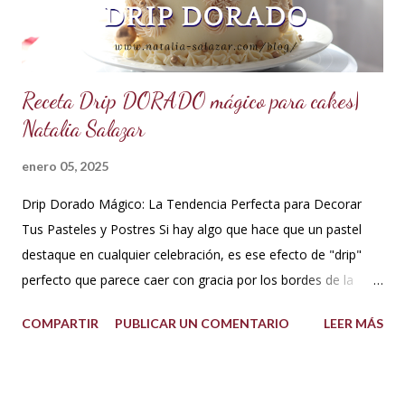
cakes, eclairs, cupcakes y más. Se la puede aromatizar con
otros extractos....
Receta Drip DORADO mágico para cakes|
Natalia Salazar
enero 05, 2025
Drip Dorado Mágico: La Tendencia Perfecta para Decorar
Tus Pasteles y Postres Si hay algo que hace que un pastel
destaque en cualquier celebración, es ese efecto de "drip"
perfecto que parece caer con gracia por los bordes de la
torta. Y si ese drip es dorado, la elegancia y el glamour están
COMPARTIR
PUBLICAR UN COMENTARIO
LEER MÁS
garantizados. Hoy te quiero compartir cómo hacer un drip
dorado mágico con pocos ingredientes, ideal para decorar
pasteles y postres como todo un profesional. ¡Esta tendencia