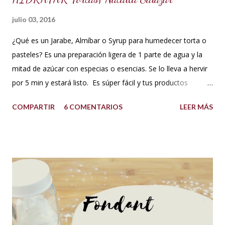
julio 03, 2016
¿Qué es un Jarabe, Almíbar o Syrup para humedecer torta o
pasteles? Es una preparación ligera de 1 parte de agua y la
mitad de azúcar con especias o esencias. Se lo lleva a hervir
por 5 min y estará listo. Es súper fácil y tus productos
quedarán increíbles si utilizas la cantidad recomendada. 😍
COMPARTIR
6 COMENTARIOS
LEER MÁS
USOS: Siempre que hacemos una torta cubierta
con fondant o cualquier otra cobertura es ideal hidratar las
capas con un jarabe o almíbar, ya que de esta forma la torta
no se secará con el paso del tiempo, la refrigeración o
porque el producto estaba muy seco al salir del horno o
porque la receta era básica como suelen ser los bizcochuelos
de batido liviano como el Genovés, Angel cake, etc. Así tus
tortas y pasteles te quedarán húmedos y mucho más
sabrosos. Los jarabes pueden ser de diferentes sabores, de