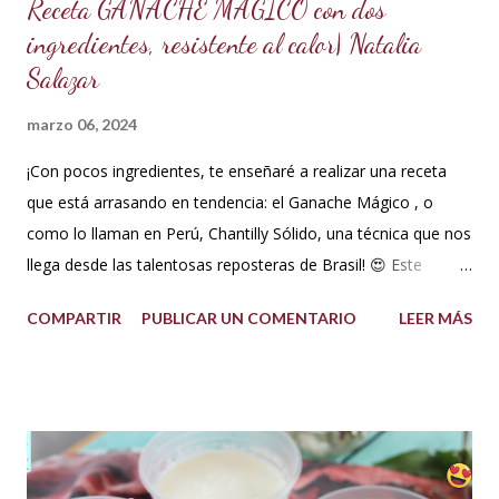
Receta GANACHE MÁGICO con dos
ingredientes, resistente al calor| Natalia
Salazar
marzo 06, 2024
¡Con pocos ingredientes, te enseñaré a realizar una receta
que está arrasando en tendencia: el Ganache Mágico , o
como lo llaman en Perú, Chantilly Sólido, una técnica que nos
llega desde las talentosas reposteras de Brasil! 😍 Este
delicioso ganache ha ganado su nombre gracias a su
COMPARTIR
PUBLICAR UN COMENTARIO
LEER MÁS
propiedad de solidificarse al enfriarse, evitando así que se
pegue en las manos, lo que lo convierte en una opción ideal
para climas calurosos o tropicales. Además, su cremosidad y
sabor se mantienen intactos, haciendo de esta receta una
auténtica maravilla. Se lo puede preparar de diferentes
formas con el mismo resultado, obteniendo un Ganache, que