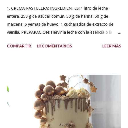
1. CREMA PASTELERA: INGREDIENTES: 1 litro de leche
entera. 250 g de azúcar común. 50 g de harina. 50 g de
maicena. 6 yemas de huevo. 1 cucharadita de extracto de
vainilla. PREPARACIÓN: Hervir la leche con la esencia o la
vaina de vainilla. A parte en un Bowl blanquear las yemas
COMPARTIR
10 COMENTARIOS
LEER MÁS
con el azúcar. Reservar. Tamiza la harina con la maicena y
agregar sobre las yemas cremadas. Integrar completamente.
Luego agregar poco a poco la leche caliente hasta templar la
mezcla, sin dejar de batir. Una vez integrado todo llevar a
fuego bajo hasta que espese. No dejar de batir. Cuando haya
espesado sacar del fuego y dejar enfriar moviendo de
cuando en cuando. Se puede agregar una cucharada de
mantequilla para aportar más suavidad y sabor. Tips: Se
puede utilizar otra esencia o leche vegetal. Esta crema es
básica en la pastelería, sirve para rellenar tortas, tartas,