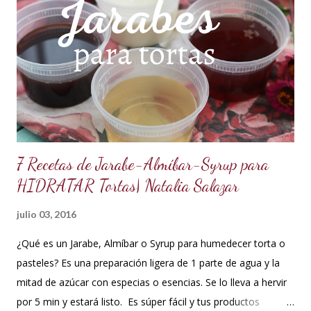
es una crema que tiene una parte de chocolate y otra parte
de crema de leche o nata, más información de lo que es un
ganache aquí en mi Blog. 😉 Ingredientes: (Proporción 3x1)
600 g de chocolate blanco (sucedáneo para resistir climas
cálidos) 200 g de crema para batir vegetal (crema para batir
para hacer Chantilly vegetal) Preparación: Coloca el chocolate
y...
7 Recetas de Jarabe-Almíbar-Syrup para
HIDRATAR Tortas| Natalia Salazar
julio 03, 2016
¿Qué es un Jarabe, Almíbar o Syrup para humedecer torta o
pasteles? Es una preparación ligera de 1 parte de agua y la
mitad de azúcar con especias o esencias. Se lo lleva a hervir
por 5 min y estará listo. Es súper fácil y tus productos