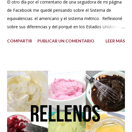
El otro día por el comentario de una seguidora de mi página
de Facebook me quedé pensando sobre el Sistema de
equivalencias: el americano y el sistema métrico. Reflexioné
sobre sus diferencias y del porqué en los Estados Unidos el
sistema de medida es diferente al resto del mundo. Así que
COMPARTIR
PUBLICAR UN COMENTARIO
LEER MÁS
me dije: estos americanos son loquillos!!! Con todo esto
también pensé en mi misma y la verdad jamás me había
hecho problema con esto de usar los dos sistemas de
medida, más bien los he venido manejado desde que me
acuerdo, porque en los libros de repostería y tratados de
cocina de antes del milenio se utilizaba comúnmente el
sistema americano y no el métrico, o ambos como suelo
usarlo yo en mis recetas. En lo personal pienso que si soy
una pastelera debo manejar los dos sistemas de medidas
para así poder obtener los mejores resultados en mis
preparaciones y poder sacar con éxito cualquier receta. Así