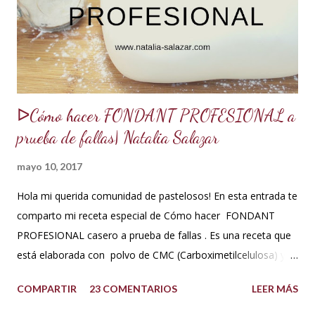
acuerdo a los ingredientes que usemos. Aquí te comparto
una...
ᐅCómo hacer FONDANT PROFESIONAL a
prueba de fallas| Natalia Salazar
mayo 10, 2017
Hola mi querida comunidad de pastelosos! En esta entrada te
comparto mi receta especial de Cómo hacer FONDANT
PROFESIONAL casero a prueba de fallas . Es una receta que
está elaborada con polvo de CMC (Carboximetilcelulosa) y
goma Xantana que son estabilizantes alimentarios. Además
COMPARTIR
23 COMENTARIOS
LEER MÁS
que le aportan a la masa elasticidad, firmeza y le ayudan a
retener la humedad mejorando el secado. INGREDIENTES: