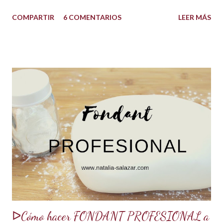
quedarán increíbles si utilizas la cantidad recomendada. 😍
COMPARTIR
6 COMENTARIOS
LEER MÁS
USOS: Siempre que hacemos una torta cubierta
con fondant o cualquier otra cobertura es ideal hidratar las
capas con un jarabe o almíbar, ya que de esta forma la torta
no se secará con el paso del tiempo, la refrigeración o
porque el producto estaba muy seco al salir del horno o
porque la receta era básica como suelen ser los bizcochuelos
de batido liviano como el Genovés, Angel cake, etc. Así tus
tortas y pasteles te quedarán húmedos y mucho más
sabrosos. Los jarabes pueden ser de diferentes sabores, de
acuerdo a los ingredientes que usemos. Aquí te comparto
una...
ᐅCómo hacer FONDANT PROFESIONAL a