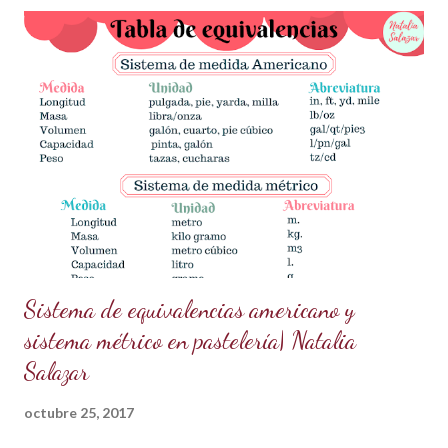
actual está conquistando la pastelería creativa! ✨✨ ¿Qué
necesitas? Los ingredientes son simples y fáciles de
conseguir: 60 g de azúcar glass (cernida para evitar grumos).
15 ml de vodka (puedes sustituirlo por licor transparente) 5 g
de polvo dorado de grado alimenticio (asegúrate de que sea
seguro para el consumo y de alta calidad). 150 g de ganache
de chocolate (Si necesitas la receta, búscala aquí en mi blog
en publicaciones anteriores). ¿Cómo prepararlo? Prepara la
pasta dorada: En un recipiente pequeño,...
Sistema de equivalencias americano y
sistema métrico en pastelería| Natalia
Salazar
octubre 25, 2017