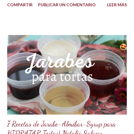
COMPARTIR
PUBLICAR UN COMENTARIO
LEER MÁS
propiedad de solidificarse al enfriarse, evitando así que se
pegue en las manos, lo que lo convierte en una opción ideal
para climas calurosos o tropicales. Además, su cremosidad y
sabor se mantienen intactos, haciendo de esta receta una
auténtica maravilla. Se lo puede preparar de diferentes
formas con el mismo resultado, obteniendo un Ganache, que
es una crema que tiene una parte de chocolate y otra parte
de crema de leche o nata, más información de lo que es un
ganache aquí en mi Blog. 😉 Ingredientes: (Proporción 3x1)
600 g de chocolate blanco (sucedáneo para resistir climas
cálidos) 200 g de crema para batir vegetal (crema para batir
para hacer Chantilly vegetal) Preparación: Coloca el chocolate
y...
7 Recetas de Jarabe-Almíbar-Syrup para
HIDRATAR Tortas| Natalia Salazar