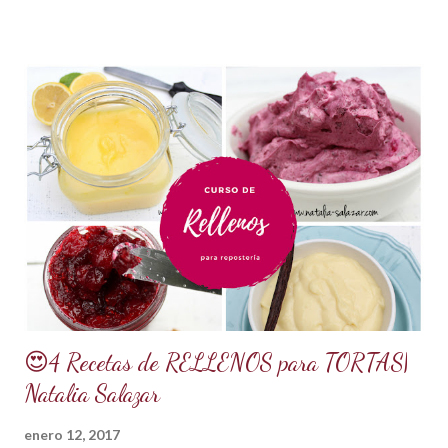
*1 kilo o 2.2 libras de Azúcar impalpable micro pulverizada o
glass de una buena calidad. *172 ml o 4 onzas de miel de
maíz o miel de Karo (1/2 taza). Y para climas cálidos usar
Glucosa, la misma cantidad. *7.5 ml de CMC o Tylose *2.5
ml de goma Xantana (Xanthan gum) *1 cucharada de 15 ml
de manteca blanca hidrogenada tipo Crisco o 10 gramos *75
ml de agua o 5 cucharadas de 15 ml *Esencia de almendras
o al gusto *5 ml de VINAGRE BLANCO (opcional, funciona
como preservante) *1 cucharadita de Glicerina ( usar solo si
el clima es ...
😍4 Recetas de RELLENOS para TORTAS|
Natalia Salazar
enero 12, 2017