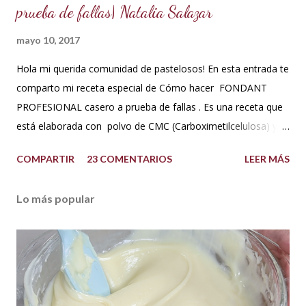
prueba de fallas| Natalia Salazar
mayo 10, 2017
Hola mi querida comunidad de pastelosos! En esta entrada te
comparto mi receta especial de Cómo hacer FONDANT
PROFESIONAL casero a prueba de fallas . Es una receta que
está elaborada con polvo de CMC (Carboximetilcelulosa) y
goma Xantana que son estabilizantes alimentarios. Además
COMPARTIR
23 COMENTARIOS
LEER MÁS
que le aportan a la masa elasticidad, firmeza y le ayudan a
retener la humedad mejorando el secado. INGREDIENTES:
Lo más popular
*1 kilo o 2.2 libras de Azúcar impalpable micro pulverizada o
glass de una buena calidad. *172 ml o 4 onzas de miel de
maíz o miel de Karo (1/2 taza). Y para climas cálidos usar
Glucosa, la misma cantidad. *7.5 ml de CMC o Tylose *2.5
ml de goma Xantana (Xanthan gum) *1 cucharada de 15 ml
de manteca blanca hidrogenada tipo Crisco o 10 gramos *75