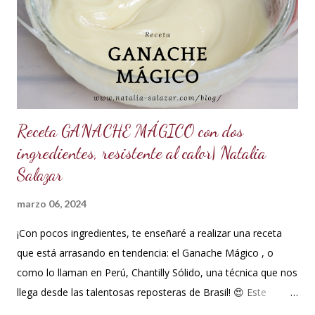
ml de agua o 5 cucharadas de 15 ml *Esencia de almendras
o al gusto *5 ml de VINAGRE BLANCO (opcional, funciona
como preservante) *1 cucharadita de Glicerina ( usar solo si
el clima es ...
Receta GANACHE MÁGICO con dos
ingredientes, resistente al calor| Natalia
Salazar
marzo 06, 2024
¡Con pocos ingredientes, te enseñaré a realizar una receta
que está arrasando en tendencia: el Ganache Mágico , o
como lo llaman en Perú, Chantilly Sólido, una técnica que nos
llega desde las talentosas reposteras de Brasil! 😍 Este
delicioso ganache ha ganado su nombre gracias a su