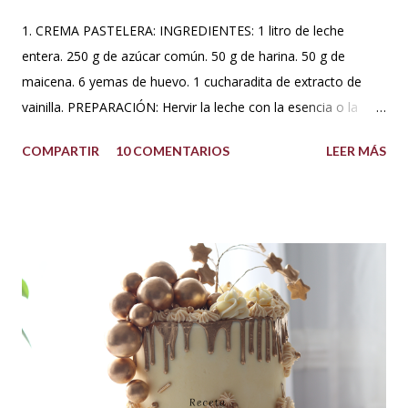
1. CREMA PASTELERA: INGREDIENTES: 1 litro de leche
entera. 250 g de azúcar común. 50 g de harina. 50 g de
maicena. 6 yemas de huevo. 1 cucharadita de extracto de
vainilla. PREPARACIÓN: Hervir la leche con la esencia o la
vaina de vainilla. A parte en un Bowl blanquear las yemas
COMPARTIR
10 COMENTARIOS
LEER MÁS
con el azúcar. Reservar. Tamiza la harina con la maicena y
agregar sobre las yemas cremadas. Integrar completamente.
Luego agregar poco a poco la leche caliente hasta templar la
mezcla, sin dejar de batir. Una vez integrado todo llevar a
fuego bajo hasta que espese. No dejar de batir. Cuando haya
espesado sacar del fuego y dejar enfriar moviendo de
cuando en cuando. Se puede agregar una cucharada de
mantequilla para aportar más suavidad y sabor. Tips: Se
puede utilizar otra esencia o leche vegetal. Esta crema es
básica en la pastelería, sirve para rellenar tortas, tartas,