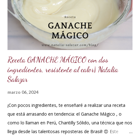
ml de agua o 5 cucharadas de 15 ml *Esencia de almendras
o al gusto *5 ml de VINAGRE BLANCO (opcional, funciona
como preservante) *1 cucharadita de Glicerina ( usar solo si
el clima es ...
Receta GANACHE MÁGICO con dos
ingredientes, resistente al calor| Natalia
Salazar
marzo 06, 2024
¡Con pocos ingredientes, te enseñaré a realizar una receta
que está arrasando en tendencia: el Ganache Mágico , o
como lo llaman en Perú, Chantilly Sólido, una técnica que nos
llega desde las talentosas reposteras de Brasil! 😍 Este