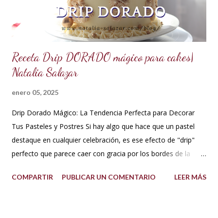
cakes, eclairs, cupcakes y más. Se la puede aromatizar con
otros extractos....
Receta Drip DORADO mágico para cakes|
Natalia Salazar
enero 05, 2025
Drip Dorado Mágico: La Tendencia Perfecta para Decorar
Tus Pasteles y Postres Si hay algo que hace que un pastel
destaque en cualquier celebración, es ese efecto de "drip"
perfecto que parece caer con gracia por los bordes de la
torta. Y si ese drip es dorado, la elegancia y el glamour están
COMPARTIR
PUBLICAR UN COMENTARIO
LEER MÁS
garantizados. Hoy te quiero compartir cómo hacer un drip
dorado mágico con pocos ingredientes, ideal para decorar
pasteles y postres como todo un profesional. ¡Esta tendencia