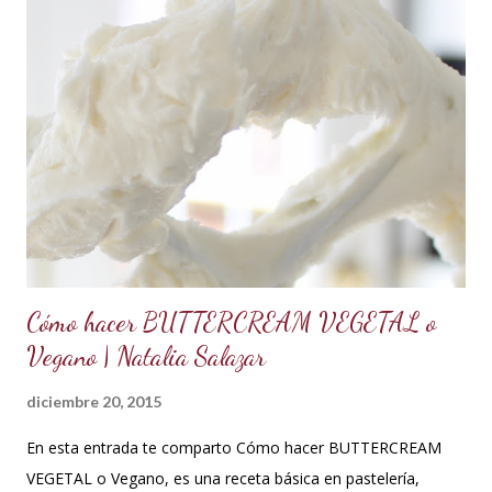
que forme picos. A la mezcla agregar la mantequilla que debe
estar a temperatura ambiente, batir constantemente hasta
cremar y formar picos. Agregar la vainilla y la mermelada.
Batir hasta integrar. Se puede decorar cualquier tipo de
cupcakes o rellenar una torta o cubrir el cake tu sabor
favorito. Se debe conservar en refrigeración y es mejor
utilizarlo cuando está fresco, es decir recién hecho, porque
contiene huevos y mantequilla. Crema d...
Cómo hacer BUTTERCREAM VEGETAL o
Vegano | Natalia Salazar
diciembre 20, 2015
En esta entrada te comparto Cómo hacer BUTTERCREAM
VEGETAL o Vegano, es una receta básica en pastelería,