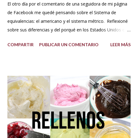
El otro día por el comentario de una seguidora de mi página
de Facebook me quedé pensando sobre el Sistema de
equivalencias: el americano y el sistema métrico. Reflexioné
sobre sus diferencias y del porqué en los Estados Unidos el
sistema de medida es diferente al resto del mundo. Así que
COMPARTIR
PUBLICAR UN COMENTARIO
LEER MÁS
me dije: estos americanos son loquillos!!! Con todo esto
también pensé en mi misma y la verdad jamás me había
hecho problema con esto de usar los dos sistemas de
medida, más bien los he venido manejado desde que me
acuerdo, porque en los libros de repostería y tratados de
cocina de antes del milenio se utilizaba comúnmente el
sistema americano y no el métrico, o ambos como suelo
usarlo yo en mis recetas. En lo personal pienso que si soy
una pastelera debo manejar los dos sistemas de medidas
para así poder obtener los mejores resultados en mis
preparaciones y poder sacar con éxito cualquier receta. Así