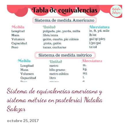
actual está conquistando la pastelería creativa! ✨✨ ¿Qué
necesitas? Los ingredientes son simples y fáciles de
conseguir: 60 g de azúcar glass (cernida para evitar grumos).
15 ml de vodka (puedes sustituirlo por licor transparente) 5 g
de polvo dorado de grado alimenticio (asegúrate de que sea
seguro para el consumo y de alta calidad). 150 g de ganache
de chocolate (Si necesitas la receta, búscala aquí en mi blog
en publicaciones anteriores). ¿Cómo prepararlo? Prepara la
pasta dorada: En un recipiente pequeño,...
Sistema de equivalencias americano y
sistema métrico en pastelería| Natalia
Salazar
octubre 25, 2017