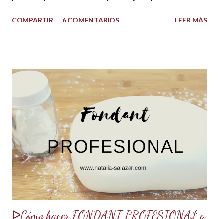
quedarán increíbles si utilizas la cantidad recomendada. 😍
COMPARTIR
6 COMENTARIOS
LEER MÁS
USOS: Siempre que hacemos una torta cubierta
con fondant o cualquier otra cobertura es ideal hidratar las
capas con un jarabe o almíbar, ya que de esta forma la torta
no se secará con el paso del tiempo, la refrigeración o
porque el producto estaba muy seco al salir del horno o
porque la receta era básica como suelen ser los bizcochuelos
de batido liviano como el Genovés, Angel cake, etc. Así tus
tortas y pasteles te quedarán húmedos y mucho más
sabrosos. Los jarabes pueden ser de diferentes sabores, de
acuerdo a los ingredientes que usemos. Aquí te comparto
una...
ᐅCómo hacer FONDANT PROFESIONAL a