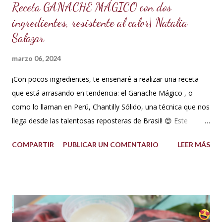
Receta GANACHE MÁGICO con dos
ingredientes, resistente al calor| Natalia
Salazar
marzo 06, 2024
¡Con pocos ingredientes, te enseñaré a realizar una receta
que está arrasando en tendencia: el Ganache Mágico , o
como lo llaman en Perú, Chantilly Sólido, una técnica que nos
llega desde las talentosas reposteras de Brasil! 😍 Este
delicioso ganache ha ganado su nombre gracias a su
COMPARTIR
PUBLICAR UN COMENTARIO
LEER MÁS
propiedad de solidificarse al enfriarse, evitando así que se
pegue en las manos, lo que lo convierte en una opción ideal
para climas calurosos o tropicales. Además, su cremosidad y
sabor se mantienen intactos, haciendo de esta receta una
auténtica maravilla. Se lo puede preparar de diferentes
formas con el mismo resultado, obteniendo un Ganache, que