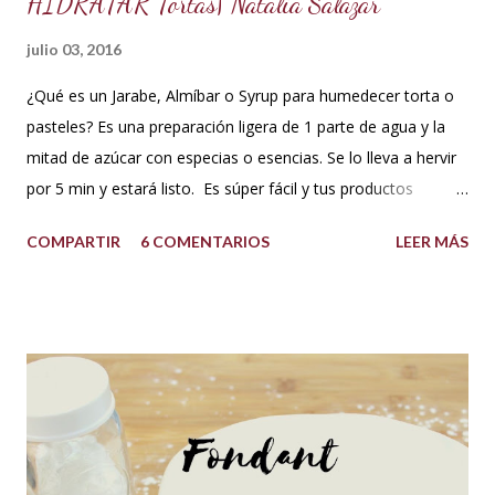
HIDRATAR Tortas| Natalia Salazar
julio 03, 2016
¿Qué es un Jarabe, Almíbar o Syrup para humedecer torta o
pasteles? Es una preparación ligera de 1 parte de agua y la
mitad de azúcar con especias o esencias. Se lo lleva a hervir
por 5 min y estará listo. Es súper fácil y tus productos
quedarán increíbles si utilizas la cantidad recomendada. 😍
COMPARTIR
6 COMENTARIOS
LEER MÁS
USOS: Siempre que hacemos una torta cubierta
con fondant o cualquier otra cobertura es ideal hidratar las
capas con un jarabe o almíbar, ya que de esta forma la torta
no se secará con el paso del tiempo, la refrigeración o
porque el producto estaba muy seco al salir del horno o
porque la receta era básica como suelen ser los bizcochuelos
de batido liviano como el Genovés, Angel cake, etc. Así tus
tortas y pasteles te quedarán húmedos y mucho más