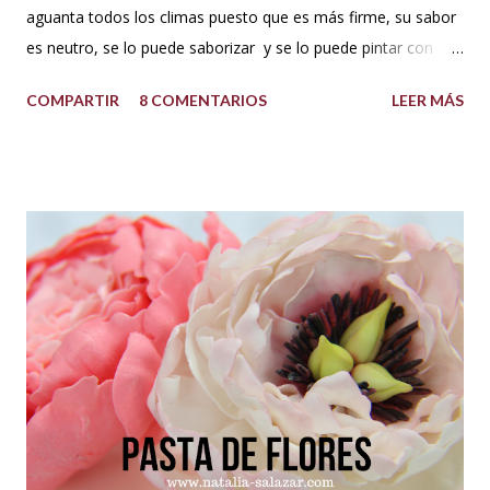
aguanta todos los climas puesto que es más firme, su sabor
es neutro, se lo puede saborizar y se lo puede pintar con
colorantes de repostería sin problema. Puedes decorar con
COMPARTIR
8 COMENTARIOS
LEER MÁS
este cupcakes, pasteles y lo que te guste. INGREDIENTES:
500 g de azúcar impalpable o azúcar glass 1 taza de manteca
blanca tipo americana (Crisco,vegetalina, manteca
hidrogenada) 1/3 de taza leche vegetal o agua limpia Esencia
de vainilla al gusto. Colorantes en gel para repostería, si se
desea dar color. PREPARACIÓN: Cernir o tamizar el azúcar
glass. Colocar en un bowl o tazón la manteca blanca. Batir a
velocidad media e ir poniendo el azúcar poco a poco hasta
que este firme y esponjoso. Agregar un chorrito de esencia
de vainilla o al gusto. Finalmente agregar el color deseado.
TIPS : Si deseas que el buttercream vegetal sea más duro
porque el clima está muy c...