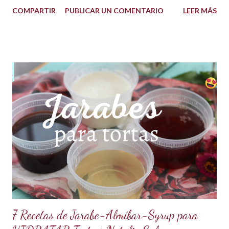
delicioso ganache ha ganado su nombre gracias a su
COMPARTIR
PUBLICAR UN COMENTARIO
LEER MÁS
propiedad de solidificarse al enfriarse, evitando así que se
pegue en las manos, lo que lo convierte en una opción ideal
para climas calurosos o tropicales. Además, su cremosidad y
sabor se mantienen intactos, haciendo de esta receta una
auténtica maravilla. Se lo puede preparar de diferentes
formas con el mismo resultado, obteniendo un Ganache, que
es una crema que tiene una parte de chocolate y otra parte
de crema de leche o nata, más información de lo que es un
ganache aquí en mi Blog. 😉 Ingredientes: (Proporción 3x1)
600 g de chocolate blanco (sucedáneo para resistir climas
cálidos) 200 g de crema para batir vegetal (crema para batir
para hacer Chantilly vegetal) Preparación: Coloca el chocolate
y...
7 Recetas de Jarabe-Almíbar-Syrup para