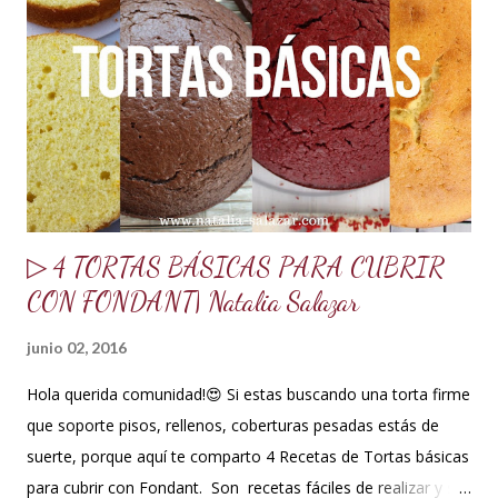
sabor o grenetina o 7 g. 10 g de merengue en polvo + 30 ml
de agua para hidratar. Nota: Si no se consigue se puede usar
1 clara de huevo pasteurizado, pero recomiendo mejor el
merengue en polvo, lo venden en tiendas de insumos
reposteros. 10 ml de glucosa o miel de maíz 15 ml de Crisco
o ma...
▷ 4 TORTAS BÁSICAS PARA CUBRIR
CON FONDANT| Natalia Salazar
junio 02, 2016
Hola querida comunidad!😍 Si estas buscando una torta firme
que soporte pisos, rellenos, coberturas pesadas estás de
suerte, porque aquí te comparto 4 Recetas de Tortas básicas
para cubrir con Fondant. Son recetas fáciles de realizar y su