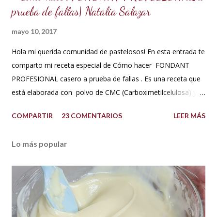
prueba de fallas| Natalia Salazar
mayo 10, 2017
Hola mi querida comunidad de pastelosos! En esta entrada te
comparto mi receta especial de Cómo hacer FONDANT
PROFESIONAL casero a prueba de fallas . Es una receta que
está elaborada con polvo de CMC (Carboximetilcelulosa) y
goma Xantana que son estabilizantes alimentarios. Además
COMPARTIR
23 COMENTARIOS
LEER MÁS
que le aportan a la masa elasticidad, firmeza y le ayudan a
retener la humedad mejorando el secado. INGREDIENTES:
Lo más popular
*1 kilo o 2.2 libras de Azúcar impalpable micro pulverizada o
glass de una buena calidad. *172 ml o 4 onzas de miel de
maíz o miel de Karo (1/2 taza). Y para climas cálidos usar
Glucosa, la misma cantidad. *7.5 ml de CMC o Tylose *2.5
ml de goma Xantana (Xanthan gum) *1 cucharada de 15 ml
de manteca blanca hidrogenada tipo Crisco o 10 gramos *75