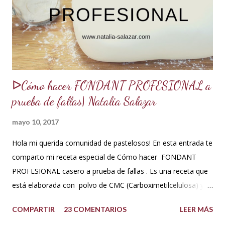
sabrosos. Los jarabes pueden ser de diferentes sabores, de
acuerdo a los ingredientes que usemos. Aquí te comparto
una...
ᐅCómo hacer FONDANT PROFESIONAL a
prueba de fallas| Natalia Salazar
mayo 10, 2017
Hola mi querida comunidad de pastelosos! En esta entrada te
comparto mi receta especial de Cómo hacer FONDANT
PROFESIONAL casero a prueba de fallas . Es una receta que
está elaborada con polvo de CMC (Carboximetilcelulosa) y
goma Xantana que son estabilizantes alimentarios. Además
COMPARTIR
23 COMENTARIOS
LEER MÁS
que le aportan a la masa elasticidad, firmeza y le ayudan a