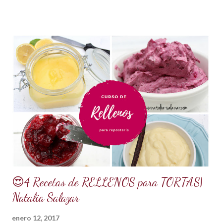
retener la humedad mejorando el secado. INGREDIENTES:
*1 kilo o 2.2 libras de Azúcar impalpable micro pulverizada o
glass de una buena calidad. *172 ml o 4 onzas de miel de
maíz o miel de Karo (1/2 taza). Y para climas cálidos usar
Glucosa, la misma cantidad. *7.5 ml de CMC o Tylose *2.5
ml de goma Xantana (Xanthan gum) *1 cucharada de 15 ml
de manteca blanca hidrogenada tipo Crisco o 10 gramos *75
ml de agua o 5 cucharadas de 15 ml *Esencia de almendras
o al gusto *5 ml de VINAGRE BLANCO (opcional, funciona
como preservante) *1 cucharadita de Glicerina ( usar solo si
el clima es ...
😍4 Recetas de RELLENOS para TORTAS|
Natalia Salazar
enero 12, 2017