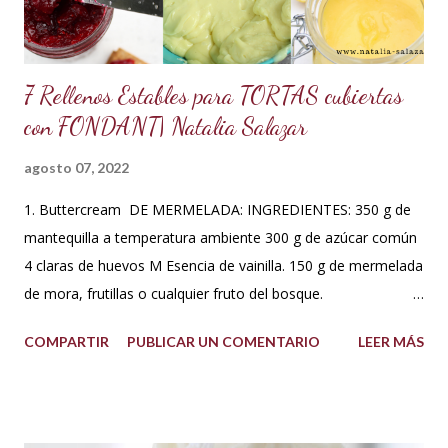
que me fui a investigar y descubrí que los estado...
7 Rellenos Estables para TORTAS cubiertas
con FONDANT| Natalia Salazar
agosto 07, 2022
1. Buttercream DE MERMELADA: INGREDIENTES: 350 g de
mantequilla a temperatura ambiente 300 g de azúcar común
4 claras de huevos M Esencia de vainilla. 150 g de mermelada
de mora, frutillas o cualquier fruto del bosque.
PREPARACIÓN: Hacer un merengue suizo: Poner las claras de
COMPARTIR
PUBLICAR UN COMENTARIO
LEER MÁS
huevo en un tazón con los 300 g de azúcar a baño María .
Batir constantemente hasta que los cristales de azúcar estén
completamente derretidos y las claras cocidas. Una vez
derretidos retirar del fuego y batir a velocidad media hasta