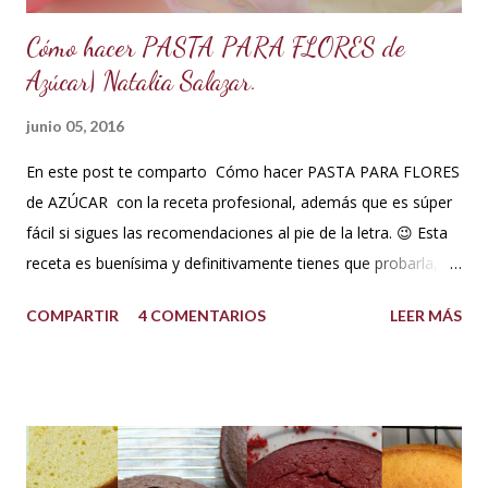
Cómo hacer PASTA PARA FLORES de
Azúcar| Natalia Salazar.
junio 05, 2016
En este post te comparto Cómo hacer PASTA PARA FLORES
de AZÚCAR con la receta profesional, además que es súper
fácil si sigues las recomendaciones al pie de la letra. 😉 Esta
receta es buenísima y definitivamente tienes que probarla,
tus flores van a secar rápido, la masa es elástica, se estira
COMPARTIR
4 COMENTARIOS
LEER MÁS
súper fina y también soporta los climas más húmedos. Es
mucho mejor que la pasta de goma. Así que no esperes más
y a tomar nota! Ingredientes pasta para flores Pasta para
flores (para clima súper húmedo) INGREDIENTES: 500 g de
azúcar glass o impalpable 15 ml de CMC o Tylose 25 ml de
agua para hidratar la gelatina 1 sobrecito de gelatina sin