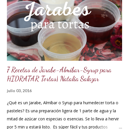
es una crema que tiene una parte de chocolate y otra parte
de crema de leche o nata, más información de lo que es un
ganache aquí en mi Blog. 😉 Ingredientes: (Proporción 3x1)
600 g de chocolate blanco (sucedáneo para resistir climas
cálidos) 200 g de crema para batir vegetal (crema para batir
para hacer Chantilly vegetal) Preparación: Coloca el chocolate
y...
7 Recetas de Jarabe-Almíbar-Syrup para
HIDRATAR Tortas| Natalia Salazar
julio 03, 2016
¿Qué es un Jarabe, Almíbar o Syrup para humedecer torta o
pasteles? Es una preparación ligera de 1 parte de agua y la
mitad de azúcar con especias o esencias. Se lo lleva a hervir
por 5 min y estará listo. Es súper fácil y tus productos