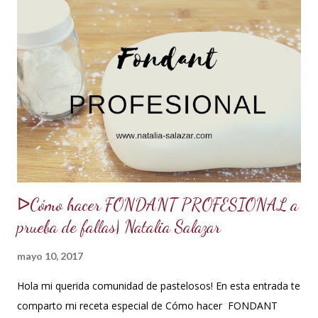
porque el producto estaba muy seco al salir del horno o
porque la receta era básica como suelen ser los bizcochuelos
de batido liviano como el Genovés, Angel cake, etc. Así tus
tortas y pasteles te quedarán húmedos y mucho más
sabrosos. Los jarabes pueden ser de diferentes sabores, de
acuerdo a los ingredientes que usemos. Aquí te comparto
una...
ᐅCómo hacer FONDANT PROFESIONAL a
prueba de fallas| Natalia Salazar
mayo 10, 2017
Hola mi querida comunidad de pastelosos! En esta entrada te
comparto mi receta especial de Cómo hacer FONDANT