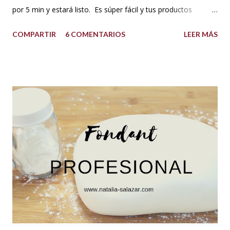
por 5 min y estará listo. Es súper fácil y tus productos
quedarán increíbles si utilizas la cantidad recomendada. 😍
COMPARTIR
6 COMENTARIOS
LEER MÁS
USOS: Siempre que hacemos una torta cubierta
con fondant o cualquier otra cobertura es ideal hidratar las
capas con un jarabe o almíbar, ya que de esta forma la torta
no se secará con el paso del tiempo, la refrigeración o
porque el producto estaba muy seco al salir del horno o
porque la receta era básica como suelen ser los bizcochuelos
de batido liviano como el Genovés, Angel cake, etc. Así tus
tortas y pasteles te quedarán húmedos y mucho más
sabrosos. Los jarabes pueden ser de diferentes sabores, de
acuerdo a los ingredientes que usemos. Aquí te comparto
una...