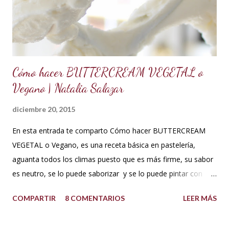
favorito. Se debe conservar en refrigeración y es mejor
utilizarlo cuando está fresco, es decir recién hecho, porque
contiene huevos y mantequilla. Crema d...
Cómo hacer BUTTERCREAM VEGETAL o
Vegano | Natalia Salazar
diciembre 20, 2015
En esta entrada te comparto Cómo hacer BUTTERCREAM
VEGETAL o Vegano, es una receta básica en pastelería,
aguanta todos los climas puesto que es más firme, su sabor
es neutro, se lo puede saborizar y se lo puede pintar con
colorantes de repostería sin problema. Puedes decorar con
COMPARTIR
8 COMENTARIOS
LEER MÁS
este cupcakes, pasteles y lo que te guste. INGREDIENTES:
500 g de azúcar impalpable o azúcar glass 1 taza de manteca