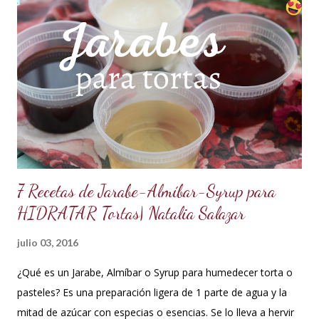
formas con el mismo resultado, obteniendo un Ganache, que
es una crema que tiene una parte de chocolate y otra parte
de crema de leche o nata, más información de lo que es un
ganache aquí en mi Blog. 😉 Ingredientes: (Proporción 3x1)
600 g de chocolate blanco (sucedáneo para resistir climas
cálidos) 200 g de crema para batir vegetal (crema para batir
para hacer Chantilly vegetal) Preparación: Coloca el chocolate
y...
7 Recetas de Jarabe-Almíbar-Syrup para
HIDRATAR Tortas| Natalia Salazar
julio 03, 2016
¿Qué es un Jarabe, Almíbar o Syrup para humedecer torta o
pasteles? Es una preparación ligera de 1 parte de agua y la
mitad de azúcar con especias o esencias. Se lo lleva a hervir