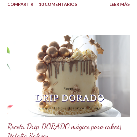
COMPARTIR
10 COMENTARIOS
LEER MÁS
con el azúcar. Reservar. Tamiza la harina con la maicena y
agregar sobre las yemas cremadas. Integrar completamente.
Luego agregar poco a poco la leche caliente hasta templar la
mezcla, sin dejar de batir. Una vez integrado todo llevar a
fuego bajo hasta que espese. No dejar de batir. Cuando haya
espesado sacar del fuego y dejar enfriar moviendo de
cuando en cuando. Se puede agregar una cucharada de
mantequilla para aportar más suavidad y sabor. Tips: Se
puede utilizar otra esencia o leche vegetal. Esta crema es
básica en la pastelería, sirve para rellenar tortas, tartas,
cakes, eclairs, cupcakes y más. Se la puede aromatizar con
otros extractos....
Receta Drip DORADO mágico para cakes|
Natalia Salazar