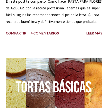
En este post te comparto Cómo hacer PASTA PARA FLORES
de AZÚCAR con la receta profesional, además que es súper
fácil si sigues las recomendaciones al pie de la letra. 😉 Esta
receta es buenísima y definitivamente tienes que probarla,
tus flores van a secar rápido, la masa es elástica, se estira
COMPARTIR
4 COMENTARIOS
LEER MÁS
súper fina y también soporta los climas más húmedos. Es
mucho mejor que la pasta de goma. Así que no esperes más
y a tomar nota! Ingredientes pasta para flores Pasta para
flores (para clima súper húmedo) INGREDIENTES: 500 g de
azúcar glass o impalpable 15 ml de CMC o Tylose 25 ml de
agua para hidratar la gelatina 1 sobrecito de gelatina sin
sabor o grenetina o 7 g. 10 g de merengue en polvo + 30 ml
de agua para hidratar. Nota: Si no se consigue se puede usar
1 clara de huevo pasteurizado, pero recomiendo mejor el
merengue en polvo, lo venden en tiendas de insumos
reposteros. 10 ml de glucosa o miel de maíz 15 ml de Crisco