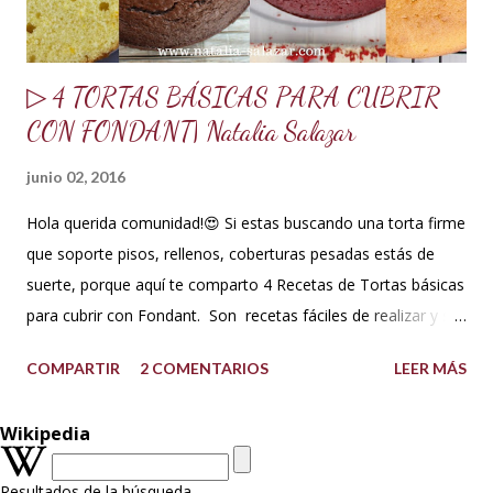
o ma...
▷ 4 TORTAS BÁSICAS PARA CUBRIR
CON FONDANT| Natalia Salazar
junio 02, 2016
Hola querida comunidad!😍 Si estas buscando una torta firme
que soporte pisos, rellenos, coberturas pesadas estás de
suerte, porque aquí te comparto 4 Recetas de Tortas básicas
para cubrir con Fondant. Son recetas fáciles de realizar y su
textura, consistencia y sabor te encantará. Además que te
COMPARTIR
2 COMENTARIOS
LEER MÁS
comparto dos versiones de la torta de vainilla, la primera con
aceite y la segunda con mantequilla. Soportan bien la
Wikipedia
cobertura de Fondant, butteercream, ganache y el montaje
de varios pisos. A las tortas con base de mantequilla las
Resultados de la búsqueda