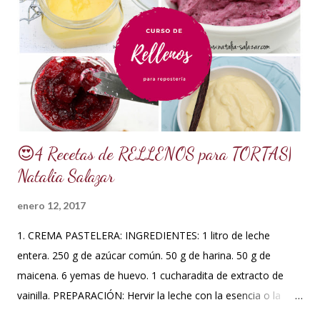
de manteca blanca hidrogenada tipo Crisco o 10 gramos *75
ml de agua o 5 cucharadas de 15 ml *Esencia de almendras
o al gusto *5 ml de VINAGRE BLANCO (opcional, funciona
como preservante) *1 cucharadita de Glicerina ( usar solo si
el clima es ...
😍4 Recetas de RELLENOS para TORTAS|
Natalia Salazar
enero 12, 2017
1. CREMA PASTELERA: INGREDIENTES: 1 litro de leche
entera. 250 g de azúcar común. 50 g de harina. 50 g de
maicena. 6 yemas de huevo. 1 cucharadita de extracto de
vainilla. PREPARACIÓN: Hervir la leche con la esencia o la
vaina de vainilla. A parte en un Bowl blanquear las yemas