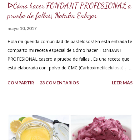
ᐅCómo hacer FONDANT PROFESIONAL a
prueba de fallas| Natalia Salazar
mayo 10, 2017
Hola mi querida comunidad de pastelosos! En esta entrada te
comparto mi receta especial de Cómo hacer FONDANT
PROFESIONAL casero a prueba de fallas . Es una receta que
está elaborada con polvo de CMC (Carboximetilcelulosa) y
goma Xantana que son estabilizantes alimentarios. Además
COMPARTIR
23 COMENTARIOS
LEER MÁS
que le aportan a la masa elasticidad, firmeza y le ayudan a
retener la humedad mejorando el secado. INGREDIENTES:
*1 kilo o 2.2 libras de Azúcar impalpable micro pulverizada o
glass de una buena calidad. *172 ml o 4 onzas de miel de
maíz o miel de Karo (1/2 taza). Y para climas cálidos usar
Glucosa, la misma cantidad. *7.5 ml de CMC o Tylose *2.5
ml de goma Xantana (Xanthan gum) *1 cucharada de 15 ml