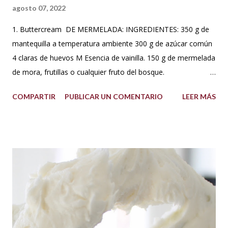
agosto 07, 2022
1. Buttercream DE MERMELADA: INGREDIENTES: 350 g de
mantequilla a temperatura ambiente 300 g de azúcar común
4 claras de huevos M Esencia de vainilla. 150 g de mermelada
de mora, frutillas o cualquier fruto del bosque.
PREPARACIÓN: Hacer un merengue suizo: Poner las claras de
COMPARTIR
PUBLICAR UN COMENTARIO
LEER MÁS
huevo en un tazón con los 300 g de azúcar a baño María .
Batir constantemente hasta que los cristales de azúcar estén
completamente derretidos y las claras cocidas. Una vez
derretidos retirar del fuego y batir a velocidad media hasta
que forme picos. A la mezcla agregar la mantequilla que debe
estar a temperatura ambiente, batir constantemente hasta
cremar y formar picos. Agregar la vainilla y la mermelada.
Batir hasta integrar. Se puede decorar cualquier tipo de
cupcakes o rellenar una torta o cubrir el cake tu sabor