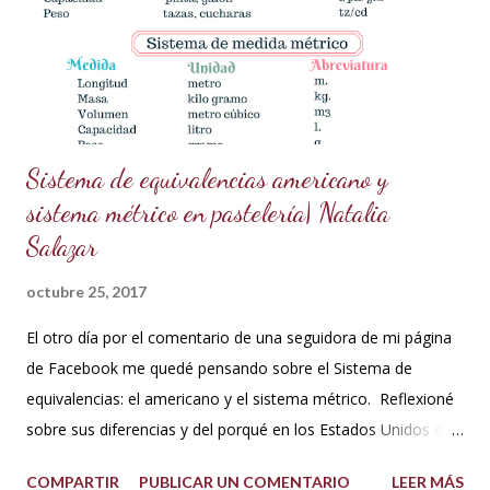
de chocolate (Si necesitas la receta, búscala aquí en mi blog
en publicaciones anteriores). ¿Cómo prepararlo? Prepara la
pasta dorada: En un recipiente pequeño,...
Sistema de equivalencias americano y
sistema métrico en pastelería| Natalia
Salazar
octubre 25, 2017
El otro día por el comentario de una seguidora de mi página
de Facebook me quedé pensando sobre el Sistema de
equivalencias: el americano y el sistema métrico. Reflexioné
sobre sus diferencias y del porqué en los Estados Unidos el
sistema de medida es diferente al resto del mundo. Así que
COMPARTIR
PUBLICAR UN COMENTARIO
LEER MÁS