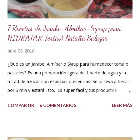
para hacer Chantilly vegetal) Preparación: Coloca el chocolate
y...
7 Recetas de Jarabe-Almíbar-Syrup para
HIDRATAR Tortas| Natalia Salazar
julio 03, 2016
¿Qué es un Jarabe, Almíbar o Syrup para humedecer torta o
pasteles? Es una preparación ligera de 1 parte de agua y la
mitad de azúcar con especias o esencias. Se lo lleva a hervir
por 5 min y estará listo. Es súper fácil y tus productos
quedarán increíbles si utilizas la cantidad recomendada. 😍
COMPARTIR
6 COMENTARIOS
LEER MÁS
USOS: Siempre que hacemos una torta cubierta
con fondant o cualquier otra cobertura es ideal hidratar las
capas con un jarabe o almíbar, ya que de esta forma la torta
no se secará con el paso del tiempo, la refrigeración o