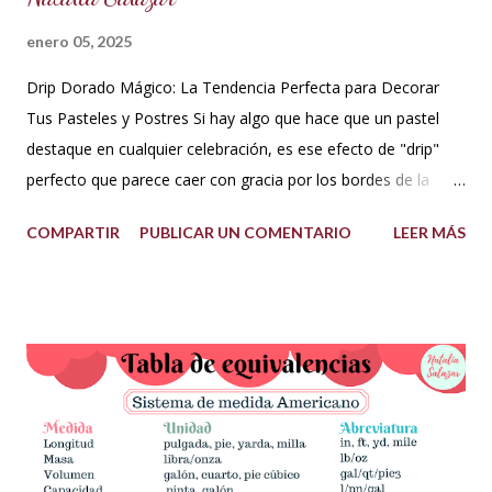
enero 05, 2025
Drip Dorado Mágico: La Tendencia Perfecta para Decorar
Tus Pasteles y Postres Si hay algo que hace que un pastel
destaque en cualquier celebración, es ese efecto de "drip"
perfecto que parece caer con gracia por los bordes de la
torta. Y si ese drip es dorado, la elegancia y el glamour están
COMPARTIR
PUBLICAR UN COMENTARIO
LEER MÁS
garantizados. Hoy te quiero compartir cómo hacer un drip
dorado mágico con pocos ingredientes, ideal para decorar
pasteles y postres como todo un profesional. ¡Esta tendencia
actual está conquistando la pastelería creativa! ✨✨ ¿Qué
necesitas? Los ingredientes son simples y fáciles de
conseguir: 60 g de azúcar glass (cernida para evitar grumos).
15 ml de vodka (puedes sustituirlo por licor transparente) 5 g
de polvo dorado de grado alimenticio (asegúrate de que sea
seguro para el consumo y de alta calidad). 150 g de ganache