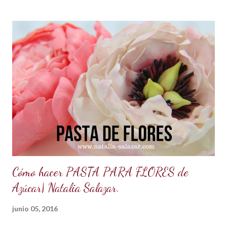
blanca tipo americana (Crisco,vegetalina, manteca
hidrogenada) 1/3 de taza leche vegetal o agua limpia Esencia
de vainilla al gusto. Colorantes en gel para repostería, si se
desea dar color. PREPARACIÓN: Cernir o tamizar el azúcar
glass. Colocar en un bowl o tazón la manteca blanca. Batir a
velocidad media e ir poniendo el azúcar poco a poco hasta
que este firme y esponjoso. Agregar un chorrito de esencia
de vainilla o al gusto. Finalmente agregar el color deseado.
TIPS : Si deseas que el buttercream vegetal sea más duro
porque el clima está muy c...
Cómo hacer PASTA PARA FLORES de
Azúcar| Natalia Salazar.
junio 05, 2016