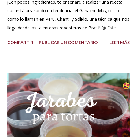
¡Con pocos ingredientes, te enseñaré a realizar una receta
que está arrasando en tendencia: el Ganache Mágico , o
como lo llaman en Perú, Chantilly Sólido, una técnica que nos
llega desde las talentosas reposteras de Brasil! 😍 Este
delicioso ganache ha ganado su nombre gracias a su
COMPARTIR
PUBLICAR UN COMENTARIO
LEER MÁS
propiedad de solidificarse al enfriarse, evitando así que se
pegue en las manos, lo que lo convierte en una opción ideal
para climas calurosos o tropicales. Además, su cremosidad y
sabor se mantienen intactos, haciendo de esta receta una
auténtica maravilla. Se lo puede preparar de diferentes
formas con el mismo resultado, obteniendo un Ganache, que
es una crema que tiene una parte de chocolate y otra parte
de crema de leche o nata, más información de lo que es un
ganache aquí en mi Blog. 😉 Ingredientes: (Proporción 3x1)
600 g de chocolate blanco (sucedáneo para resistir climas
cálidos) 200 g de crema para batir vegetal (crema para batir