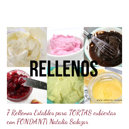
me dije: estos americanos son loquillos!!! Con todo esto
también pensé en mi misma y la verdad jamás me había
hecho problema con esto de usar los dos sistemas de
medida, más bien los he venido manejado desde que me
acuerdo, porque en los libros de repostería y tratados de
cocina de antes del milenio se utilizaba comúnmente el
sistema americano y no el métrico, o ambos como suelo
usarlo yo en mis recetas. En lo personal pienso que si soy
una pastelera debo manejar los dos sistemas de medidas
para así poder obtener los mejores resultados en mis
preparaciones y poder sacar con éxito cualquier receta. Así
que me fui a investigar y descubrí que los estado...
7 Rellenos Estables para TORTAS cubiertas
con FONDANT| Natalia Salazar