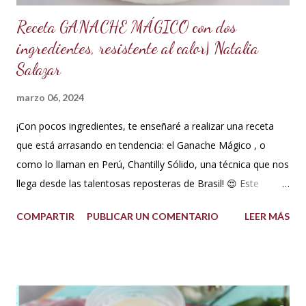
Receta GANACHE MÁGICO con dos
ingredientes, resistente al calor| Natalia
Salazar
marzo 06, 2024
¡Con pocos ingredientes, te enseñaré a realizar una receta
que está arrasando en tendencia: el Ganache Mágico , o
como lo llaman en Perú, Chantilly Sólido, una técnica que nos
llega desde las talentosas reposteras de Brasil! 😍 Este
delicioso ganache ha ganado su nombre gracias a su
COMPARTIR
PUBLICAR UN COMENTARIO
LEER MÁS
propiedad de solidificarse al enfriarse, evitando así que se
pegue en las manos, lo que lo convierte en una opción ideal
para climas calurosos o tropicales. Además, su cremosidad y
sabor se mantienen intactos, haciendo de esta receta una
auténtica maravilla. Se lo puede preparar de diferentes