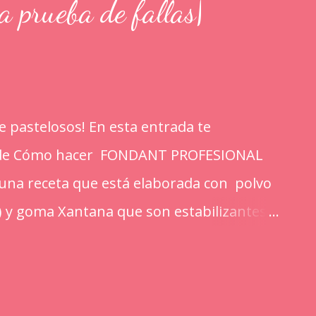
rueba de fallas|
 pastelosos! En esta entrada te
l de Cómo hacer FONDANT PROFESIONAL
s una receta que está elaborada con polvo
) y goma Xantana que son estabilizantes
portan a la masa elasticidad, firmeza y le
 mejorando el secado. INGREDIENTES: *1
mpalpable micro pulverizada o glass de una