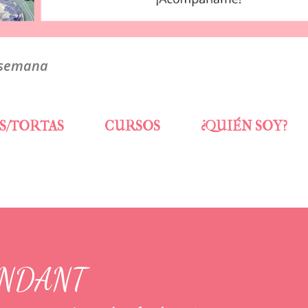
 semana
S/TORTAS
CURSOS
¿QUIÉN SOY?
ONDANT