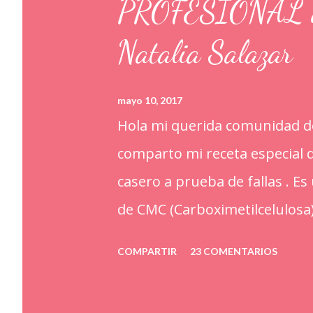
PROFESIONAL a p
Natalia Salazar
mayo 10, 2017
Hola mi querida comunidad de
comparto mi receta especia
casero a prueba de fallas . E
de CMC (Carboximetilcelulosa
alimentarios. Además que le a
COMPARTIR
23 COMENTARIOS
ayudan a retener la humedad
kilo o 2.2 libras de Azúcar i