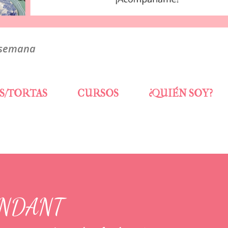
 semana
S/TORTAS
CURSOS
¿QUIÉN SOY?
ONDANT