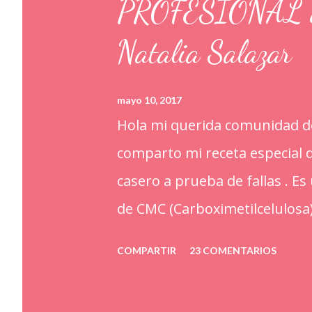
PROFESIONAL a p
Natalia Salazar
mayo 10, 2017
Hola mi querida comunidad de
comparto mi receta especia
casero a prueba de fallas . E
de CMC (Carboximetilcelulosa
alimentarios. Además que le a
COMPARTIR
23 COMENTARIOS
ayudan a retener la humedad
kilo o 2.2 libras de Azúcar i