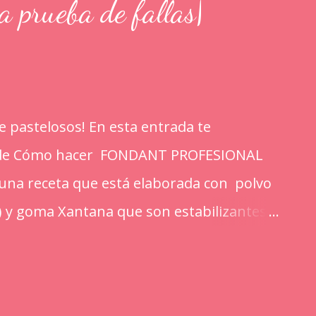
rueba de fallas|
 pastelosos! En esta entrada te
l de Cómo hacer FONDANT PROFESIONAL
s una receta que está elaborada con polvo
) y goma Xantana que son estabilizantes
portan a la masa elasticidad, firmeza y le
 mejorando el secado. INGREDIENTES: *1
mpalpable micro pulverizada o glass de una