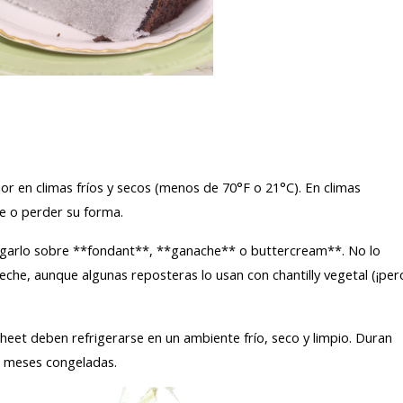
or en climas fríos y secos (menos de 70°F o 21°C). En climas
se o perder su forma.
garlo sobre **fondant**, **ganache** o buttercream**. No lo
eche, aunque algunas reposteras lo usan con chantilly vegetal (¡per
heet deben refrigerarse en un ambiente frío, seco y limpio. Duran
a 3 meses congeladas.