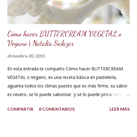
contiene huevos y mantequilla. Crema d...
Cómo hacer BUTTERCREAM VEGETAL o
Vegano | Natalia Salazar
diciembre 20, 2015
En esta entrada te comparto Cómo hacer BUTTERCREAM
VEGETAL o Vegano, es una receta básica en pastelería,
aguanta todos los climas puesto que es más firme, su sabor
es neutro, se lo puede saborizar y se lo puede pintar con
colorantes de repostería sin problema. Puedes decorar con
COMPARTIR
8 COMENTARIOS
LEER MÁS
este cupcakes, pasteles y lo que te guste. INGREDIENTES:
500 g de azúcar impalpable o azúcar glass 1 taza de manteca
blanca tipo americana (Crisco,vegetalina, manteca