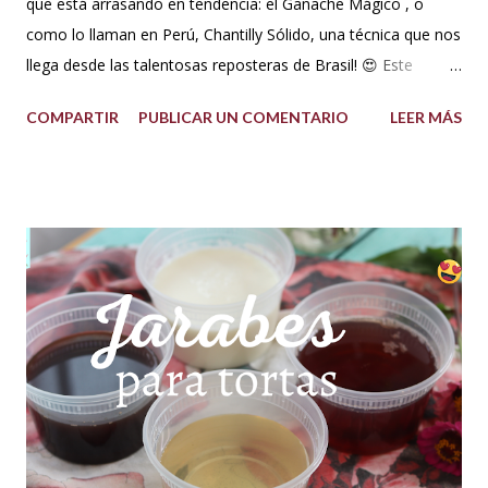
que está arrasando en tendencia: el Ganache Mágico , o
como lo llaman en Perú, Chantilly Sólido, una técnica que nos
llega desde las talentosas reposteras de Brasil! 😍 Este
delicioso ganache ha ganado su nombre gracias a su
COMPARTIR
PUBLICAR UN COMENTARIO
LEER MÁS
propiedad de solidificarse al enfriarse, evitando así que se
pegue en las manos, lo que lo convierte en una opción ideal
para climas calurosos o tropicales. Además, su cremosidad y
sabor se mantienen intactos, haciendo de esta receta una
auténtica maravilla. Se lo puede preparar de diferentes
formas con el mismo resultado, obteniendo un Ganache, que
es una crema que tiene una parte de chocolate y otra parte
de crema de leche o nata, más información de lo que es un
ganache aquí en mi Blog. 😉 Ingredientes: (Proporción 3x1)
600 g de chocolate blanco (sucedáneo para resistir climas
cálidos) 200 g de crema para batir vegetal (crema para batir
para hacer Chantilly vegetal) Preparación: Coloca el chocolate