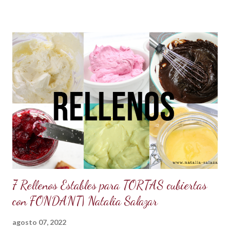
hecho problema con esto de usar los dos sistemas de
medida, más bien los he venido manejado desde que me
acuerdo, porque en los libros de repostería y tratados de
cocina de antes del milenio se utilizaba comúnmente el
sistema americano y no el métrico, o ambos como suelo
usarlo yo en mis recetas. En lo personal pienso que si soy
una pastelera debo manejar los dos sistemas de medidas
para así poder obtener los mejores resultados en mis
preparaciones y poder sacar con éxito cualquier receta. Así
que me fui a investigar y descubrí que los estado...
7 Rellenos Estables para TORTAS cubiertas
con FONDANT| Natalia Salazar
agosto 07, 2022