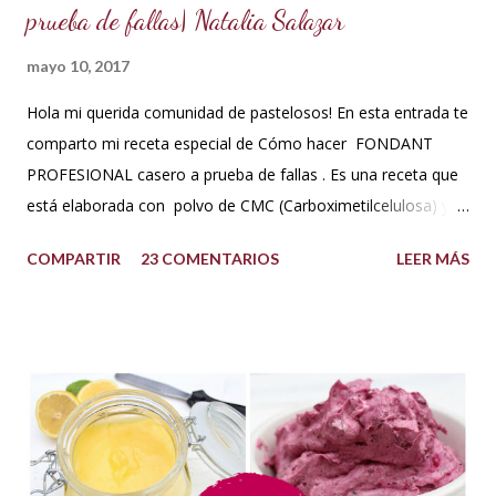
prueba de fallas| Natalia Salazar
mayo 10, 2017
Hola mi querida comunidad de pastelosos! En esta entrada te
comparto mi receta especial de Cómo hacer FONDANT
PROFESIONAL casero a prueba de fallas . Es una receta que
está elaborada con polvo de CMC (Carboximetilcelulosa) y
goma Xantana que son estabilizantes alimentarios. Además
COMPARTIR
23 COMENTARIOS
LEER MÁS
que le aportan a la masa elasticidad, firmeza y le ayudan a
retener la humedad mejorando el secado. INGREDIENTES:
*1 kilo o 2.2 libras de Azúcar impalpable micro pulverizada o
glass de una buena calidad. *172 ml o 4 onzas de miel de
maíz o miel de Karo (1/2 taza). Y para climas cálidos usar
Glucosa, la misma cantidad. *7.5 ml de CMC o Tylose *2.5
ml de goma Xantana (Xanthan gum) *1 cucharada de 15 ml
de manteca blanca hidrogenada tipo Crisco o 10 gramos *75