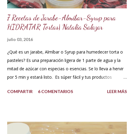
y...
7 Recetas de Jarabe-Almíbar-Syrup para
HIDRATAR Tortas| Natalia Salazar
julio 03, 2016
¿Qué es un Jarabe, Almíbar o Syrup para humedecer torta o
pasteles? Es una preparación ligera de 1 parte de agua y la
mitad de azúcar con especias o esencias. Se lo lleva a hervir
por 5 min y estará listo. Es súper fácil y tus productos
quedarán increíbles si utilizas la cantidad recomendada. 😍
COMPARTIR
6 COMENTARIOS
LEER MÁS
USOS: Siempre que hacemos una torta cubierta
con fondant o cualquier otra cobertura es ideal hidratar las
capas con un jarabe o almíbar, ya que de esta forma la torta
no se secará con el paso del tiempo, la refrigeración o
porque el producto estaba muy seco al salir del horno o