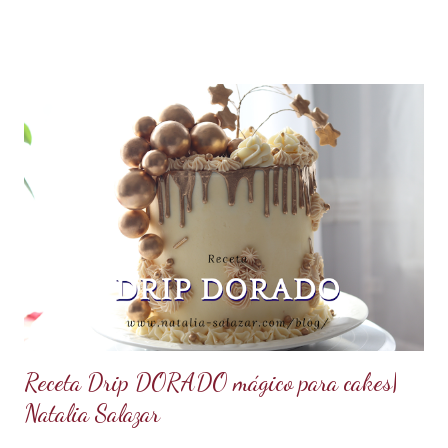
agregar sobre las yemas cremadas. Integrar completamente.
Luego agregar poco a poco la leche caliente hasta templar la
mezcla, sin dejar de batir. Una vez integrado todo llevar a
fuego bajo hasta que espese. No dejar de batir. Cuando haya
espesado sacar del fuego y dejar enfriar moviendo de
cuando en cuando. Se puede agregar una cucharada de
mantequilla para aportar más suavidad y sabor. Tips: Se
puede utilizar otra esencia o leche vegetal. Esta crema es
básica en la pastelería, sirve para rellenar tortas, tartas,
cakes, eclairs, cupcakes y más. Se la puede aromatizar con
otros extractos....
Receta Drip DORADO mágico para cakes|
Natalia Salazar