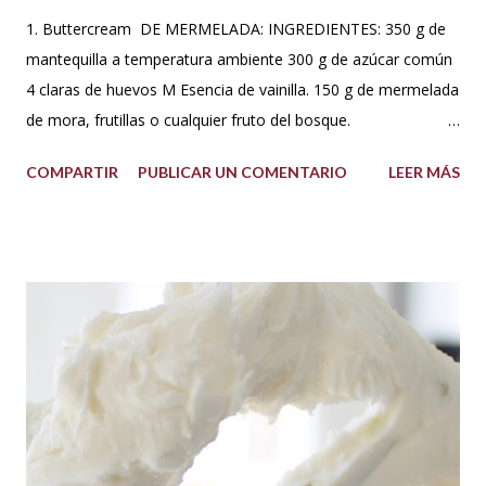
1. Buttercream DE MERMELADA: INGREDIENTES: 350 g de
mantequilla a temperatura ambiente 300 g de azúcar común
4 claras de huevos M Esencia de vainilla. 150 g de mermelada
de mora, frutillas o cualquier fruto del bosque.
PREPARACIÓN: Hacer un merengue suizo: Poner las claras de
COMPARTIR
PUBLICAR UN COMENTARIO
LEER MÁS
huevo en un tazón con los 300 g de azúcar a baño María .
Batir constantemente hasta que los cristales de azúcar estén
completamente derretidos y las claras cocidas. Una vez
derretidos retirar del fuego y batir a velocidad media hasta
que forme picos. A la mezcla agregar la mantequilla que debe
estar a temperatura ambiente, batir constantemente hasta
cremar y formar picos. Agregar la vainilla y la mermelada.
Batir hasta integrar. Se puede decorar cualquier tipo de
cupcakes o rellenar una torta o cubrir el cake tu sabor
favorito. Se debe conservar en refrigeración y es mejor
utilizarlo cuando está fresco, es decir recién hecho, porque