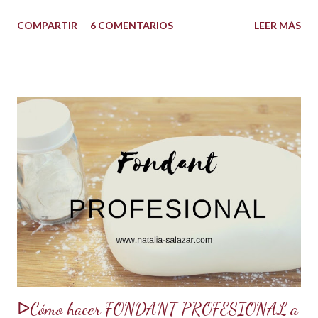
quedarán increíbles si utilizas la cantidad recomendada. 😍
COMPARTIR
6 COMENTARIOS
LEER MÁS
USOS: Siempre que hacemos una torta cubierta
con fondant o cualquier otra cobertura es ideal hidratar las
capas con un jarabe o almíbar, ya que de esta forma la torta
no se secará con el paso del tiempo, la refrigeración o
porque el producto estaba muy seco al salir del horno o
porque la receta era básica como suelen ser los bizcochuelos
de batido liviano como el Genovés, Angel cake, etc. Así tus
tortas y pasteles te quedarán húmedos y mucho más
sabrosos. Los jarabes pueden ser de diferentes sabores, de
acuerdo a los ingredientes que usemos. Aquí te comparto
una...
ᐅCómo hacer FONDANT PROFESIONAL a