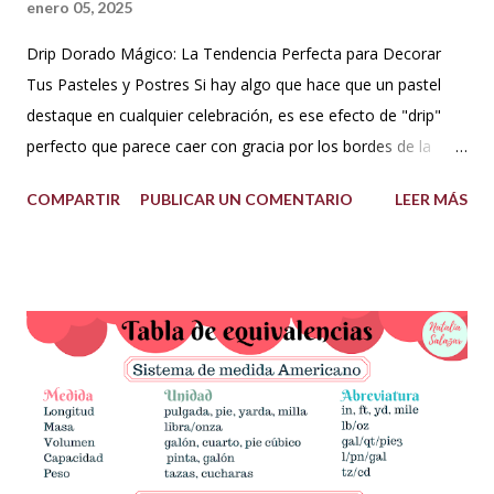
enero 05, 2025
Drip Dorado Mágico: La Tendencia Perfecta para Decorar
Tus Pasteles y Postres Si hay algo que hace que un pastel
destaque en cualquier celebración, es ese efecto de "drip"
perfecto que parece caer con gracia por los bordes de la
torta. Y si ese drip es dorado, la elegancia y el glamour están
COMPARTIR
PUBLICAR UN COMENTARIO
LEER MÁS
garantizados. Hoy te quiero compartir cómo hacer un drip
dorado mágico con pocos ingredientes, ideal para decorar
pasteles y postres como todo un profesional. ¡Esta tendencia
actual está conquistando la pastelería creativa! ✨✨ ¿Qué
necesitas? Los ingredientes son simples y fáciles de
conseguir: 60 g de azúcar glass (cernida para evitar grumos).
15 ml de vodka (puedes sustituirlo por licor transparente) 5 g
de polvo dorado de grado alimenticio (asegúrate de que sea
seguro para el consumo y de alta calidad). 150 g de ganache
de chocolate (Si necesitas la receta, búscala aquí en mi blog