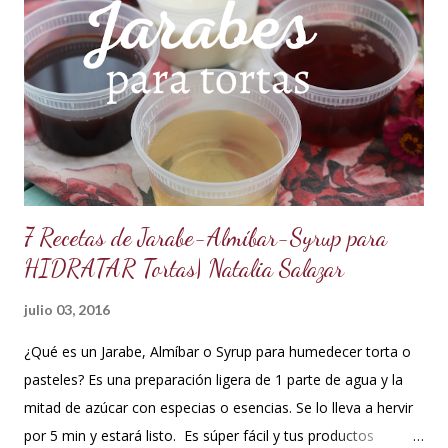
es una crema que tiene una parte de chocolate y otra parte
de crema de leche o nata, más información de lo que es un
ganache aquí en mi Blog. 😉 Ingredientes: (Proporción 3x1)
600 g de chocolate blanco (sucedáneo para resistir climas
cálidos) 200 g de crema para batir vegetal (crema para batir
para hacer Chantilly vegetal) Preparación: Coloca el chocolate
y...
7 Recetas de Jarabe-Almíbar-Syrup para
HIDRATAR Tortas| Natalia Salazar
julio 03, 2016
¿Qué es un Jarabe, Almíbar o Syrup para humedecer torta o
pasteles? Es una preparación ligera de 1 parte de agua y la
mitad de azúcar con especias o esencias. Se lo lleva a hervir
por 5 min y estará listo. Es súper fácil y tus productos