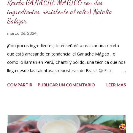
Receta GANACHE MÁGICO con dos
ingredientes, resistente al calor| Natalia
Salazar
marzo 06, 2024
¡Con pocos ingredientes, te enseñaré a realizar una receta
que está arrasando en tendencia: el Ganache Mágico , o
como lo llaman en Perú, Chantilly Sólido, una técnica que nos
llega desde las talentosas reposteras de Brasil! 😍 Este
delicioso ganache ha ganado su nombre gracias a su
COMPARTIR
PUBLICAR UN COMENTARIO
LEER MÁS
propiedad de solidificarse al enfriarse, evitando así que se
pegue en las manos, lo que lo convierte en una opción ideal
para climas calurosos o tropicales. Además, su cremosidad y
sabor se mantienen intactos, haciendo de esta receta una
auténtica maravilla. Se lo puede preparar de diferentes
formas con el mismo resultado, obteniendo un Ganache, que