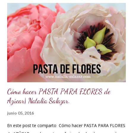
hidrogenada) 1/3 de taza leche vegetal o agua limpia Esencia
de vainilla al gusto. Colorantes en gel para repostería, si se
desea dar color. PREPARACIÓN: Cernir o tamizar el azúcar
glass. Colocar en un bowl o tazón la manteca blanca. Batir a
velocidad media e ir poniendo el azúcar poco a poco hasta
que este firme y esponjoso. Agregar un chorrito de esencia
de vainilla o al gusto. Finalmente agregar el color deseado.
TIPS : Si deseas que el buttercream vegetal sea más duro
porque el clima está muy c...
Cómo hacer PASTA PARA FLORES de
Azúcar| Natalia Salazar.
junio 05, 2016
En este post te comparto Cómo hacer PASTA PARA FLORES