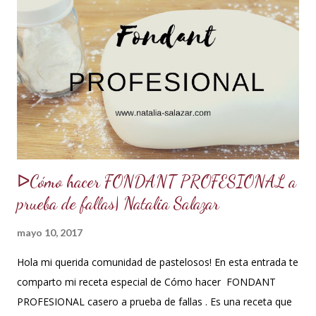
porque la receta era básica como suelen ser los bizcochuelos
de batido liviano como el Genovés, Angel cake, etc. Así tus
tortas y pasteles te quedarán húmedos y mucho más
sabrosos. Los jarabes pueden ser de diferentes sabores, de
acuerdo a los ingredientes que usemos. Aquí te comparto
una...
ᐅCómo hacer FONDANT PROFESIONAL a
prueba de fallas| Natalia Salazar
mayo 10, 2017
Hola mi querida comunidad de pastelosos! En esta entrada te
comparto mi receta especial de Cómo hacer FONDANT
PROFESIONAL casero a prueba de fallas . Es una receta que