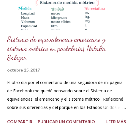
en publicaciones anteriores). ¿Cómo prepararlo? Prepara la
pasta dorada: En un recipiente pequeño,...
Sistema de equivalencias americano y
sistema métrico en pastelería| Natalia
Salazar
octubre 25, 2017
El otro día por el comentario de una seguidora de mi página
de Facebook me quedé pensando sobre el Sistema de
equivalencias: el americano y el sistema métrico. Reflexioné
sobre sus diferencias y del porqué en los Estados Unidos el
sistema de medida es diferente al resto del mundo. Así que
COMPARTIR
PUBLICAR UN COMENTARIO
LEER MÁS
me dije: estos americanos son loquillos!!! Con todo esto
también pensé en mi misma y la verdad jamás me había