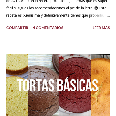
de AZÚCAR con la receta profesional, además que es súper
fácil si sigues las recomendaciones al pie de la letra. 😉 Esta
receta es buenísima y definitivamente tienes que probarla,
tus flores van a secar rápido, la masa es elástica, se estira
COMPARTIR
4 COMENTARIOS
LEER MÁS
súper fina y también soporta los climas más húmedos. Es
mucho mejor que la pasta de goma. Así que no esperes más
y a tomar nota! Ingredientes pasta para flores Pasta para
flores (para clima súper húmedo) INGREDIENTES: 500 g de
azúcar glass o impalpable 15 ml de CMC o Tylose 25 ml de
agua para hidratar la gelatina 1 sobrecito de gelatina sin
sabor o grenetina o 7 g. 10 g de merengue en polvo + 30 ml
de agua para hidratar. Nota: Si no se consigue se puede usar
1 clara de huevo pasteurizado, pero recomiendo mejor el
merengue en polvo, lo venden en tiendas de insumos
reposteros. 10 ml de glucosa o miel de maíz 15 ml de Crisco
o ma...