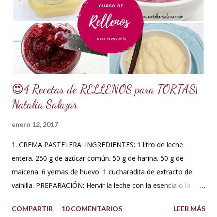
ml de agua o 5 cucharadas de 15 ml *Esencia de almendras
o al gusto *5 ml de VINAGRE BLANCO (opcional, funciona
como preservante) *1 cucharadita de Glicerina ( usar solo si
el clima es ...
😍4 Recetas de RELLENOS para TORTAS|
Natalia Salazar
enero 12, 2017
1. CREMA PASTELERA: INGREDIENTES: 1 litro de leche
entera. 250 g de azúcar común. 50 g de harina. 50 g de
maicena. 6 yemas de huevo. 1 cucharadita de extracto de
vainilla. PREPARACIÓN: Hervir la leche con la esencia o la
vaina de vainilla. A parte en un Bowl blanquear las yemas
COMPARTIR
10 COMENTARIOS
LEER MÁS
con el azúcar. Reservar. Tamiza la harina con la maicena y