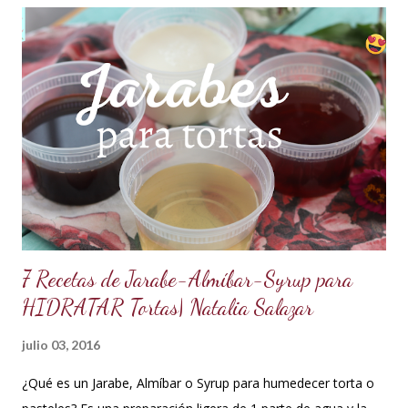
auténtica maravilla. Se lo puede preparar de diferentes
formas con el mismo resultado, obteniendo un Ganache, que
es una crema que tiene una parte de chocolate y otra parte
de crema de leche o nata, más información de lo que es un
ganache aquí en mi Blog. 😉 Ingredientes: (Proporción 3x1)
600 g de chocolate blanco (sucedáneo para resistir climas
cálidos) 200 g de crema para batir vegetal (crema para batir
para hacer Chantilly vegetal) Preparación: Coloca el chocolate
y...
7 Recetas de Jarabe-Almíbar-Syrup para
HIDRATAR Tortas| Natalia Salazar
julio 03, 2016
¿Qué es un Jarabe, Almíbar o Syrup para humedecer torta o