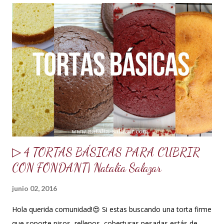
azúcar glass o impalpable 15 ml de CMC o Tylose 25 ml de
agua para hidratar la gelatina 1 sobrecito de gelatina sin
sabor o grenetina o 7 g. 10 g de merengue en polvo + 30 ml
de agua para hidratar. Nota: Si no se consigue se puede usar
1 clara de huevo pasteurizado, pero recomiendo mejor el
merengue en polvo, lo venden en tiendas de insumos
reposteros. 10 ml de glucosa o miel de maíz 15 ml de Crisco
o ma...
▷ 4 TORTAS BÁSICAS PARA CUBRIR
CON FONDANT| Natalia Salazar
junio 02, 2016
Hola querida comunidad!😍 Si estas buscando una torta firme
que soporte pisos, rellenos, coberturas pesadas estás de