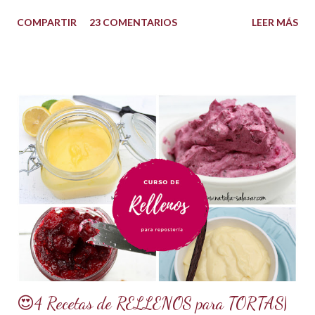
goma Xantana que son estabilizantes alimentarios. Además
COMPARTIR
23 COMENTARIOS
LEER MÁS
que le aportan a la masa elasticidad, firmeza y le ayudan a
retener la humedad mejorando el secado. INGREDIENTES:
*1 kilo o 2.2 libras de Azúcar impalpable micro pulverizada o
glass de una buena calidad. *172 ml o 4 onzas de miel de
maíz o miel de Karo (1/2 taza). Y para climas cálidos usar
Glucosa, la misma cantidad. *7.5 ml de CMC o Tylose *2.5
ml de goma Xantana (Xanthan gum) *1 cucharada de 15 ml
de manteca blanca hidrogenada tipo Crisco o 10 gramos *75
ml de agua o 5 cucharadas de 15 ml *Esencia de almendras
o al gusto *5 ml de VINAGRE BLANCO (opcional, funciona
como preservante) *1 cucharadita de Glicerina ( usar solo si
el clima es ...
😍4 Recetas de RELLENOS para TORTAS|