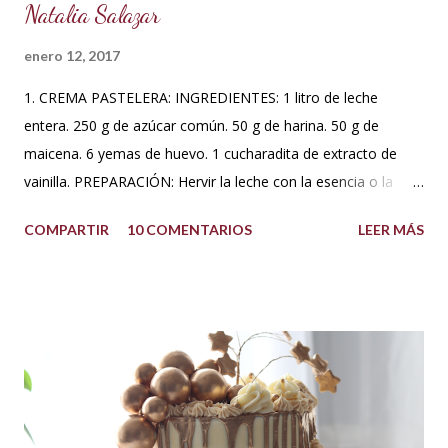
Natalia Salazar
enero 12, 2017
1. CREMA PASTELERA: INGREDIENTES: 1 litro de leche
entera. 250 g de azúcar común. 50 g de harina. 50 g de
maicena. 6 yemas de huevo. 1 cucharadita de extracto de
vainilla. PREPARACIÓN: Hervir la leche con la esencia o la
vaina de vainilla. A parte en un Bowl blanquear las yemas
COMPARTIR
10 COMENTARIOS
LEER MÁS
con el azúcar. Reservar. Tamiza la harina con la maicena y
agregar sobre las yemas cremadas. Integrar completamente.
Luego agregar poco a poco la leche caliente hasta templar la
mezcla, sin dejar de batir. Una vez integrado todo llevar a
fuego bajo hasta que espese. No dejar de batir. Cuando haya
espesado sacar del fuego y dejar enfriar moviendo de
cuando en cuando. Se puede agregar una cucharada de
mantequilla para aportar más suavidad y sabor. Tips: Se