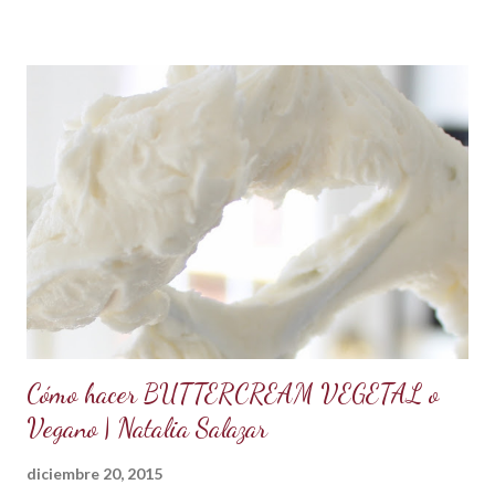
completamente derretidos y las claras cocidas. Una vez
derretidos retirar del fuego y batir a velocidad media hasta
que forme picos. A la mezcla agregar la mantequilla que debe
estar a temperatura ambiente, batir constantemente hasta
cremar y formar picos. Agregar la vainilla y la mermelada.
Batir hasta integrar. Se puede decorar cualquier tipo de
cupcakes o rellenar una torta o cubrir el cake tu sabor
favorito. Se debe conservar en refrigeración y es mejor
utilizarlo cuando está fresco, es decir recién hecho, porque
contiene huevos y mantequilla. Crema d...
Cómo hacer BUTTERCREAM VEGETAL o
Vegano | Natalia Salazar
diciembre 20, 2015