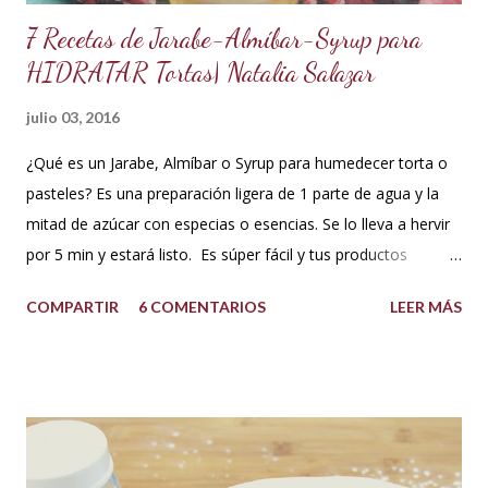
7 Recetas de Jarabe-Almíbar-Syrup para
HIDRATAR Tortas| Natalia Salazar
julio 03, 2016
¿Qué es un Jarabe, Almíbar o Syrup para humedecer torta o
pasteles? Es una preparación ligera de 1 parte de agua y la
mitad de azúcar con especias o esencias. Se lo lleva a hervir
por 5 min y estará listo. Es súper fácil y tus productos
quedarán increíbles si utilizas la cantidad recomendada. 😍
COMPARTIR
6 COMENTARIOS
LEER MÁS
USOS: Siempre que hacemos una torta cubierta
con fondant o cualquier otra cobertura es ideal hidratar las
capas con un jarabe o almíbar, ya que de esta forma la torta
no se secará con el paso del tiempo, la refrigeración o
porque el producto estaba muy seco al salir del horno o
porque la receta era básica como suelen ser los bizcochuelos