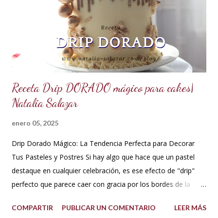
puede utilizar otra esencia o leche vegetal. Esta crema es
básica en la pastelería, sirve para rellenar tortas, tartas,
cakes, eclairs, cupcakes y más. Se la puede aromatizar con
otros extractos....
Receta Drip DORADO mágico para cakes|
Natalia Salazar
enero 05, 2025
Drip Dorado Mágico: La Tendencia Perfecta para Decorar
Tus Pasteles y Postres Si hay algo que hace que un pastel
destaque en cualquier celebración, es ese efecto de "drip"
perfecto que parece caer con gracia por los bordes de la
torta. Y si ese drip es dorado, la elegancia y el glamour están
COMPARTIR
PUBLICAR UN COMENTARIO
LEER MÁS
garantizados. Hoy te quiero compartir cómo hacer un drip