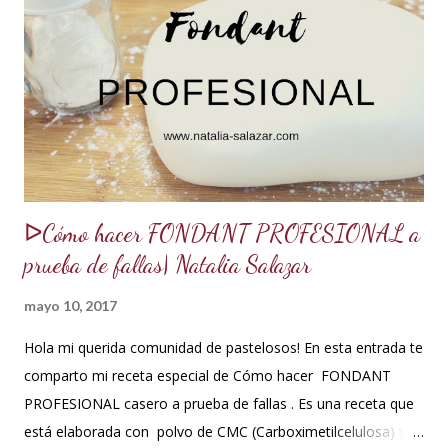
de batido liviano como el Genovés, Angel cake, etc. Así tus
tortas y pasteles te quedarán húmedos y mucho más
sabrosos. Los jarabes pueden ser de diferentes sabores, de
acuerdo a los ingredientes que usemos. Aquí te comparto
una...
ᐅCómo hacer FONDANT PROFESIONAL a
prueba de fallas| Natalia Salazar
mayo 10, 2017
Hola mi querida comunidad de pastelosos! En esta entrada te
comparto mi receta especial de Cómo hacer FONDANT
PROFESIONAL casero a prueba de fallas . Es una receta que
está elaborada con polvo de CMC (Carboximetilcelulosa) y