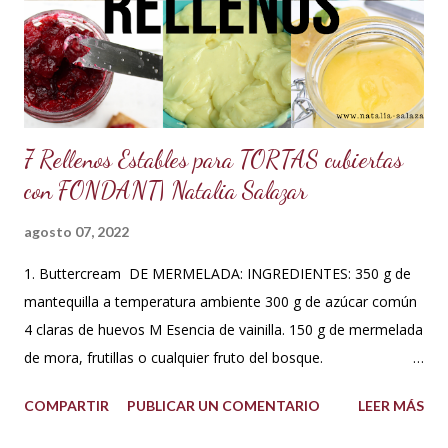
para así poder obtener los mejores resultados en mis
preparaciones y poder sacar con éxito cualquier receta. Así
que me fui a investigar y descubrí que los estado...
7 Rellenos Estables para TORTAS cubiertas
con FONDANT| Natalia Salazar
agosto 07, 2022
1. Buttercream DE MERMELADA: INGREDIENTES: 350 g de
mantequilla a temperatura ambiente 300 g de azúcar común
4 claras de huevos M Esencia de vainilla. 150 g de mermelada
de mora, frutillas o cualquier fruto del bosque.
PREPARACIÓN: Hacer un merengue suizo: Poner las claras de
COMPARTIR
PUBLICAR UN COMENTARIO
LEER MÁS
huevo en un tazón con los 300 g de azúcar a baño María .
Batir constantemente hasta que los cristales de azúcar estén