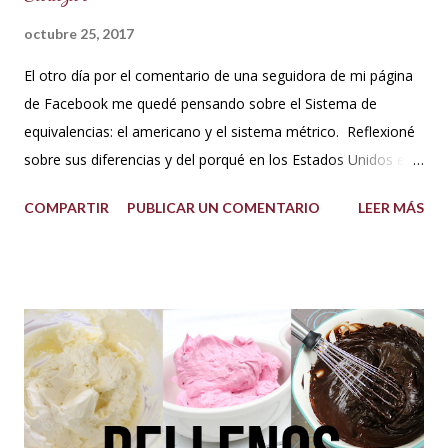
octubre 25, 2017
El otro día por el comentario de una seguidora de mi página
de Facebook me quedé pensando sobre el Sistema de
equivalencias: el americano y el sistema métrico. Reflexioné
sobre sus diferencias y del porqué en los Estados Unidos el
sistema de medida es diferente al resto del mundo. Así que
COMPARTIR
PUBLICAR UN COMENTARIO
LEER MÁS
me dije: estos americanos son loquillos!!! Con todo esto
también pensé en mi misma y la verdad jamás me había
hecho problema con esto de usar los dos sistemas de
medida, más bien los he venido manejado desde que me
acuerdo, porque en los libros de repostería y tratados de
cocina de antes del milenio se utilizaba comúnmente el
sistema americano y no el métrico, o ambos como suelo
usarlo yo en mis recetas. En lo personal pienso que si soy
una pastelera debo manejar los dos sistemas de medidas