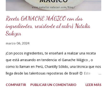
Receta GANACHE MÁGICO con dos
ingredientes, resistente al calor| Natalia
Salazar
marzo 06, 2024
¡Con pocos ingredientes, te enseñaré a realizar una receta
que está arrasando en tendencia: el Ganache Mágico , o
como lo llaman en Perú, Chantilly Sólido, una técnica que nos
llega desde las talentosas reposteras de Brasil! 😍 Este
delicioso ganache ha ganado su nombre gracias a su
COMPARTIR
PUBLICAR UN COMENTARIO
LEER MÁS
propiedad de solidificarse al enfriarse, evitando así que se
pegue en las manos, lo que lo convierte en una opción ideal
para climas calurosos o tropicales. Además, su cremosidad y
sabor se mantienen intactos, haciendo de esta receta una