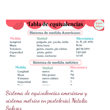
dorado mágico con pocos ingredientes, ideal para decorar
pasteles y postres como todo un profesional. ¡Esta tendencia
actual está conquistando la pastelería creativa! ✨✨ ¿Qué
necesitas? Los ingredientes son simples y fáciles de
conseguir: 60 g de azúcar glass (cernida para evitar grumos).
15 ml de vodka (puedes sustituirlo por licor transparente) 5 g
de polvo dorado de grado alimenticio (asegúrate de que sea
seguro para el consumo y de alta calidad). 150 g de ganache
de chocolate (Si necesitas la receta, búscala aquí en mi blog
en publicaciones anteriores). ¿Cómo prepararlo? Prepara la
pasta dorada: En un recipiente pequeño,...
Sistema de equivalencias americano y
sistema métrico en pastelería| Natalia
Salazar