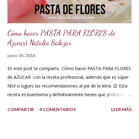
porque el clima está muy c...
Cómo hacer PASTA PARA FLORES de
Azúcar| Natalia Salazar.
junio 05, 2016
En este post te comparto Cómo hacer PASTA PARA FLORES
de AZÚCAR con la receta profesional, además que es súper
fácil si sigues las recomendaciones al pie de la letra. 😉 Esta
receta es buenísima y definitivamente tienes que probarla,
tus flores van a secar rápido, la masa es elástica, se estira
COMPARTIR
4 COMENTARIOS
LEER MÁS
súper fina y también soporta los climas más húmedos. Es
mucho mejor que la pasta de goma. Así que no esperes más
y a tomar nota! Ingredientes pasta para flores Pasta para
flores (para clima súper húmedo) INGREDIENTES: 500 g de