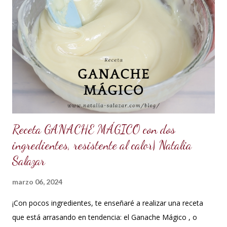
Glucosa, la misma cantidad. *7.5 ml de CMC o Tylose *2.5
ml de goma Xantana (Xanthan gum) *1 cucharada de 15 ml
de manteca blanca hidrogenada tipo Crisco o 10 gramos *75
ml de agua o 5 cucharadas de 15 ml *Esencia de almendras
o al gusto *5 ml de VINAGRE BLANCO (opcional, funciona
como preservante) *1 cucharadita de Glicerina ( usar solo si
el clima es ...
Receta GANACHE MÁGICO con dos
ingredientes, resistente al calor| Natalia
Salazar
marzo 06, 2024
¡Con pocos ingredientes, te enseñaré a realizar una receta
que está arrasando en tendencia: el Ganache Mágico , o