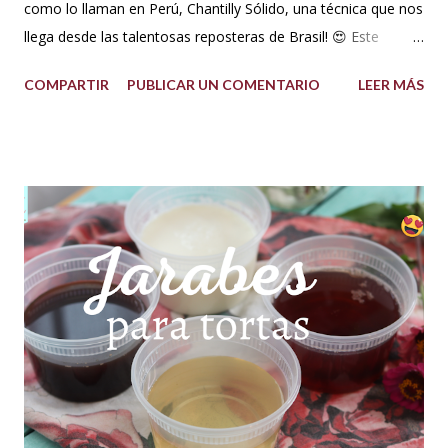
como lo llaman en Perú, Chantilly Sólido, una técnica que nos
llega desde las talentosas reposteras de Brasil! 😍 Este
delicioso ganache ha ganado su nombre gracias a su
COMPARTIR
PUBLICAR UN COMENTARIO
LEER MÁS
propiedad de solidificarse al enfriarse, evitando así que se
pegue en las manos, lo que lo convierte en una opción ideal
para climas calurosos o tropicales. Además, su cremosidad y
sabor se mantienen intactos, haciendo de esta receta una
auténtica maravilla. Se lo puede preparar de diferentes
formas con el mismo resultado, obteniendo un Ganache, que
es una crema que tiene una parte de chocolate y otra parte
de crema de leche o nata, más información de lo que es un
ganache aquí en mi Blog. 😉 Ingredientes: (Proporción 3x1)
600 g de chocolate blanco (sucedáneo para resistir climas
cálidos) 200 g de crema para batir vegetal (crema para batir
para hacer Chantilly vegetal) Preparación: Coloca el chocolate
y...