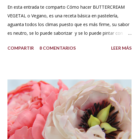
En esta entrada te comparto Cómo hacer BUTTERCREAM
VEGETAL o Vegano, es una receta básica en pastelería,
aguanta todos los climas puesto que es más firme, su sabor
es neutro, se lo puede saborizar y se lo puede pintar con
colorantes de repostería sin problema. Puedes decorar con
COMPARTIR
8 COMENTARIOS
LEER MÁS
este cupcakes, pasteles y lo que te guste. INGREDIENTES:
500 g de azúcar impalpable o azúcar glass 1 taza de manteca
blanca tipo americana (Crisco,vegetalina, manteca
hidrogenada) 1/3 de taza leche vegetal o agua limpia Esencia
de vainilla al gusto. Colorantes en gel para repostería, si se
desea dar color. PREPARACIÓN: Cernir o tamizar el azúcar
glass. Colocar en un bowl o tazón la manteca blanca. Batir a
velocidad media e ir poniendo el azúcar poco a poco hasta
que este firme y esponjoso. Agregar un chorrito de esencia
de vainilla o al gusto. Finalmente agregar el color deseado.
TIPS : Si deseas que el buttercream vegetal sea más duro