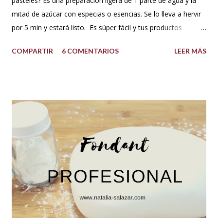
pasteles? Es una preparación ligera de 1 parte de agua y la
mitad de azúcar con especias o esencias. Se lo lleva a hervir
por 5 min y estará listo. Es súper fácil y tus productos
quedarán increíbles si utilizas la cantidad recomendada. 😍
COMPARTIR
6 COMENTARIOS
LEER MÁS
USOS: Siempre que hacemos una torta cubierta
con fondant o cualquier otra cobertura es ideal hidratar las
capas con un jarabe o almíbar, ya que de esta forma la torta
no se secará con el paso del tiempo, la refrigeración o
porque el producto estaba muy seco al salir del horno o
porque la receta era básica como suelen ser los bizcochuelos
de batido liviano como el Genovés, Angel cake, etc. Así tus
tortas y pasteles te quedarán húmedos y mucho más
sabrosos. Los jarabes pueden ser de diferentes sabores, de
acuerdo a los ingredientes que usemos. Aquí te comparto
una...