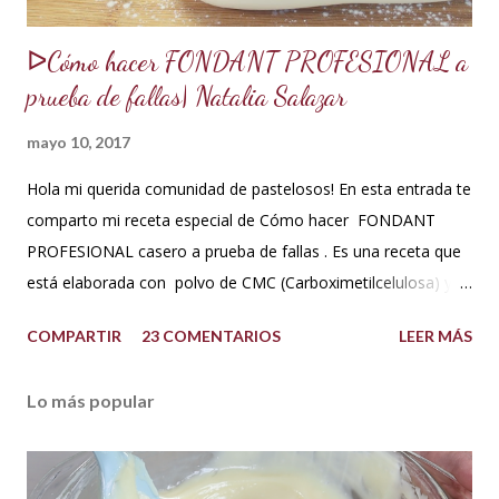
ᐅCómo hacer FONDANT PROFESIONAL a
prueba de fallas| Natalia Salazar
mayo 10, 2017
Hola mi querida comunidad de pastelosos! En esta entrada te
comparto mi receta especial de Cómo hacer FONDANT
PROFESIONAL casero a prueba de fallas . Es una receta que
está elaborada con polvo de CMC (Carboximetilcelulosa) y
goma Xantana que son estabilizantes alimentarios. Además
COMPARTIR
23 COMENTARIOS
LEER MÁS
que le aportan a la masa elasticidad, firmeza y le ayudan a
retener la humedad mejorando el secado. INGREDIENTES:
Lo más popular
*1 kilo o 2.2 libras de Azúcar impalpable micro pulverizada o
glass de una buena calidad. *172 ml o 4 onzas de miel de
maíz o miel de Karo (1/2 taza). Y para climas cálidos usar