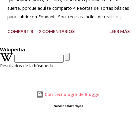
suerte, porque aquí te comparto 4 Recetas de Tortas básicas
para cubrir con Fondant. Son recetas fáciles de realizar y su
textura, consistencia y sabor te encantará. Además que te
COMPARTIR
2 COMENTARIOS
LEER MÁS
comparto dos versiones de la torta de vainilla, la primera con
aceite y la segunda con mantequilla. Soportan bien la
Wikipedia
cobertura de Fondant, butteercream, ganache y el montaje
de varios pisos. A las tortas con base de mantequilla las
Resultados de la búsqueda
puedes tallar porque la textura es compacta al ser BATIDOS
PESADOS. Así que te invito a que las realices, manos a la
obra!😉😋 TORTA DE VAINILLA CON ACEITE Preparación: 30
minutos Horneado: 30 minutos Porciones: 18-20 Molde: 20
Con tecnología de Blogger
cm x 5 cm o (8") / o 4 moldes de 15 cm x 5 cm de alto (6")
nataliasalazarbyda
INGREDIENTES: 350 g de harina sin preparar para todo uso
(All purpose) 50 g de maicena 5 huevos (M) 250 ml de ac...