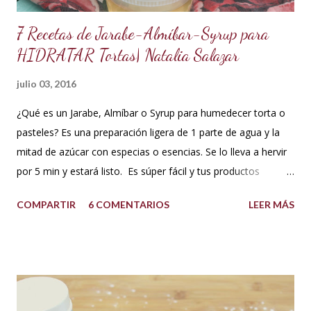
7 Recetas de Jarabe-Almíbar-Syrup para
HIDRATAR Tortas| Natalia Salazar
julio 03, 2016
¿Qué es un Jarabe, Almíbar o Syrup para humedecer torta o
pasteles? Es una preparación ligera de 1 parte de agua y la
mitad de azúcar con especias o esencias. Se lo lleva a hervir
por 5 min y estará listo. Es súper fácil y tus productos
quedarán increíbles si utilizas la cantidad recomendada. 😍
COMPARTIR
6 COMENTARIOS
LEER MÁS
USOS: Siempre que hacemos una torta cubierta
con fondant o cualquier otra cobertura es ideal hidratar las
capas con un jarabe o almíbar, ya que de esta forma la torta
no se secará con el paso del tiempo, la refrigeración o
porque el producto estaba muy seco al salir del horno o
porque la receta era básica como suelen ser los bizcochuelos