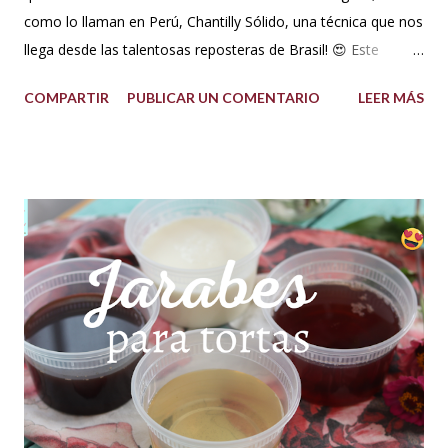
como lo llaman en Perú, Chantilly Sólido, una técnica que nos
llega desde las talentosas reposteras de Brasil! 😍 Este
delicioso ganache ha ganado su nombre gracias a su
COMPARTIR
PUBLICAR UN COMENTARIO
LEER MÁS
propiedad de solidificarse al enfriarse, evitando así que se
pegue en las manos, lo que lo convierte en una opción ideal
para climas calurosos o tropicales. Además, su cremosidad y
sabor se mantienen intactos, haciendo de esta receta una
auténtica maravilla. Se lo puede preparar de diferentes
formas con el mismo resultado, obteniendo un Ganache, que
es una crema que tiene una parte de chocolate y otra parte
de crema de leche o nata, más información de lo que es un
ganache aquí en mi Blog. 😉 Ingredientes: (Proporción 3x1)
600 g de chocolate blanco (sucedáneo para resistir climas
cálidos) 200 g de crema para batir vegetal (crema para batir
para hacer Chantilly vegetal) Preparación: Coloca el chocolate
y...