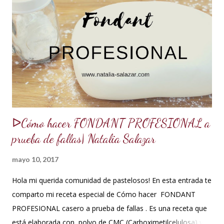
de batido liviano como el Genovés, Angel cake, etc. Así tus
tortas y pasteles te quedarán húmedos y mucho más
sabrosos. Los jarabes pueden ser de diferentes sabores, de
acuerdo a los ingredientes que usemos. Aquí te comparto
una...
ᐅCómo hacer FONDANT PROFESIONAL a
prueba de fallas| Natalia Salazar
mayo 10, 2017
Hola mi querida comunidad de pastelosos! En esta entrada te
comparto mi receta especial de Cómo hacer FONDANT
PROFESIONAL casero a prueba de fallas . Es una receta que
está elaborada con polvo de CMC (Carboximetilcelulosa) y