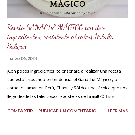
Receta GANACHE MÁGICO con dos
ingredientes, resistente al calor| Natalia
Salazar
marzo 06, 2024
¡Con pocos ingredientes, te enseñaré a realizar una receta
que está arrasando en tendencia: el Ganache Mágico , o
como lo llaman en Perú, Chantilly Sólido, una técnica que nos
llega desde las talentosas reposteras de Brasil! 😍 Este
delicioso ganache ha ganado su nombre gracias a su
COMPARTIR
PUBLICAR UN COMENTARIO
LEER MÁS
propiedad de solidificarse al enfriarse, evitando así que se
pegue en las manos, lo que lo convierte en una opción ideal
para climas calurosos o tropicales. Además, su cremosidad y