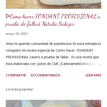
ᐅCómo hacer FONDANT PROFESIONAL a
prueba de fallas| Natalia Salazar
mayo 10, 2017
Hola mi querida comunidad de pastelosos! En esta entrada te
comparto mi receta especial de Cómo hacer FONDANT
PROFESIONAL casero a prueba de fallas . Es una receta que
está elaborada con polvo de CMC (Carboximetilcelulosa) y
goma Xantana que son estabilizantes alimentarios. Además
COMPARTIR
23 COMENTARIOS
LEER MÁS
que le aportan a la masa elasticidad, firmeza y le ayudan a
retener la humedad mejorando el secado. INGREDIENTES:
Lo más popular
*1 kilo o 2.2 libras de Azúcar impalpable micro pulverizada o
glass de una buena calidad. *172 ml o 4 onzas de miel de
maíz o miel de Karo (1/2 taza). Y para climas cálidos usar