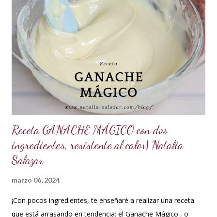
Glucosa, la misma cantidad. *7.5 ml de CMC o Tylose *2.5
ml de goma Xantana (Xanthan gum) *1 cucharada de 15 ml
de manteca blanca hidrogenada tipo Crisco o 10 gramos *75
ml de agua o 5 cucharadas de 15 ml *Esencia de almendras
o al gusto *5 ml de VINAGRE BLANCO (opcional, funciona
como preservante) *1 cucharadita de Glicerina ( usar solo si
el clima es ...
Receta GANACHE MÁGICO con dos
ingredientes, resistente al calor| Natalia
Salazar
marzo 06, 2024
¡Con pocos ingredientes, te enseñaré a realizar una receta
que está arrasando en tendencia: el Ganache Mágico , o