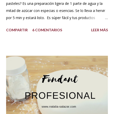
pasteles? Es una preparación ligera de 1 parte de agua y la
mitad de azúcar con especias o esencias. Se lo lleva a hervir
por 5 min y estará listo. Es súper fácil y tus productos
quedarán increíbles si utilizas la cantidad recomendada. 😍
COMPARTIR
6 COMENTARIOS
LEER MÁS
USOS: Siempre que hacemos una torta cubierta
con fondant o cualquier otra cobertura es ideal hidratar las
capas con un jarabe o almíbar, ya que de esta forma la torta
no se secará con el paso del tiempo, la refrigeración o
porque el producto estaba muy seco al salir del horno o
porque la receta era básica como suelen ser los bizcochuelos
de batido liviano como el Genovés, Angel cake, etc. Así tus
tortas y pasteles te quedarán húmedos y mucho más
sabrosos. Los jarabes pueden ser de diferentes sabores, de
acuerdo a los ingredientes que usemos. Aquí te comparto
una...