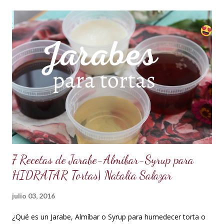
sabor se mantienen intactos, haciendo de esta receta una
auténtica maravilla. Se lo puede preparar de diferentes
formas con el mismo resultado, obteniendo un Ganache, que
es una crema que tiene una parte de chocolate y otra parte
de crema de leche o nata, más información de lo que es un
ganache aquí en mi Blog. 😉 Ingredientes: (Proporción 3x1)
600 g de chocolate blanco (sucedáneo para resistir climas
cálidos) 200 g de crema para batir vegetal (crema para batir
para hacer Chantilly vegetal) Preparación: Coloca el chocolate
y...
7 Recetas de Jarabe-Almíbar-Syrup para
HIDRATAR Tortas| Natalia Salazar
julio 03, 2016
¿Qué es un Jarabe, Almíbar o Syrup para humedecer torta o