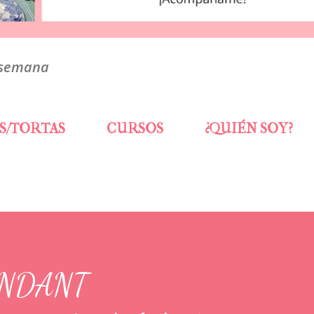
 semana
S/TORTAS
CURSOS
¿QUIÉN SOY?
ONDANT