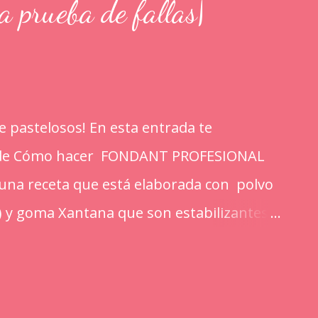
rueba de fallas|
 pastelosos! En esta entrada te
l de Cómo hacer FONDANT PROFESIONAL
s una receta que está elaborada con polvo
) y goma Xantana que son estabilizantes
portan a la masa elasticidad, firmeza y le
 mejorando el secado. INGREDIENTES: *1
mpalpable micro pulverizada o glass de una