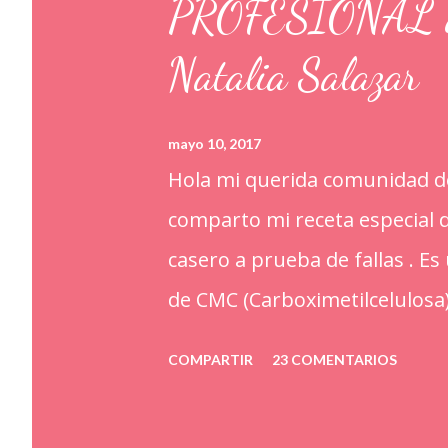
PROFESIONAL a p
Natalia Salazar
mayo 10, 2017
Hola mi querida comunidad de
comparto mi receta especia
casero a prueba de fallas . E
de CMC (Carboximetilcelulosa
alimentarios. Además que le a
COMPARTIR
23 COMENTARIOS
ayudan a retener la humedad
kilo o 2.2 libras de Azúcar i