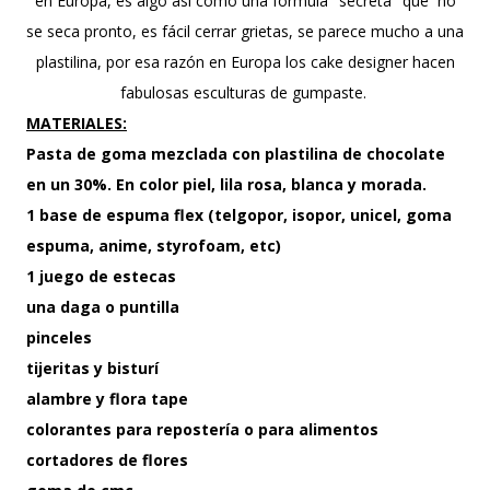
en Europa, es algo así como una fórmula "secreta" que no
se seca pronto, es fácil cerrar grietas, se parece mucho a una
plastilina, por esa razón en Europa los cake designer hacen
fabulosas esculturas de gumpaste.
MATERIALES:
Pasta de goma mezclada con plastilina de chocolate
en un 30%. En color piel, lila rosa, blanca y morada.
1 base de espuma flex (telgopor, isopor, unicel, goma
espuma, anime, styrofoam, etc)
1 juego de estecas
una daga o puntilla
pinceles
tijeritas y bisturí
alambre y flora tape
colorantes para repostería o para alimentos
cortadores de flores