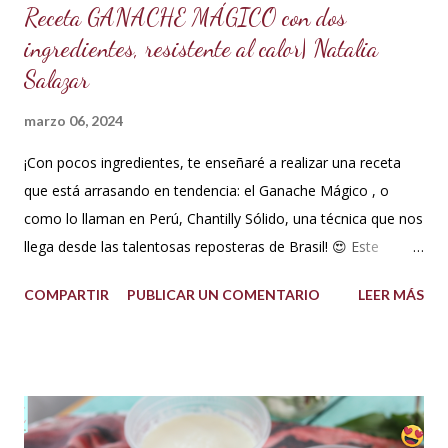
Receta GANACHE MÁGICO con dos
ingredientes, resistente al calor| Natalia
Salazar
marzo 06, 2024
¡Con pocos ingredientes, te enseñaré a realizar una receta
que está arrasando en tendencia: el Ganache Mágico , o
como lo llaman en Perú, Chantilly Sólido, una técnica que nos
llega desde las talentosas reposteras de Brasil! 😍 Este
delicioso ganache ha ganado su nombre gracias a su
COMPARTIR
PUBLICAR UN COMENTARIO
LEER MÁS
propiedad de solidificarse al enfriarse, evitando así que se
pegue en las manos, lo que lo convierte en una opción ideal
para climas calurosos o tropicales. Además, su cremosidad y
sabor se mantienen intactos, haciendo de esta receta una
auténtica maravilla. Se lo puede preparar de diferentes
formas con el mismo resultado, obteniendo un Ganache, que