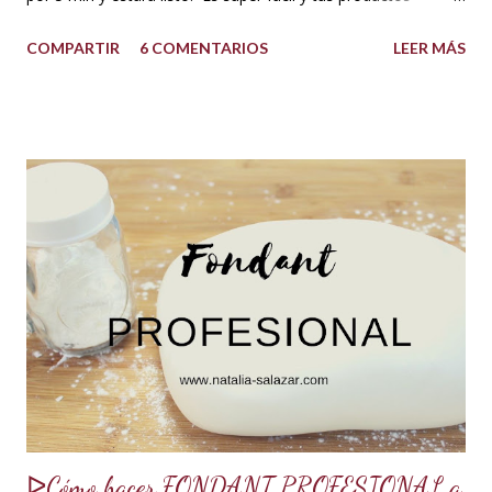
quedarán increíbles si utilizas la cantidad recomendada. 😍
COMPARTIR
6 COMENTARIOS
LEER MÁS
USOS: Siempre que hacemos una torta cubierta
con fondant o cualquier otra cobertura es ideal hidratar las
capas con un jarabe o almíbar, ya que de esta forma la torta
no se secará con el paso del tiempo, la refrigeración o
porque el producto estaba muy seco al salir del horno o
porque la receta era básica como suelen ser los bizcochuelos
de batido liviano como el Genovés, Angel cake, etc. Así tus
tortas y pasteles te quedarán húmedos y mucho más
sabrosos. Los jarabes pueden ser de diferentes sabores, de
acuerdo a los ingredientes que usemos. Aquí te comparto
una...
ᐅCómo hacer FONDANT PROFESIONAL a