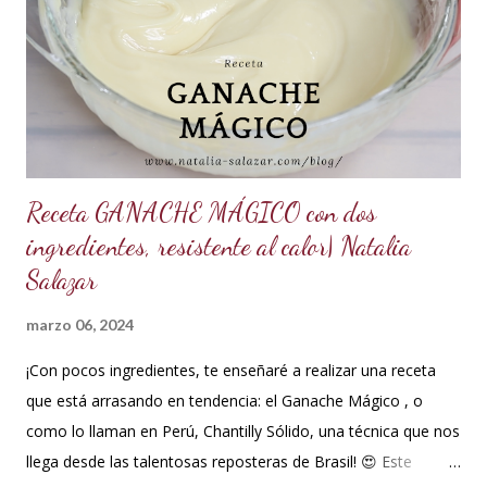
ml de agua o 5 cucharadas de 15 ml *Esencia de almendras
o al gusto *5 ml de VINAGRE BLANCO (opcional, funciona
como preservante) *1 cucharadita de Glicerina ( usar solo si
el clima es ...
Receta GANACHE MÁGICO con dos
ingredientes, resistente al calor| Natalia
Salazar
marzo 06, 2024
¡Con pocos ingredientes, te enseñaré a realizar una receta
que está arrasando en tendencia: el Ganache Mágico , o
como lo llaman en Perú, Chantilly Sólido, una técnica que nos
llega desde las talentosas reposteras de Brasil! 😍 Este