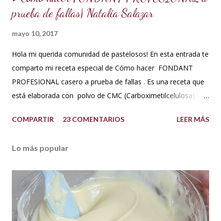
prueba de fallas| Natalia Salazar
mayo 10, 2017
Hola mi querida comunidad de pastelosos! En esta entrada te
comparto mi receta especial de Cómo hacer FONDANT
PROFESIONAL casero a prueba de fallas . Es una receta que
está elaborada con polvo de CMC (Carboximetilcelulosa) y
goma Xantana que son estabilizantes alimentarios. Además
COMPARTIR
23 COMENTARIOS
LEER MÁS
que le aportan a la masa elasticidad, firmeza y le ayudan a
retener la humedad mejorando el secado. INGREDIENTES:
Lo más popular
*1 kilo o 2.2 libras de Azúcar impalpable micro pulverizada o
glass de una buena calidad. *172 ml o 4 onzas de miel de
maíz o miel de Karo (1/2 taza). Y para climas cálidos usar
Glucosa, la misma cantidad. *7.5 ml de CMC o Tylose *2.5
ml de goma Xantana (Xanthan gum) *1 cucharada de 15 ml
de manteca blanca hidrogenada tipo Crisco o 10 gramos *75