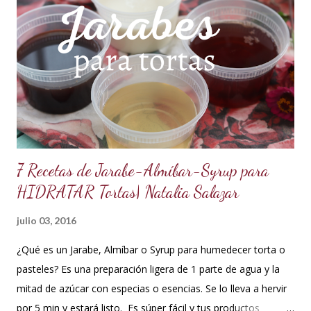
es una crema que tiene una parte de chocolate y otra parte
de crema de leche o nata, más información de lo que es un
ganache aquí en mi Blog. 😉 Ingredientes: (Proporción 3x1)
600 g de chocolate blanco (sucedáneo para resistir climas
cálidos) 200 g de crema para batir vegetal (crema para batir
para hacer Chantilly vegetal) Preparación: Coloca el chocolate
y...
7 Recetas de Jarabe-Almíbar-Syrup para
HIDRATAR Tortas| Natalia Salazar
julio 03, 2016
¿Qué es un Jarabe, Almíbar o Syrup para humedecer torta o
pasteles? Es una preparación ligera de 1 parte de agua y la
mitad de azúcar con especias o esencias. Se lo lleva a hervir
por 5 min y estará listo. Es súper fácil y tus productos